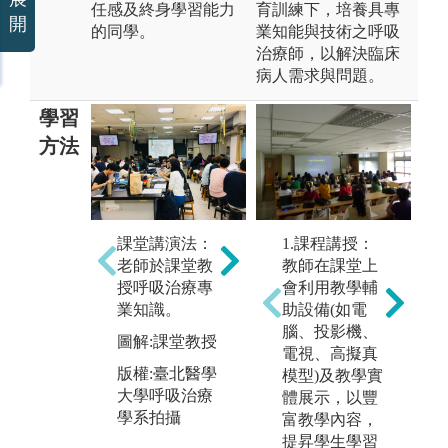
任感及終身學習能力
育訓練下，培養具專
開
的同學。
業知能與技術之呼吸
治療師，以解決臨床
病人需求與問題。
學習
方法
專
課堂講演法：
案例分析：針
1.課程講授：
據
老師於課堂教
對各項常見疾
教師在課堂上
擇
授呼吸治療專
病病例，作案
會利用教學輔
培
業知識。
例分析討論。
助設備(如電
礎
腦、投影機、
實
圖解:課堂教授
圖解:臨床病理
電視、高擬真
實
討論
版權:臺北醫學
模型)及教學實
合
大學呼吸治療
版權:台北醫學
體展示，以豐
析
學系拍攝
大學呼吸治療
富教學內容，
圖
學系拍攝
提昇學生學習