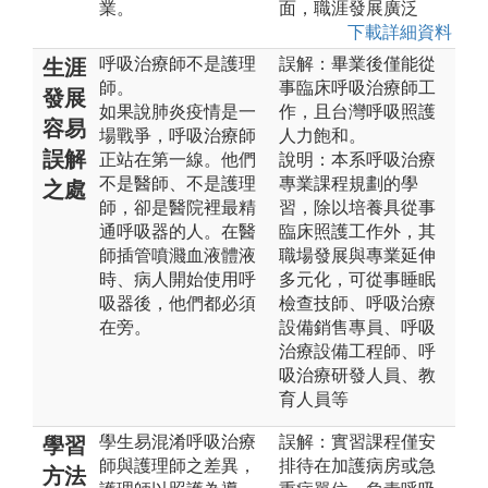
業。
面，職涯發展廣泛
下載詳細資料
呼吸治療師不是護理
誤解：畢業後僅能從
生涯
師。
事臨床呼吸治療師工
發展
如果說肺炎疫情是一
作，且台灣呼吸照護
容易
場戰爭，呼吸治療師
人力飽和。
誤解
正站在第一線。他們
說明：本系呼吸治療
不是醫師、不是護理
專業課程規劃的學
之處
師，卻是醫院裡最精
習，除以培養具從事
通呼吸器的人。在醫
臨床照護工作外，其
師插管噴濺血液體液
職場發展與專業延伸
時、病人開始使用呼
多元化，可從事睡眠
吸器後，他們都必須
檢查技師、呼吸治療
在旁。
設備銷售專員、呼吸
治療設備工程師、呼
吸治療研發人員、教
育人員等
學生易混淆呼吸治療
誤解：實習課程僅安
學習
師與護理師之差異，
排待在加護病房或急
方法