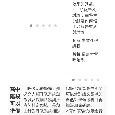
究
效果與興趣。
2.口頭報告及
版
討論：由學生
大
分組製作簡報
上台報告並參
與討論
圖解:專業課程
講授
版權:長庚大學
呼治系
「呼吸治療學類」是
1.學科精進:高中期間
高中
探究人類呼吸系統運
可以針對語文領域與
階段
作以及疾病防護與治
自然科學領域科目再
可以
療的特定領域，是藉
加深加廣研讀。
準備
由針對呼吸系統相關
2.實作實驗:鼓勵進行