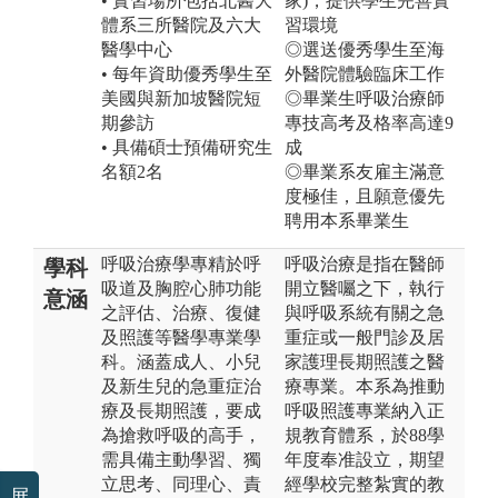
• 實習場所包括北醫大
家)，提供學生完善實
體系三所醫院及六大
習環境
醫學中心
◎選送優秀學生至海
• 每年資助優秀學生至
外醫院體驗臨床工作
美國與新加坡醫院短
◎畢業生呼吸治療師
期參訪
專技高考及格率高達9
• 具備碩士預備研究生
成
名額2名
◎畢業系友雇主滿意
度極佳，且願意優先
聘用本系畢業生
呼吸治療學專精於呼
呼吸治療是指在醫師
學科
吸道及胸腔心肺功能
開立醫囑之下，執行
意涵
之評估、治療、復健
與呼吸系統有關之急
及照護等醫學專業學
重症或一般門診及居
科。涵蓋成人、小兒
家護理長期照護之醫
及新生兒的急重症治
療專業。本系為推動
療及長期照護，要成
呼吸照護專業納入正
為搶救呼吸的高手，
規教育體系，於88學
需具備主動學習、獨
年度奉准設立，期望
立思考、同理心、責
經學校完整紮實的教
展