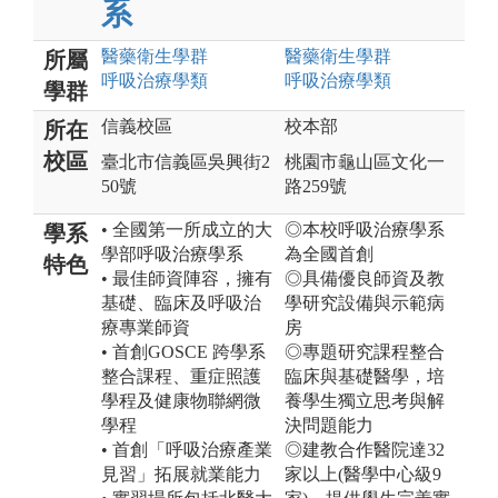
系
醫藥衛生
學群
醫藥衛生
學群
所屬
呼吸治療
學類
呼吸治療
學類
學群
信義校區
校本部
所在
校區
臺北市信義區吳興街2
桃園市龜山區文化一
50號
路259號
• 全國第一所成立的大
◎本校呼吸治療學系
學系
學部呼吸治療學系
為全國首創
特色
• 最佳師資陣容，擁有
◎具備優良師資及教
基礎、臨床及呼吸治
學研究設備與示範病
療專業師資
房
• 首創GOSCE 跨學系
◎專題研究課程整合
整合課程、重症照護
臨床與基礎醫學，培
學程及健康物聯網微
養學生獨立思考與解
學程
決問題能力
• 首創「呼吸治療產業
◎建教合作醫院達32
見習」拓展就業能力
家以上(醫學中心級9