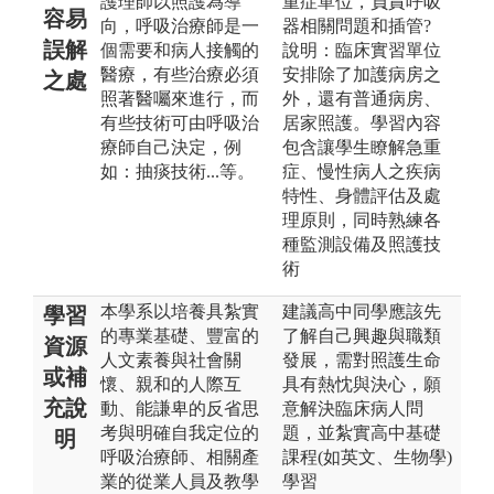
護理師以照護為導
重症單位，負責呼吸
容易
向，呼吸治療師是一
器相關問題和插管?
誤解
個需要和病人接觸的
說明：臨床實習單位
醫療，有些治療必須
安排除了加護病房之
之處
照著醫囑來進行，而
外，還有普通病房、
有些技術可由呼吸治
居家照護。學習內容
療師自己決定，例
包含讓學生瞭解急重
如：抽痰技術...等。
症、慢性病人之疾病
特性、身體評估及處
理原則，同時熟練各
種監測設備及照護技
術
本學系以培養具紮實
建議高中同學應該先
學習
的專業基礎、豐富的
了解自己興趣與職類
資源
人文素養與社會關
發展，需對照護生命
或補
懷、親和的人際互
具有熱忱與決心，願
充說
動、能謙卑的反省思
意解決臨床病人問
考與明確自我定位的
題，並紮實高中基礎
明
呼吸治療師、相關產
課程(如英文、生物學)
業的從業人員及教學
學習