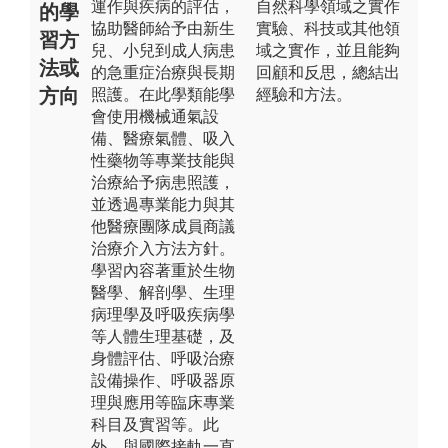
運作與疾病的評估，
自然科學領域之實作
的學
協助醫師給予由新生
實驗、科技或其他領
習方
兒、小兒到成人病患
域之實作，並且能夠
法或
的急重症治療與長期
回顧和反思，總結出
方向
照護。在此學類能學
經驗和方法。
會使用機械通氣設
備、醫療氣體、吸入
性藥物等專業技能與
治療給予病患照護，
並透過專業能力與其
他醫療團隊成員商議
治療介入方法方針。
學習內容著重於生物
醫學、解剖學、生理
病理學及呼吸疾病學
等人體生理基礎，及
身體評估、呼吸治療
設備操作、呼吸器原
理與應用等臨床專業
科目及實習等。此
外，與國際接軌一直