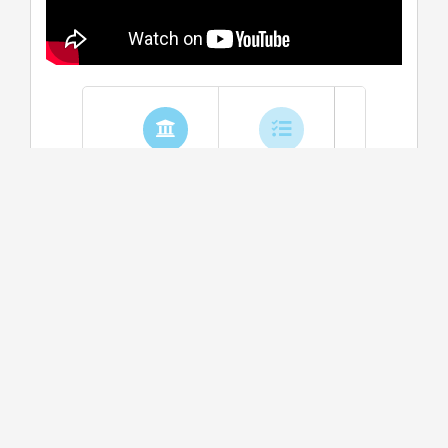
學系介紹
課程資訊
生涯進路
資料更新時間：2025/10/21 上午 11:17:18
學系特色
1.本系設於文學院，課程以地理學知識為基礎，自
然、人文、技術及區域四個領域並重，且重視理論
與應用，從知識學習到田野實察，形成系統性和綜
合性的引導探究課程。2.本系教師以所進行的學術