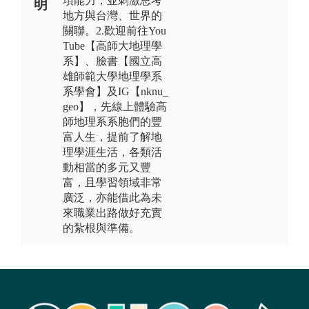
項能力，並刺激思考
明
地方與台灣、世界的
關聯。2.歡迎前往You
Tube【高師大地理學
系】、臉書【國立高
雄師範大學地理學系
系學會】及IG【nknu_
geo】，先線上體驗高
師地理系系胞們的豐
富人生，提前了解地
理學涯生活，各類活
動相當的多元又豐
富，且學習領域非常
廣泛，亦能借此為未
來職業出路做好充實
的紮根與準備。