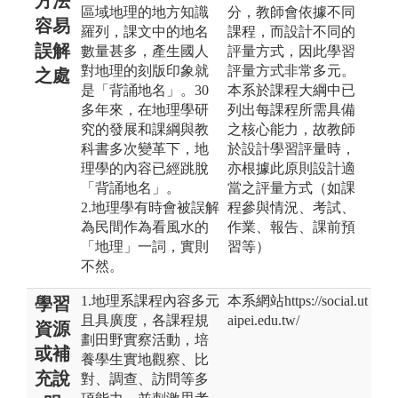
方法
區域地理的地方知識
分，教師會依據不同
容易
羅列，課文中的地名
課程，而設計不同的
誤解
數量甚多，產生國人
評量方式，因此學習
對地理的刻版印象就
評量方式非常多元。
之處
是「背誦地名」。30
本系於課程大綱中已
多年來，在地理學研
列出每課程所需具備
究的發展和課綱與教
之核心能力，故教師
科書多次變革下，地
於設計學習評量時，
理學的內容已經跳脫
亦根據此原則設計適
「背誦地名」。
當之評量方式（如課
2.地理學有時會被誤解
程參與情況、考試、
為民間作為看風水的
作業、報告、課前預
「地理」一詞，實則
習等）
不然。
1.地理系課程內容多元
本系網站https://social.ut
學習
且具廣度，各課程規
aipei.edu.tw/
資源
劃田野實察活動，培
或補
養學生實地觀察、比
充說
對、調查、訪問等多