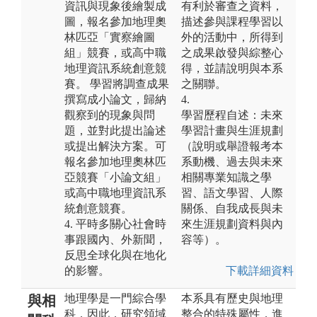
資訊與現象後繪製成
有利於審查之資料，
圖，報名參加地理奧
描述參與課程學習以
林匹亞「實察繪圖
外的活動中，所得到
組」競賽，或高中職
之成果啟發與綜整心
地理資訊系統創意競
得，並請說明與本系
賽。 學習將調查成果
之關聯。
撰寫成小論文，歸納
4.
觀察到的現象與問
學習歷程自述：未來
題，並對此提出論述
學習計畫與生涯規劃
或提出解決方案。可
（說明或舉證報考本
報名參加地理奧林匹
系動機、過去與未來
亞競賽「小論文組」
相關專業知識之學
或高中職地理資訊系
習、語文學習、人際
統創意競賽。
關係、自我成長與未
4. 平時多關心社會時
來生涯規劃資料與內
事跟國內、外新聞，
容等）。
反思全球化與在地化
的影響。
下載詳細資料
地理學是一門綜合學
本系具有歷史與地理
與相
科，因此，研究領域
整合的特殊屬性，進