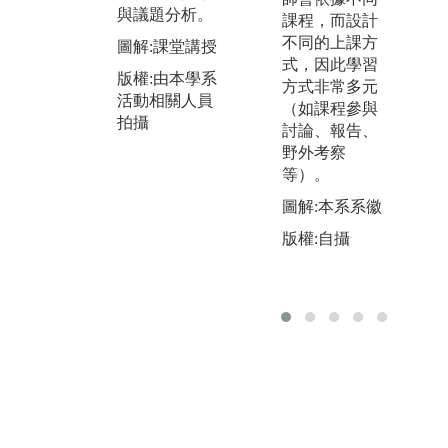
錄
查方法蒐集資
與議題分析。
課程，而設計
操
料，輔以文獻
不同的上課方
圖解:課堂講授
(
資料分析 (地
式，因此學習
機
圖、統計資
版權:由本學系
方式非常多元
查
料、出版資訊
活動相關人員
（如課程參與
站
等)，針對區域
拍攝
討論、報告、
測
社會現象與議
野外考察
接
題進行學習與
等）。
位
探索
藉
圖解:本系系徽
圖解:社會田野
習
版權:自攝
調查與訪談
運
版權:由本學系
圖
活動相關人員
觀
拍攝
版
活
拍