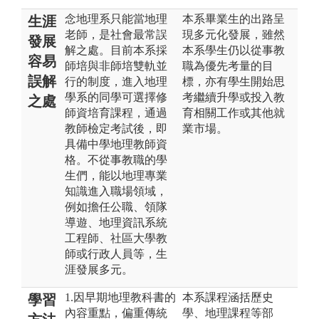
念地理系只能當地理
本系畢業生的出路呈
生涯
老師，是社會最常誤
現多元化發展，雖然
發展
解之處。目前本系採
本系學生仍以從事教
容易
師培與非師培雙軌並
職為優先考量的目
誤解
行的制度，進入地理
標，亦有學生開始思
學系的同學可選擇修
考繼續升學或投入教
之處
師資培育課程，通過
育相關工作或其他就
教師檢定考試後，即
業市場。
具備中學地理教師資
格。不從事教職的學
生們，能以地理專業
知識進入職場領域，
例如擔任公職、領隊
導遊、地理資訊系統
工程師、社區大學教
師或行政人員等，生
涯發展多元。
1.因早期地理教科書的
本系課程涵括歷史
學習
內容重點，偏重傳統
學、地理課程等部