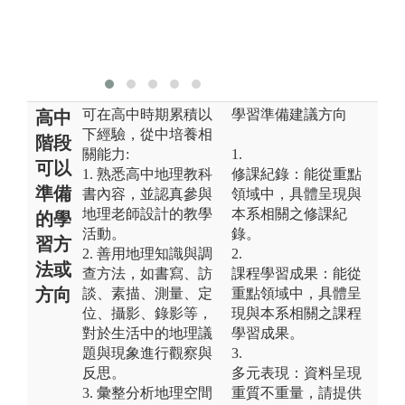
可在高中時期累積以
學習準備建議方向
高中
下經驗，從中培養相
階段
關能力:
1.
可以
1. 熟悉高中地理教科
修課紀錄：能從重點
準備
書內容，並認真參與
領域中，具體呈現與
地理老師設計的教學
本系相關之修課紀
的學
活動。
錄。
習方
2. 善用地理知識與調
2.
法或
查方法，如書寫、訪
課程學習成果：能從
方向
談、素描、測量、定
重點領域中，具體呈
位、攝影、錄影等，
現與本系相關之課程
對於生活中的地理議
學習成果。
題與現象進行觀察與
3.
反思。
多元表現：資料呈現
3. 彙整分析地理空間
重質不重量，請提供