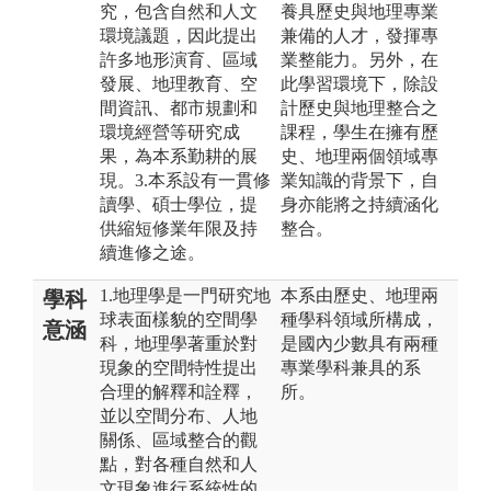
究，包含自然和人文
養具歷史與地理專業
環境議題，因此提出
兼備的人才，發揮專
許多地形演育、區域
業整能力。另外，在
發展、地理教育、空
此學習環境下，除設
間資訊、都市規劃和
計歷史與地理整合之
環境經營等研究成
課程，學生在擁有歷
果，為本系勤耕的展
史、地理兩個領域專
現。3.本系設有一貫修
業知識的背景下，自
讀學、碩士學位，提
身亦能將之持續涵化
供縮短修業年限及持
整合。
續進修之途。
1.地理學是一門研究地
本系由歷史、地理兩
學科
球表面樣貌的空間學
種學科領域所構成，
意涵
科，地理學著重於對
是國內少數具有兩種
現象的空間特性提出
專業學科兼具的系
合理的解釋和詮釋，
所。
並以空間分布、人地
關係、區域整合的觀
點，對各種自然和人
文現象進行系統性的