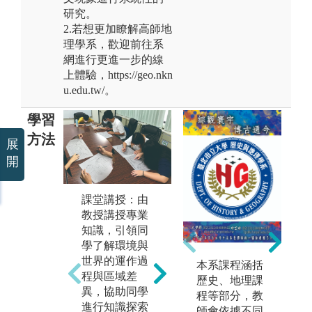
研究。
2.若想更加瞭解高師地
理學系，歡迎前往系
網進行更進一步的線
上體驗，https://geo.nkn
u.edu.tw/。
學習
方法
展
開
社會田野調查
課堂講授：由
自
與訪談：透過
教授講授專業
與
實作的方式，
知識，引領同
實
例如田野實地
學了解環境與
例
考察、發放問
世界的運作過
本系課程涵括
考
卷、深度對
程與區域差
歷史、地理課
環
話、參與觀察
異，協助同學
程等部分，教
統
等社會科學調
進行知識探索
師會依據不同