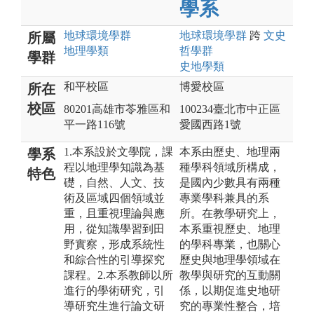
學系
地球環境
學群
地球環境
學群
跨
文史
所屬
地理
學類
哲
學群
學群
史地
學類
和平校區
博愛校區
所在
校區
80201高雄市苓雅區和
100234臺北市中正區
平一路116號
愛國西路1號
1.本系設於文學院，課
本系由歷史、地理兩
學系
程以地理學知識為基
種學科領域所構成，
特色
礎，自然、人文、技
是國內少數具有兩種
術及區域四個領域並
專業學科兼具的系
重，且重視理論與應
所。在教學研究上，
用，從知識學習到田
本系重視歷史、地理
野實察，形成系統性
的學科專業，也關心
和綜合性的引導探究
歷史與地理學領域在
課程。2.本系教師以所
教學與研究的互動關
進行的學術研究，引
係，以期促進史地研
導研究生進行論文研
究的專業性整合，培