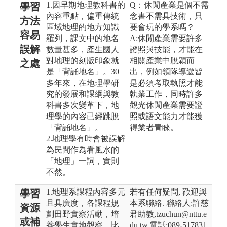
1.因早期地理教科書的
Q：休閒產業是個不需
學習
內容重點，偏重傳統
念書不需具技術，只
方法
區域地理的地方知識
要會玩的學系嗎？
容易
羅列，課文中的地名
A:休閒產業需要許多
誤解
數量甚多，產生國人
證照與技能，才能在
對地理的刻版印象就
相關產業中脫穎而
之處
是「背誦地名」。30
出，例如領隊導遊皆
多年來，在地理學研
是必須考取執照才能
究的發展和課綱與教
執業工作，同時許多
科書多次變革下，地
觀光休閒產業需要證
理學的內容已經跳脫
照或語文能力才能獲
「背誦地名」。
得業者青睞。
2.地理學有時會被誤解
為民間作為看風水的
「地理」一詞，實則
不然。
1.地理系課程內容多元
若有任何疑問, 歡迎與
學習
且具廣度，各課程規
本系聯絡. 聯絡人:許慈
資源
劃田野實察活動，培
君助教,tzuchun@nttu.e
或補
養學生實地觀察、比
du.tw,電話:089-517831