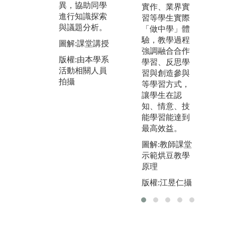
話、參與觀察
異，協助同學
實作、業界實
統
等社會科學調
進行知識探索
習等學生實際
錄
查方法蒐集資
與議題分析。
「做中學」體
操
料，輔以文獻
驗，教學過程
圖解:課堂講授
(
資料分析 (地
強調融合合作
機
圖、統計資
版權:由本學系
學習、反思學
查
料、出版資訊
活動相關人員
習與創造參與
站
等)，針對區域
拍攝
等學習方式，
測
社會現象與議
讓學生在認
接
題進行學習與
知、情意、技
位
探索
能學習能達到
藉
最高效益。
圖解:社會田野
習
調查與訪談
運
圖解:教師課堂
示範烘豆教學
版權:由本學系
圖
原理
活動相關人員
觀
拍攝
版權:江昱仁攝
版
活
拍