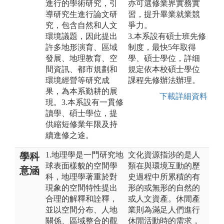
進行的學術研究，引
亦可選修業界實務實
導研究生進行論文研
習，提升畢業就業競
究，包含自然和人文
爭力。
環境議題，因此提出
3.本系設有碩士班先修
許多地形演育、區域
制度，最快5年取得
發展、地理教育、空
學、碩士學位，詳细
間資訊、都市規劃和
規定依本校碩士學位
環境經營等研究成
課程先修辦法辦理。
果，為本系勤耕的展
下載詳細資料
現。3.本系設有一貫修
讀學、碩士學位，提
供縮短修業年限及持
續進修之途。
1.地理學是一門研究地
文化資源指涉的是人
學科
球表面樣貌的空間學
類在與環境互動的歷
意涵
科，地理學著重於對
史過程中所累積的有
現象的空間特性提出
形的或無形的自然的
合理的解釋和詮釋，
或人文資產。休閒產
並以空間分布、人地
業則為滿足人們進行
關係、區域整合的觀
休閒活動時的需求，