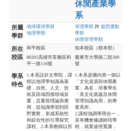
休閒產業學
系
地球環境
學群
管理
學群
跨
遊憩運動
所屬
地理
學類
學群
學群
休閒管理
學類
和平校區
知本校區（校本部）
所在
校區
80201高雄市苓雅區和
臺東市大學路二段369
平一路116號
號
1.本系設於文學院，課
1.本系是國內第一個以
學系
程以地理學知識為基
「文化資源與休閒產
特色
礎，自然、人文、技
業」為名，培養學生
術及區域四個領域並
「具文化底蘊且休閒
重，且重視理論與應
管理知識為用」的專
用，從知識學習到田
業系所。
野實察，形成系統性
2.課程強調學用合一，
和綜合性的引導探究
並有機會修讀師培學
課程。2.本系教師以所
程，就業途徑寬廣，