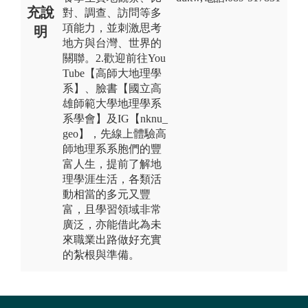
充說
對、調查、訪問等多
項能力，並刺激思考
明
地方與台灣、世界的
關聯。2.歡迎前往You
Tube【高師大地理學
系】、臉書【國立高
雄師範大學地理學系
系學會】及IG【nknu_
geo】，先線上體驗高
師地理系系胞們的豐
富人生，提前了解地
理學涯生活，各類活
動相當的多元又豐
富，且學習領域非常
廣泛，亦能借此為未
來職業出路做好充實
的紮根與準備。