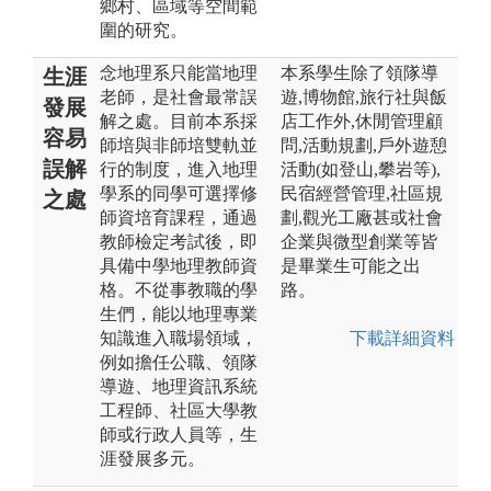
鄉村、區域等空間範
圍的研究。
念地理系只能當地理
本系學生除了領隊導
生涯
老師，是社會最常誤
遊,博物館,旅行社與飯
發展
解之處。目前本系採
店工作外,休閒管理顧
容易
師培與非師培雙軌並
問,活動規劃,戶外遊憩
誤解
行的制度，進入地理
活動(如登山,攀岩等),
學系的同學可選擇修
民宿經營管理,社區規
之處
師資培育課程，通過
劃,觀光工廠甚或社會
教師檢定考試後，即
企業與微型創業等皆
具備中學地理教師資
是畢業生可能之出
格。不從事教職的學
路。
生們，能以地理專業
知識進入職場領域，
下載詳細資料
例如擔任公職、領隊
導遊、地理資訊系統
工程師、社區大學教
師或行政人員等，生
涯發展多元。