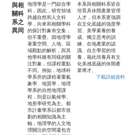
地理學是一門綜合學
本系與相關科系皆在
與相
科，因此，研究領域
培育具休閒產業管理
關科
跨越自然和人文科
人才，但本系更強調
系之
學，向來和相關學科
在文化底縕的強度學
異同
的探討對象有交集，
習、美學素養的養
但不重疊。因地理學
成、獨立思考的訓
著重空間、人地、區
練、在地產業的認
域觀點的解析，與其
識、自主學習的培
他學科雖有同樣的關
養，藉此培養具有文
注對象，但課程重點
化美感底蘊的休閒產
不同。例如，地球科
業專才。
學系所的課程著重氣
下載詳細資料
象學、地質學，地理
學系的自然地理課
程，則是以氣候學、
地形學研究為主。都
市計畫學系以都市規
劃的相關知識為主
軸，地理學的人文地
理關注的空間還包含