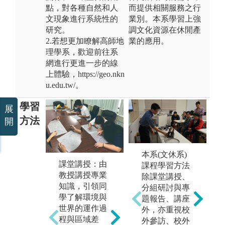
點，對各種自然和人
而提供相關服務之行
文現象進行系統性的
業別。本系學習上強
研究。
調文化資源在休閒產
2.若想更加瞭解高師地
業的應用。
理學系，歡迎前往系
網進行更進一步的線
上體驗，https://geo.nkn
u.edu.tw/。
學習
展
方法
開
本系(文休系)
社會田野調查
課堂講授：由
課程學習方法
自
與訪談：透過
教授講授專業
除課堂講授、
與
實作的方式，
知識，引領同
分組研討與專
實
例如田野實地
學了解環境與
題報告、講座
例
考察、發放問
世界的運作過
外，亦重視校
考
卷、深度對
程與區域差
外參訪、校外
環