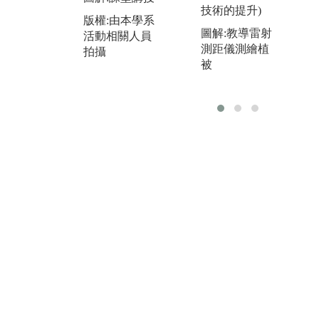
資料分析 (地
技術的提升)
機
圖、統計資
版權:由本學系
查
圖解:教導雷射
料、出版資訊
活動相關人員
站
測距儀測繪植
等)，針對區域
拍攝
測
被
社會現象與議
接
題進行學習與
位
探索
藉
圖解:社會田野
習
調查與訪談
運
版權:由本學系
圖
活動相關人員
觀
拍攝
版
活
拍