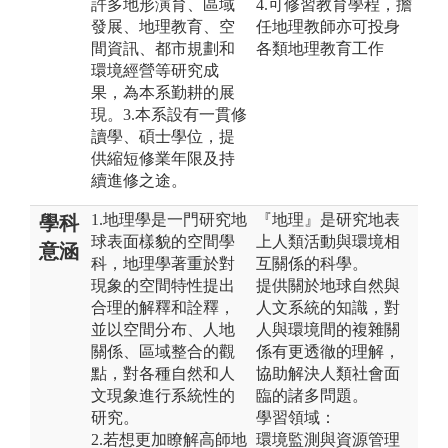
許多地形演育、區域
4.可修習教育學程，擔
發展、地理教育、空
任地理教師亦可投身
間資訊、都市規劃和
各類地理教育工作
環境經營等研究成
果，為本系勤耕的展
現。3.本系設有一貫修
讀學、碩士學位，提
供縮短修業年限及持
續進修之途。
1.地理學是一門研究地
『地理』是研究地表
學科
球表面樣貌的空間學
上人類活動與環境相
意涵
科，地理學著重於對
互關係的科學。
現象的空間特性提出
提供關於地球自然與
合理的解釋和詮釋，
人文系統的知識，對
並以空間分布、人地
人與環境間的複雜關
關係、區域整合的觀
係有更透徹的理解，
點，對各種自然和人
協助解決人類社會面
文現象進行系統性的
臨的諸多問題。
研究。
學習領域：
2.若想更加瞭解高師地
環境監測與資源管理