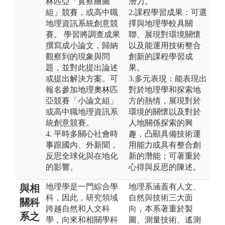
林匹亞「實察繪圖
潛力。
組」競賽，或高中職
2.課程學習成果：可選
地理資訊系統創意競
擇與地理學較具關
賽。 學習將調查成果
聯、展現對環境關懷
撰寫成小論文，歸納
以及能運用技術整合
觀察到的現象與問
創新的課程學習成
題，並對此提出論述
果。
或提出解決方案。可
3.多元表現：能表現出
報名參加地理奧林匹
對於地理學和探索地
亞競賽「小論文組」
方的熱情，展現對於
或高中職地理資訊系
環境的關懷以及對於
統創意競賽。
人地關係探索的興
4. 平時多關心社會時
趣，凸顯具備技術運
事跟國內、外新聞，
用能力或具有整合創
反思全球化與在地化
新的潛能；可著重於
的影響。
心得與反思的陳述。
地理學是一門綜合學
地理系涵蓋有人文、
與相
科，因此，研究領域
自然與技術三大面
關科
跨越自然和人文科
向，本系著重於製
系之
學，向來和相關學科
圖、測量技術、遙測