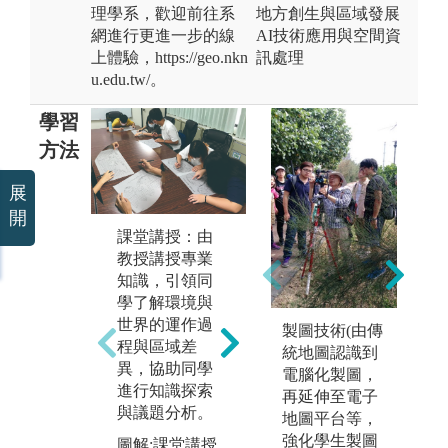
理學系，歡迎前往系
地方創生與區域發展
網進行更進一步的線
AI技術應用與空間資
上體驗，https://geo.nkn
訊處理
u.edu.tw/。
學習
方法
展
開
社會田野調查
課堂講授：由
自
應
與訪談：透過
教授講授專業
與
實作的方式，
知識，引領同
實
例如田野實地
學了解環境與
例
考察、發放問
世界的運作過
製圖技術(由傳
考
卷、深度對
程與區域差
統地圖認識到
環
話、參與觀察
異，協助同學
電腦化製圖，
統
等社會科學調
進行知識探索
再延伸至電子
錄
查方法蒐集資
與議題分析。
地圖平台等，
操
料，輔以文獻
強化學生製圖
圖解:課堂講授
(