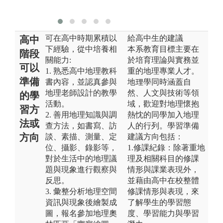
可在高中時期累積以
給高中生的建議
高中
下經驗，從中培養相
本系教育目標主要在
階段
關能力:
於培育理論與實務並
可以
1. 熟悉高中地理教科
重的地理專業人才。
準備
書內容，並認真參與
地理學同時涵蓋自
地理老師設計的教學
然、人文與技術等領
的學
活動。
域，歡迎對地理懷抱
習方
2. 善用地理知識與調
熱忱的同學加入地理
法或
查方法，如書寫、訪
人的行列。學習準備
方向
談、素描、測量、定
建議方向包括：
位、攝影、錄影等，
1.修課紀錄：除著重地
對於生活中的地理議
理及相關科目的修課
題與現象進行觀察與
情形與課業表現外，
反思。
並藉由高中在校整體
3. 彙整分析地理空間
修課情形與表現，來
資訊與現象後繪製成
了解學生的學習態
圖，報名參加地理奧
度、學習能力與學習