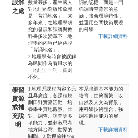
誤解
數量甚多，產生國人
詞的記憶，而是一門
對地理的刻版印象就
強調時空背景的意
之處
是「背誦地名」。30
涵，接合環境特性，
多年來，在地理學研
並運用空間技術展現
究的發展和課綱與教
的科學
科書多次變革下，地
下載詳細資料
理學的內容已經跳脫
「背誦地名」。
2.地理學有時會被誤解
為民間作為看風水的
「地理」一詞，實則
不然。
1.地理系課程內容多元
本系強調基本能力的
學習
且具廣度，各課程規
培育，由簡而繁，以
資源
劃田野實察活動，培
自然及人文為背景，
或補
養學生實地觀察、比
用科學技術整合，強
充說
對、調查、訪問等多
調在應用能力的展
項能力，並刺激思考
現。
明
地方與台灣、世界的
下載詳細資料
關聯。2.歡迎前往You