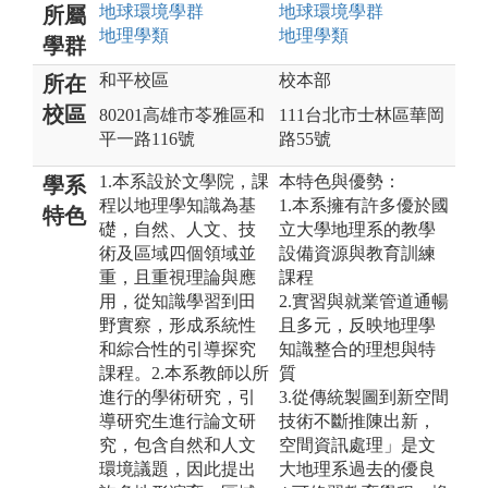
地球環境
學群
地球環境
學群
所屬
地理
學類
地理
學類
學群
和平校區
校本部
所在
校區
80201高雄市苓雅區和
111台北市士林區華岡
平一路116號
路55號
1.本系設於文學院，課
本特色與優勢：
學系
程以地理學知識為基
1.本系擁有許多優於國
特色
礎，自然、人文、技
立大學地理系的教學
術及區域四個領域並
設備資源與教育訓練
重，且重視理論與應
課程
用，從知識學習到田
2.實習與就業管道通暢
野實察，形成系統性
且多元，反映地理學
和綜合性的引導探究
知識整合的理想與特
課程。2.本系教師以所
質
進行的學術研究，引
3.從傳統製圖到新空間
導研究生進行論文研
技術不斷推陳出新，
究，包含自然和人文
空間資訊處理」是文
環境議題，因此提出
大地理系過去的優良