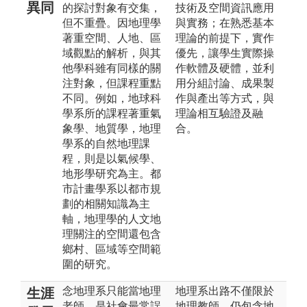
異同
的探討對象有交集，
技術及空間資訊應用
但不重疊。因地理學
與實務；在熟悉基本
著重空間、人地、區
理論的前提下，實作
域觀點的解析，與其
優先，讓學生實際操
他學科雖有同樣的關
作軟體及硬體，並利
注對象，但課程重點
用分組討論、成果製
不同。例如，地球科
作與產出等方式，與
學系所的課程著重氣
理論相互驗證及融
象學、地質學，地理
合。
學系的自然地理課
程，則是以氣候學、
地形學研究為主。都
市計畫學系以都市規
劃的相關知識為主
軸，地理學的人文地
理關注的空間還包含
鄉村、區域等空間範
圍的研究。
念地理系只能當地理
地理系出路不僅限於
生涯
老師，是社會最常誤
地理教師，仍包含地