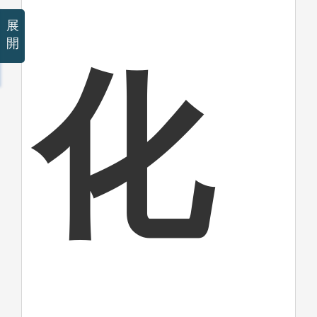
展
開
化