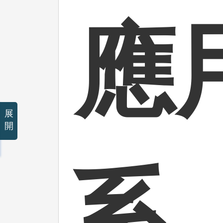
應
展
開
系