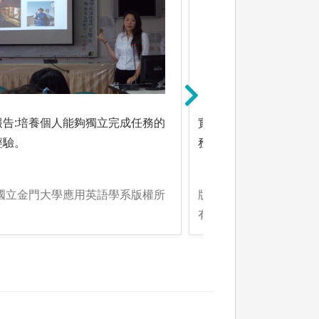
報告:培養個人能夠獨立完成任務的
實務操作練習(如口、筆
經驗。
務操作，讓同學體驗實
:國立金門大學應用英語學系版權所
版權:國立金門大學應用
有