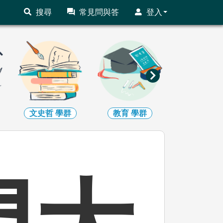
搜尋
常見問與答
登入
文史哲
學群
教育
學群
法政
學