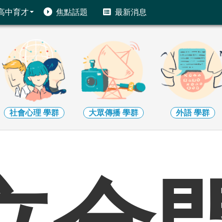
高中育才
焦點話題
最新消息
社會心理
學群
大眾傳播
學群
外語
學群