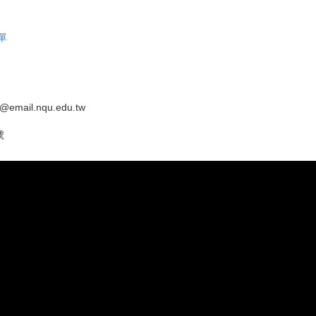
單
email.nqu.edu.tw
號