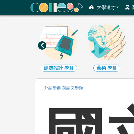
ColleGo! 大學選才與高中育才輔助系統
大學選才
地球環境
學群
建築設計
學群
藝術
學群
外語
學群
英語文
學類