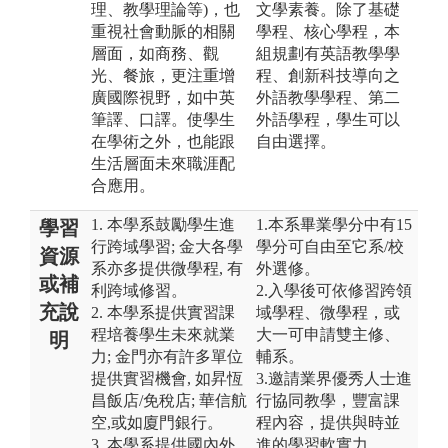
理、教學理論等)，也
文學素養。除了基礎
重視社會動脈的相關
學程、核心學程，本
層面，如商務、觀
組規劃有英語教學學
光、餐旅，更注重增
程、創新科技導向之
廣國際視野，如中英
外語教學學程、第二
筆譯、口譯。使學生
外語學程，學生可以
在學術之外，也能跟
自由選擇。
生活層面未來職涯配
合應用。
1. 本學系鼓勵學生進
1.本系畢業學分中有15
學習
行跨域學習; 金大各學
學分可自由至它系/校
資源
系亦多提供微學程, 有
外選修。
或補
利跨域修習。
2.入學後可依修習跨領
充說
2. 本學系提供實習課
域學程、微學程，或
程培養學生未來就業
大一可申請雙主修、
明
力; 金門亦有許多單位
輔系。
提供實習機會, 如昇恆
3.邀請業界優秀人士進
昌飯店/免稅店; 華信航
行協同教學，豐富課
空,或如廈門銀行。
程內容，提供與時並
3. 本學系提供國內外
進的學習軟實力。