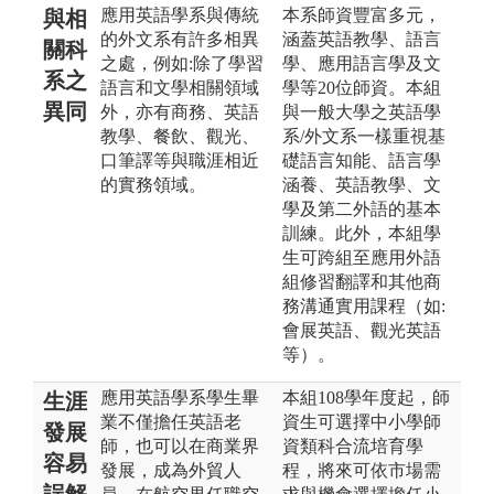
應用英語學系與傳統
本系師資豐富多元，
與相
的外文系有許多相異
涵蓋英語教學、語言
關科
之處，例如:除了學習
學、應用語言學及文
系之
語言和文學相關領域
學等20位師資。本組
異同
外，亦有商務、英語
與一般大學之英語學
教學、餐飲、觀光、
系/外文系一樣重視基
口筆譯等與職涯相近
礎語言知能、語言學
的實務領域。
涵養、英語教學、文
學及第二外語的基本
訓練。此外，本組學
生可跨組至應用外語
組修習翻譯和其他商
務溝通實用課程（如:
會展英語、觀光英語
等）。
應用英語學系學生畢
本組108學年度起，師
生涯
業不僅擔任英語老
資生可選擇中小學師
發展
師，也可以在商業界
資類科合流培育學
容易
發展，成為外貿人
程，將來可依市場需
誤解