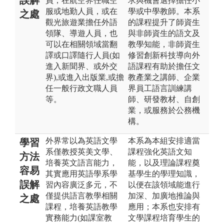
員，在航空界任職空
求與機會選擇擔任小
服或地勤人員，或在
學或中學教師。本系
之處
觀光旅遊業擔任外語
的課程提升了師資生
領隊、導遊人員，也
與非師資生的語文及
可以在相關領域當翻
教學知能，非師資生
譯或口譯隨行人員(如
修習創新科技導向外
進入新聞界、或外交
語課程有助於擔任文
界),或進入出版業,或擔
教產業之講師、企業
任一般行政文職人員
界員工語言訓練講
等。
師、研發教材、自創
業，或服務於公務機
構。
外界常以為英語文學
本系為本組安排適當
學習
系僅教授英美文學、
課程強化英語文知
方法
培養英文語言能力，
能，以及理論課程奠
容易
其實應用英語學系學
基學生的學理知識，
誤解
習內容廣泛多元，不
以便在該領域能進行
僅提供語言教學相關
加深、加廣地推論與
之處
課程，培養英語教學
應用；本系也安排有
實務能力(如課室教
文學課程培育學生的