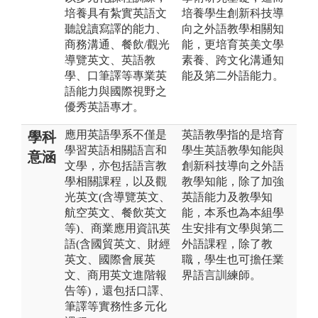
培養具有紮實英語文
培養學生創新科技導
聽說讀寫譯的能力、
向之外語教學相關知
商務溝通、餐飲/觀光
能，更培育英美文學
導覽英文、英語教
素養、跨文化溝通知
學、口筆譯等專業英
能及第二外語能力。
語能力與國際視野之
優秀英語專才。
應用英語學系不僅是
英語教學指的是培育
學科
學習英語相關語言和
學生英語教學知能與
意涵
文學，亦包括語言教
創新科技導向之外語
學相關課程，以及觀
教學知能，除了加強
光英文(含導覽英文、
英語能力及教學知
航空英文、餐飲英文
能，本系也為本組學
等)、商業應用資訊英
生安排有文學與第二
語(含國貿英文、財經
外語課程，除了教
英文、國際會展英
職，學生也可擔任業
文、商用英文進階報
界語言訓練師。
告等)，還包括口譯、
筆譯等實務性多元化