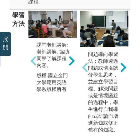
課程。
學習
方法
展
課堂老師講解:
團體小組討論:
開
老師講解, 協助
讓同學有機會
個
問題導向學習
同學了解課程
在小組討論及
個
法：教師透過
內容。
合作機會，學
完
問題或情境誘
習與人合作的
習
發學生思考，
版權:國立金門
模式與同儕學
並建立學習目
大學應用英語
版
習的方式。
標。解決問題
學系版權所有
大
或是情境議題
版權:國立金門
學
的過程中，學
大學應用英語
生進行自我導
學系版權所有
向式研讀而增
進新知或修正
舊有的知識。