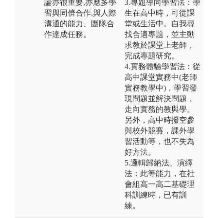
論亦很重要,亦應多學
3.專題導向學習法：學
習與同儕合作,與人際
生在高中時，可從課
溝通的能力、團隊合
堂或生活中。自我尋
作達成任務。
找合適專題，並主動
求教於課堂上老師，
完成專題研究。
4.實務體驗學習法：從
高中課堂實務中(老師
實務教學中)，學習發
現問題並解決問題，
走向實務的教與學。
另外，高中時撥空參
與校外競賽，課外學
習活動等，也不失為
好方法。
5.邏輯歸納法、演繹
法：此等能力，在社
會組高一高二基礎理
科訓練時，已有訓
練。