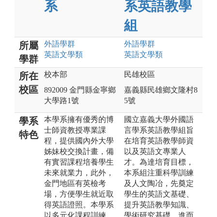
系
系英語教學
組
外語
學群
外語
學群
所屬
英語文
學類
英語文
學類
學群
校本部
民雄校區
所在
校區
892009 金門縣金寧鄉
嘉義縣民雄鄉文隆村8
大學路1號
5號
本學系擁有優秀的博
國立嘉義大學外國語
學系
士師資教授專業課
言學系英語教學組旨
特色
程，提供國內外大學
在培育英語教學師資
姊妹校交換計畫，備
以及英語文專業人
有實習課程培養學生
才。為達培育目標，
未來就業力，此外，
本系組注重科學訓練
金門地區有英檢考
及人文陶冶，先奠定
場，方便學生就近取
學生的英語文基礎、
得英語證照。本學系
提升英語教學知識、
以多元化課程訓練，
學術研究基礎，進而