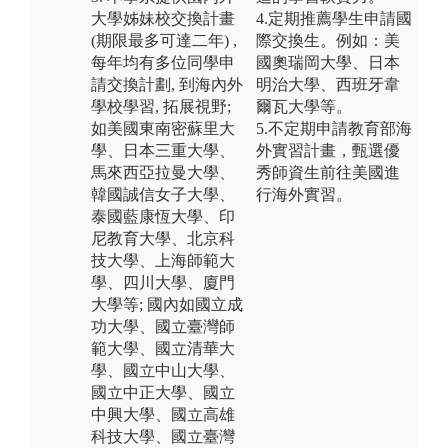
大學姊妹校交換計畫
4.定期推薦學生申請國
(期限最多可達二年) ,
際交換生。例如：美
每年均有多位同學申
國奧瑞岡大學、日本
請交換計劃, 到海內外
明治大學、西班牙韋
學校學習, 拓展視野;
爾瓦大學等。
如美國東南密蘇里大
5.不定期申請教育部海
學、日本三重大學、
外實習計畫，甄選優
馬來西亞拉曼大學、
秀師資生前往美國進
韓國誠信女子大學、
行海外實習。
泰國藍康恆大學、印
尼教育大學、北京科
技大學、上海師範大
學、四川大學、廈門
大學等; 國內如國立成
功大學、國立臺灣師
範大學、國立清華大
學、國立中山大學、
國立中正大學、國立
中興大學、國立高雄
科技大學、國立臺灣