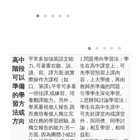
平常多加強英語文能
1.問題導向學習法：學
高中
力, 可著重在聽、說、
生在高中課堂上，可
階段
讀、寫、譯方面;就實
先學習預習上課內
可以
際操作方課程（如
容，上大學後，再由
準備
口、筆譯),平常可多看
教師所準備的問題，
一些佳譯,或練習、培
引導學生深化學習。
的學
養翻譯能力。另外，
2.思辦與討論學習法：
習方
學系重視個人報告,因
學生在高中生涯中，
法或
而應培養個人獨立完
可先於課堂內或課堂
方向
成任務的學習經驗, 及
外，與同儕、同學討
獨立報告的能力;另一
論，相互學習，相得
方面, 因為團體小組討
益彰。