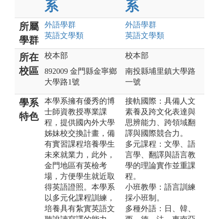
系
系
外語
學群
外語
學群
所屬
英語文
學類
英語文
學類
學群
校本部
校本部
所在
校區
892009 金門縣金寧鄉
南投縣埔里鎮大學路
大學路1號
一號
本學系擁有優秀的博
接軌國際：具備人文
學系
士師資教授專業課
素養及跨文化表達與
特色
程，提供國內外大學
思辨能力、跨領域翻
姊妹校交換計畫，備
譯與國際競合力。
有實習課程培養學生
多元課程：文學、語
未來就業力，此外，
言學、翻譯與語言教
金門地區有英檢考
學的理論實作並重課
場，方便學生就近取
程。
得英語證照。本學系
小班教學：語言訓練
以多元化課程訓練，
採小班制。
培養具有紮實英語文
多種外語：日、韓、