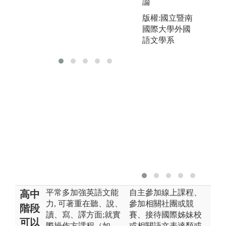
論
版權:國立暨南
國際大學外國
語文學系
平常多加強英語文能
自主參加線上課程、
高中
力, 可著重在聽、說、
參加相關社團或競
階段
讀、寫、譯方面;就實
賽、接待國際姊妹校
可以
際操作方課程（如
或相關語文表達類或