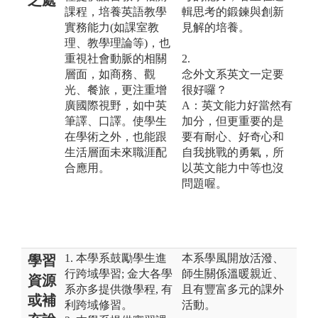
課程，培養英語教學
輯思考的鍛鍊與創新
實務能力(如課室教
見解的培養。
理、教學理論等)，也
重視社會動脈的相關
2.
層面，如商務、觀
念外文系英文一定要
光、餐旅，更注重增
很好囉？
廣國際視野，如中英
A：英文能力好當然有
筆譯、口譯。使學生
加分，但更重要的是
在學術之外，也能跟
要有耐心、好奇心和
生活層面未來職涯配
自我挑戰的勇氣，所
合應用。
以英文能力中等也沒
問題喔。
1. 本學系鼓勵學生進
本系學風開放活潑、
學習
行跨域學習; 金大各學
師生關係溫暖親近、
資源
系亦多提供微學程, 有
且有豐富多元的課外
或補
利跨域修習。
活動。