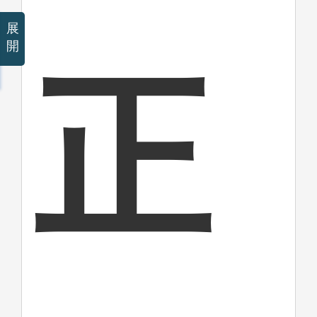
展
開
正