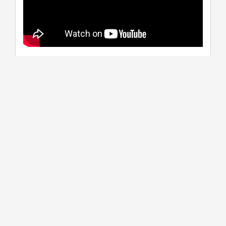
學系介紹
課程資訊
生涯進路
資料更新時間：2025/10/21 下午 05:28:02
學系特色
本系擁有經濟、社會、法律與人力資源管理等領域
之師資，提供跨科際整合之課程，強調全球化之視
野，協助培養同學兼顧具理論與實務之專業知識，