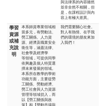
與法律系的內容雖然
並非全然不相關，但
是，在課程設計與內
容上有極大差異。
本系師資專業領域相
我們需要關心社會、
學習
當多元，有勞動法、
對人有熱情、在乎我
資源
勞工關係、人力資
們的環境的朋友來加
或補
源、經濟及職業安全
入我們！
充說
衛生等，涵蓋法律、
社會學及經濟學
明
等領域，可提供同學
依興趣及個人特質選
擇未來發展的領域。
本系所在教學的學術
功能方面，主要從勞
工關係、勞動經濟、
勞工社會與人力資源
管理等領域切入，而
以【勞工關係與政
策】和【勞動市場與