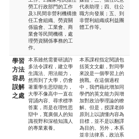
勞工行政部門的工作
代表助理；四、往公
及3.民間非營利機構擔
職方向發展；五、到
任工會組織、勞資關
非營利組織或利益團
係協會、工業會、商
體工作等。
業會等民間機構，處
理勞資關係事務的工
作。
本系雖然需要研讀許
本系課程指定閱讀包
學習
多法令課程，建立學
括英文文獻，對同學
方法
生識法、用法能力，
來說是一個學習上的
容易
然而到了大學，仍會
挑戰。在這個過程
誤解
著重學生思辯能力，
中，我們藉此增加同
大學不像高中一直在
學們的英文能力與增
之處
背誦內容、尋求標準
加對政治學理論的瞭
答案，而是在理性思
解。但是，授課老師
辯中，寬廣個人的知
原則上以讀懂內容為
識視野和深植知識人
目標，並不是以翻譯
的專業素養。
為目的。另外，本系
並非法律系，政治系