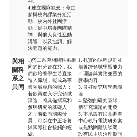
神。
4.建立團隊觀念：藉由
參與校內課業分組活
動、校內外社團活
動，從中培養團隊精
神、與他人良性互動
溝通，以及協調、解
決問題的能力。
1)勞工系與相關科系相
1. 扎實的課程規劃並
與相
同的部分皆在於，我
培養跨領域學習能力
關科
們欲培養學生若直接
2. 理論與實務並重的
系之
進入職場，能成為專
教學內容
異同
業領域專精的職人；
3. 良好研究與學習環
若欲再進入研究領域
境
深造，將具備撰寫和
4. 堅強的研究團隊，
參與研究的基礎人
新研究議題的開發
才；若欲向國際發
5. 本系設有民意調查
展，可以在中正培養
中心執行電訪研究案
與國際社會接觸的經
或焦點團體訪談案：
驗。
設有民主與治理期刊