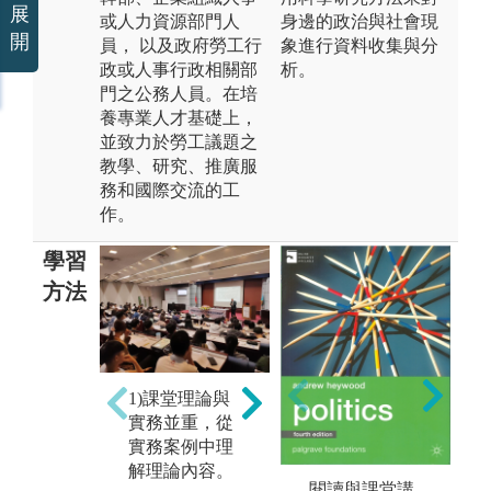
展
或人力資源部門人
身邊的政治與社會現
開
員， 以及政府勞工行
象進行資料收集與分
政或人事行政相關部
析。
門之公務人員。在培
養專業人才基礎上，
並致力於勞工議題之
教學、研究、推廣服
務和國際交流的工
作。
學習
方法
3
2)小組討論與
1)課堂理論與
訪
專題學習，加
實務並重，從
研
深知識之建構
實務案例中理
生
和團體互動能
解理論內容。
國
力。
閱讀與課堂講