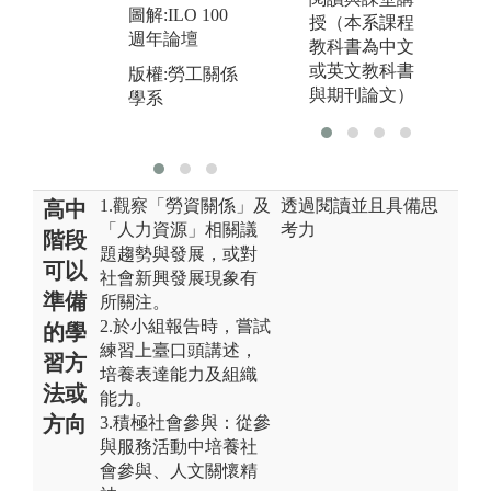
圖解:ILO 100
圖
授（本系課程
圖解:日內瓦國
週年論壇
工
教科書為中文
際勞動事務研
公
或英文教科書
習
版權:勞工關係
與期刊論文）
學系
版
版權:勞工關係
學
學系
1.觀察「勞資關係」及
透過閱讀並且具備思
高中
「人力資源」相關議
考力
階段
題趨勢與發展，或對
可以
社會新興發展現象有
準備
所關注。
2.於小組報告時，嘗試
的學
練習上臺口頭講述，
習方
培養表達能力及組織
法或
能力。
方向
3.積極社會參與：從參
與服務活動中培養社
會參與、人文關懷精