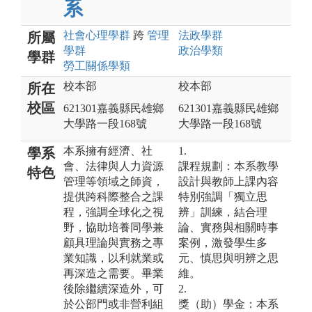
系
社會心理
學群
跨
管理
法政
學群
所屬
學群
政治
學類
學群
勞工關係
學類
校本部
校本部
所在
校區
621301嘉義縣民雄鄉
621301嘉義縣民雄鄉
大學路一段168號
大學路一段168號
本系擁有經濟、社
1.
學系
會、法律與人力資源
課程規劃：本系教學
特色
管理等領域之師資，
設計與教師上課內容
提供跨科際整合之課
特別強調「獨立思
程，強調全球化之視
辨」訓練，結合理
野，協助培養同學兼
論、實務與相關時事
顧具理論與實務之專
案例，激發學生多
業知識，以利就業或
元、慎思與明辨之思
再深造之需要。畢業
維。
後除繼續深造外，可
2.
於公部門或非營利組
獎（助）學金：本系