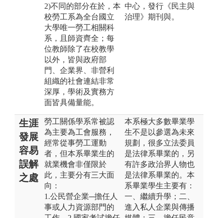
2)不同的部分在於，本
中心，發行《民主與
校勞工系為全台國立
治理》期刊與。
大學唯一勞工相關科
系，且師資齊全；每
位教師除了在校教學
以外，皆與政府部
門、企業界、非營利
組織的社會連結非常
深厚，學術及實務方
面皆具備量能。
勞工關係學系常被認
本系極大多數畢業學
生涯
為主要為工會服務，
生不是以參選為未來
發展
經常從事勞工運動
規劃，很多立法委員
容易
者，但本系畢業生的
是法律系畢業的，另
誤解
就業機會非僅限於
有許多政治界人物也
此，主要分有三大面
是法律系畢業的。本
之處
向：
系畢業學生主要有：
1.公民營企業─擔任人
一、繼續升學；二、
事或人力資源部門的
進入私人企業與傳播
工作、2.國家考試擔任
媒體；三、擔任民意