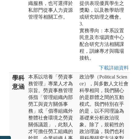
織服務，也可選擇於
提供表現優異學生之
私部門從事人力資源
獎勵，以及教學助理
管理等相關工作。
或研究助理之機會。
3.
實務導向：本系設置
民意及市場調查中心
配合研究方法相關課
程，訓練專才與職場
接軌。
下載詳細資料
本系以培養「勞資事
政治學（Political Scien
學科
務管理」專業人才為
ce），與多數人文社會
意涵
宗旨。勞資事務管理
科學相同，我們關心
係指「管理組織內部
的是群體之間的互動
勞工與資方關係事
模式。我們特別在乎
務」或「倡導組織外
的是，以不同理論為
整體社會環境之勞資
基礎來分析政治現
關係議題」，此類人
象。除了，規範性的
才可擔任勞工組織的
政治理論，我們也利
幹部、企業組織人事
用科學研究方法來對