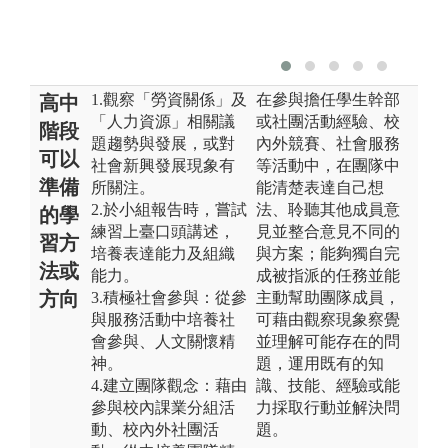
1.觀察「勞資關係」及
在參與擔任學生幹部
高中
「人力資源」相關議
或社團活動經驗、校
階段
題趨勢與發展，或對
內外競賽、社會服務
可以
社會新興發展現象有
等活動中，在團隊中
準備
所關注。
能清楚表達自己想
2.於小組報告時，嘗試
法、聆聽其他成員意
的學
練習上臺口頭講述，
見並整合意見不同的
習方
培養表達能力及組織
與方案；能夠獨自完
法或
能力。
成被指派的任務並能
方向
3.積極社會參與：從參
主動幫助團隊成員，
與服務活動中培養社
可藉由觀察現象察覺
會參與、人文關懷精
並理解可能存在的問
神。
題，運用既有的知
4.建立團隊觀念：藉由
識、技能、經驗或能
參與校內課業分組活
力採取行動並解決問
動、校內外社團活
題。