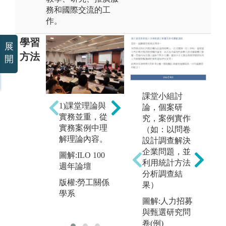
務和國際交流的工
作。
學習
展
方法
開
課堂小組討
3
2)小組討論與
1)課堂理論與
論，個案研
訪
專題學習，加
實務並重，從
究，案例實作
研
深知識之建構
實務案例中理
（如：以問卷
生
和團體互動能
解理論內容。
設計調查解決
國
力。
企業問題，並
圖解:ILO 100
圖
圖解:日內瓦國
利用統計方法
週年論壇
工
際勞動事務研
分析調查結
公
習
版權:勞工關係
果）
學系
版
版權:勞工關係
圖解:人力招募
學
學系
與甄選研究問
卷(例)