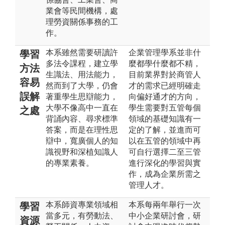
業會等民間機構，處
理勞資關係事務的工
作。
本系雖然需要研讀許
企業管理學系並非什
學習
多法令課程，建立學
麼都學什麼都不精，
方法
生識法、用法能力，
目前業界對於商管人
容易
然而到了大學，仍會
才的需求已經明確走
誤解
著重學生思辯能力，
向偏好通才的方向，
大學不像高中一直在
學生需要對五管每個
之處
背誦內容、尋求標準
領域的基礎知識有一
答案，而是在理性思
定的了解，並進而可
辯中，寬廣個人的知
以在五管的領域中再
識視野和深植知識人
可自行選擇二至三管
的專業素養。
進行深化的學習與實
作，成為企業所需之
管理人才。
本系師資專業領域相
本系每兩年舉行一次
學習
當多元，有勞動法、
中小企業研討會，研
資源