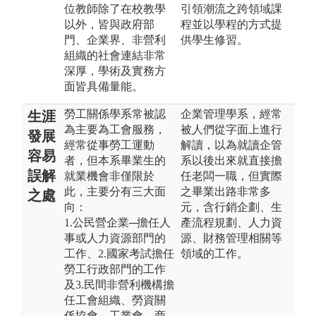
位教師除了在校教學
引領潮流之跨領域課
以外，皆與政府部
程並以學程的方式提
門、企業界、非營利
供學生修習。
組織的社會連結非常
深厚，學術及實務方
面皆具備量能。
勞工關係學系常被認
企業管理學系，經常
生涯
為主要為工會服務，
被人們從字面上進行
發展
經常從事勞工運動
解讀，以為就讀企管
容易
者，但本系畢業生的
系以後出來就直接擔
誤解
就業機會非僅限於
任老闆一職，但實際
此，主要分有三大面
之畢業出路非常多
之處
向：
元，含行銷企劃、生
1.公民營企業─擔任人
產流程規劃、人力資
事或人力資源部門的
源、財務管理相關等
工作、2.國家考試擔任
領域的工作。
勞工行政部門的工作
及3.民間非營利機構擔
任工會組織、勞資關
係協會、工業會、商