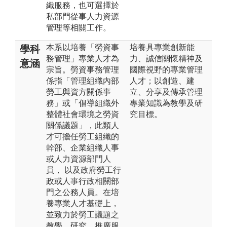
織服務，也可選擇於
私部門從事人力資源
管理等相關工作。
本系以培養「勞資事
培養具專業創新能
學科
務管理」專業人才為
力、誠信關懷精神及
意涵
宗旨。勞資事務管理
國際視野的專業管理
係指「管理組織內部
人才；以創造、建
勞工與資方關係事
立、分享及傳承管理
務」或「倡導組織外
專業知識為教學及研
整體社會環境之勞資
究目標。
關係議題」，此類人
才可擔任勞工組織的
幹部、企業組織人事
或人力資源部門人
員， 以及政府勞工行
政或人事行政相關部
門之公務人員。在培
養專業人才基礎上，
並致力於勞工議題之
教學、研究、推廣服