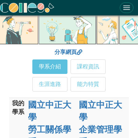
ColleGo! 大學選才與高中育才輔助系統
分享網頁
學系介紹
課程資訊
生涯進路
能力特質
我的
國立中正大
國立中正大
學系
學
學
勞工關係學
企業管理學