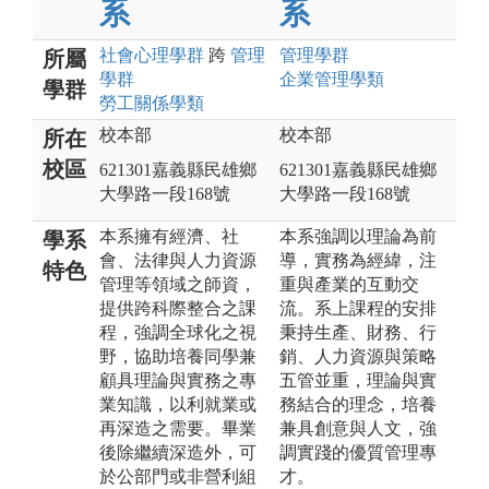
系
系
社會心理
學群
跨
管理
管理
學群
所屬
學群
企業管理
學類
學群
勞工關係
學類
校本部
校本部
所在
校區
621301嘉義縣民雄鄉
621301嘉義縣民雄鄉
大學路一段168號
大學路一段168號
本系擁有經濟、社
本系強調以理論為前
學系
會、法律與人力資源
導，實務為經緯，注
特色
管理等領域之師資，
重與產業的互動交
提供跨科際整合之課
流。系上課程的安排
程，強調全球化之視
秉持生產、財務、行
野，協助培養同學兼
銷、人力資源與策略
顧具理論與實務之專
五管並重，理論與實
業知識，以利就業或
務結合的理念，培養
再深造之需要。畢業
兼具創意與人文，強
後除繼續深造外，可
調實踐的優質管理專
於公部門或非營利組
才。