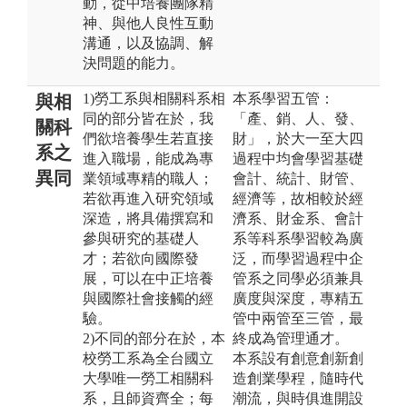
動，從中培養團隊精
神、與他人良性互動
溝通，以及協調、解
決問題的能力。
1)勞工系與相關科系相
本系學習五管：
與相
同的部分皆在於，我
「產、銷、人、發、
關科
們欲培養學生若直接
財」，於大一至大四
系之
進入職場，能成為專
過程中均會學習基礎
異同
業領域專精的職人；
會計、統計、財管、
若欲再進入研究領域
經濟等，故相較於經
深造，將具備撰寫和
濟系、財金系、會計
參與研究的基礎人
系等科系學習較為廣
才；若欲向國際發
泛，而學習過程中企
展，可以在中正培養
管系之同學必須兼具
與國際社會接觸的經
廣度與深度，專精五
驗。
管中兩管至三管，最
2)不同的部分在於，本
終成為管理通才。
校勞工系為全台國立
本系設有創意創新創
大學唯一勞工相關科
造創業學程，隨時代
系，且師資齊全；每
潮流，與時俱進開設