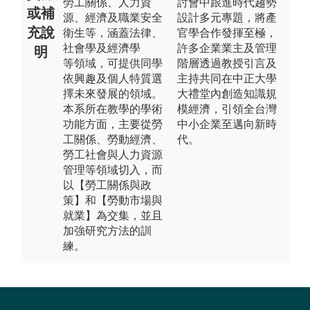
勞工關係、人力資
討會中跟進時代趨勢
或補
源、經濟及職業安全
設計多元專題，將產
充說
衛生等，涵蓋法律、
官學合作發揮至極，
社會學及經濟學
許多企業業主及管理
明
等領域，可提供同學
階層透過教授引言及
依興趣及個人特質選
主持共同在中正大學
擇未來發展的領域。
大禮堂內創造知識規
本系所在教學的學術
模經濟，引領全台灣
功能方面，主要從勞
中小企業至邁向新時
工關係、勞動經濟、
代。
勞工社會與人力資源
管理等領域切入，而
以【勞工關係與政
策】和【勞動市場與
就業】為交集，並且
加強研究方法的訓
練。