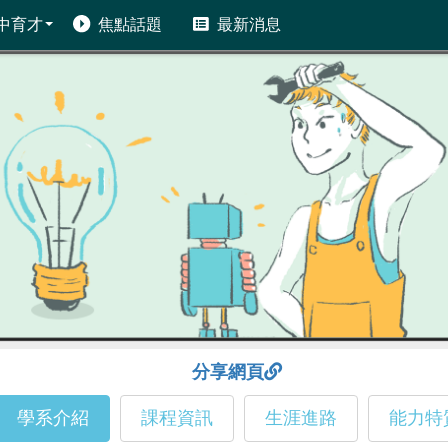
中育才
焦點話題
最新消息
分享網頁
學系介紹
課程資訊
生涯進路
能力特