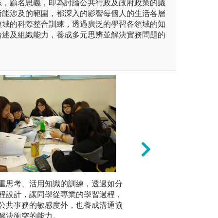
系，顧名思義，即為討論公共行政及政府政策的議
所能涉及的範圍，都深入的影響每個人的生活各層
領域的科際整合訓練，透過廣泛的學習各領域的知
論述及組織能力，養成多元思辨並解決實務問題的
學習，加深知識之建構和團體
重思考、活用知識的訓練，透過如分
3)國內企業參訪
本系自民國
程設計，讓同學從專業的學習過程，
認知和國際觀。
程，學生
公共事務的敏感度外，也養成溝通協
意機關、
動事務研習
圖解:南亞塑膠工
解決衝突的能力。
組織等單