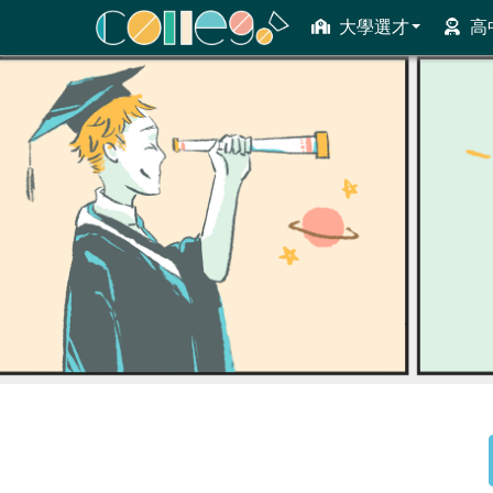
大學選才
高
ColleGo! 大學選才與高中育才輔助系統