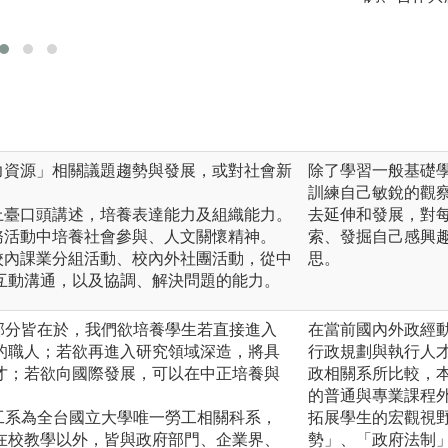
版權:勞工關係學系
力資源」相關議題趨勢與發展，或對社會新
除了學習一般基礎
訓練自己敏銳的觀
上臺口頭講述，培養表達能力及組織能力。
去延伸和發展，對
務活動中培養社會參與、人文關懷精神。
索、發掘自己感興
校內課業分組活動、校內外社團活動，從中
思。
互動溝通，以及協調、解決問題的能力。
的部分皆在於，我們欲培養學生若直接進入
在當前國內外政經
的職人；若欲再進入研究領域深造，將具
行政規劃與執行人
才；若欲向國際發展，可以在中正培養與
政相關系所比較，
的普通與專業課程
勞工系為全台國立大學唯一勞工相關科系，
拓展學生的宏觀視
在校教學以外，皆與政府部門、企業界、
勢」、「政府法制