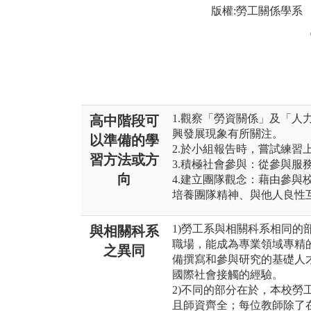
版權:勞工關係學系
1.觀察「勞資關係」及「人
高中階段可
興發展現象有所關注。
以準備的學
2.於小組報告時，嘗試練習
習方法或方
3.積極社會參與：從參與服
向
4.建立團隊觀念：藉由參與
培養團隊精神、與他人良性
1)勞工系與相關科系相同
與相關科系
職場，能成為專業領域專精
之異同
備撰寫和參與研究的基礎人
國際社會接觸的經驗。
2)不同的部分在於，本校
且師資齊全；每位教師除了