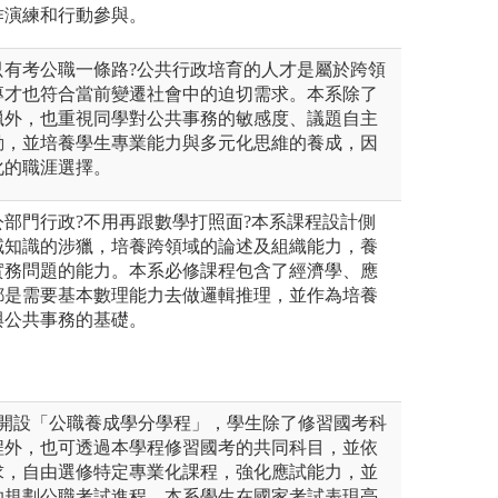
作演練和行動參與。
只有考公職一條路?公共行政培育的人才是屬於跨領
專才也符合當前變遷社會中的迫切需求。本系除了
獵外，也重視同學對公共事務的敏感度、議題自主
動，並培養學生專業能力與多元化思維的養成，因
化的職涯選擇。
部門行政?不用再跟數學打照面?本系課程設計側
域知識的涉獵，培養跨領域的論述及組織能力，養
實務問題的能力。本系必修課程包含了經濟學、應
都是需要基本數理能力去做邏輯推理，並作為培養
與公共事務的基礎。
起開設「公職養成學分學程」，學生除了修習國考科
程外，也可透過本學程修習國考的共同科目，並依
求，自由選修特定專業化課程，強化應試能力，並
助規劃公職考試進程。本系學生在國家考試表現亮