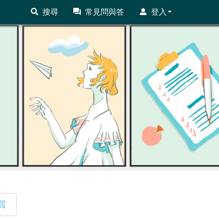
搜尋
常見問與答
登入
質