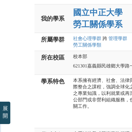
國立中正大學
我的學系
勞工關係學系
社會心理
學群
跨
管理
學群
所屬學群
勞工關係
學類
校本部
所在校區
621301嘉義縣民雄鄉大學路
本系擁有經濟、社會、法律
學系特色
際整合之課程，強調全球化
之專業知識，以利就業或再
公部門或非營利組織服務，
關工作。
展
開