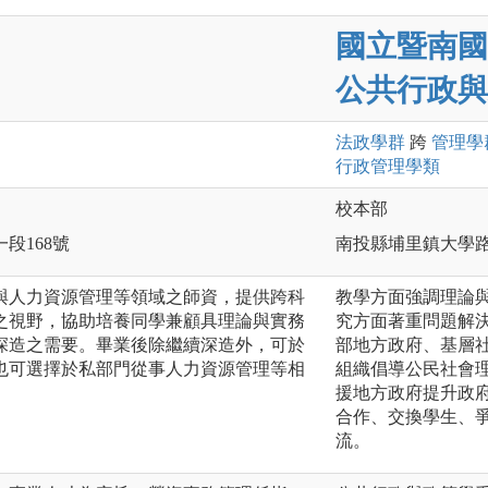
國立暨南國
公共行政與
法政
學群
跨
管理
學
行政管理
學類
校本部
一段168號
南投縣埔里鎮大學
與人力資源管理等領域之師資，提供跨科
教學方面強調理論
之視野，協助培養同學兼顧具理論與實務
究方面著重問題解
深造之需要。畢業後除繼續深造外，可於
部地方政府、基層
也可選擇於私部門從事人力資源管理等相
組織倡導公民社會
援地方政府提升政
合作、交換學生、
流。