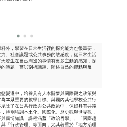
版權:勞工關係學
系學生從
過程，並
事相關研
圖解:行政
學科外，學習在日常生活裡的探究能力也很重要，
察力、社會議題或公共事務的敏感度，從日常生活
每天發生在自己周邊的事情有更多主動的感知，探
趣的議題，嘗試剖析議題、闡述自己的觀點與反
動態變遷中，培養具有人本關懷與國際觀之政策與
才為本系重要的教學目標。與國內其他學校公共行
本系除了在公共行政與公共政策中，保留具有共識
外，特別強調本土化、國際化、歷史觀與世界觀，
野與廣博知識，課程涵蓋「政治哲學」、「國際趨
」與「行政管理」等面向，尤其著重於「地方治理