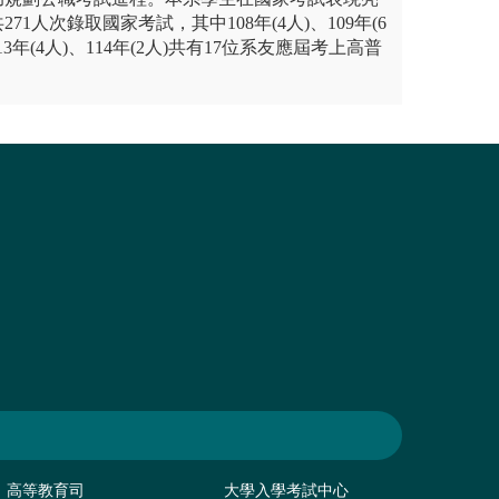
共271人次錄取國家考試，其中108年(4人)、109年(6
113年(4人)、114年(2人)共有17位系友應屆考上高普
高等教育司
大學入學考試中心