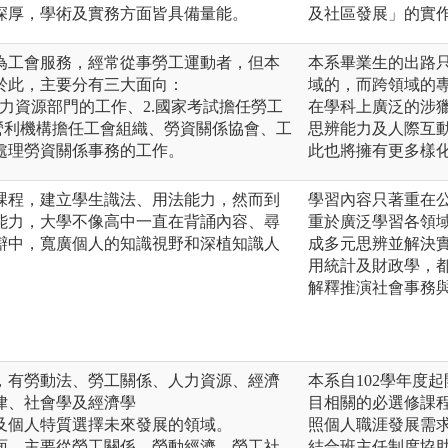
深厚，學術及實務方面皆具備量能。
及社區發展」的實
為工會服務，經常從事勞工運動者，但本
本系畢業生的出路
於此，主要分有三大面向：
域的，而跨領域的
人力資源部門的工作、2.國家考試擔任勞工
在學科上廣泛的涉
營利機構擔任工會組織、勞資關係協會、工
思辨能力及人際互
處理勞資關係事務的工作。
此也將擁有更多樣
課程，建立學生識法、用法能力，然而到
學習內容只著重在公
能力，大學不像高中一直在背誦內容、尋
重於廣泛學習各領
辯中，寬廣個人的知識視野和深植知識人
成多元思辨並解決
用統計及財政學，
解釋推演社會事務
，有勞動法、勞工關係、人力資源、經濟
本系自102學年度
律、社會學及經濟學
目相關的必選修課
及個人特質選擇未來發展的領域。
照個人職涯發展需
面，主要從勞工關係、勞動經濟、勞工社
結合班主任制度協