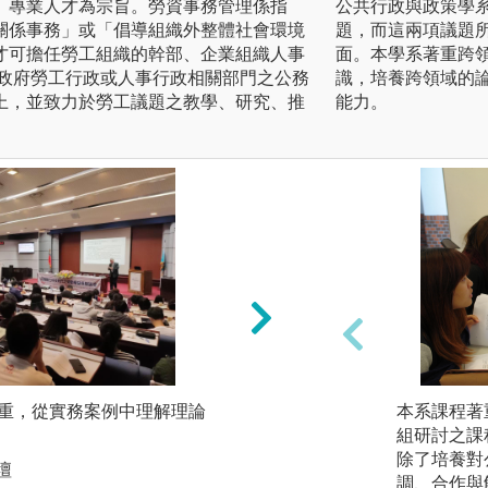
」專業人才為宗旨。勞資事務管理係指
公共行政與政策學
關係事務」或「倡導組織外整體社會環境
題，而這兩項議題
才可擔任勞工組織的幹部、企業組織人事
面。本學系著重跨
及政府勞工行政或人事行政相關部門之公務
識，培養跨領域的
上，並致力於勞工議題之教學、研究、推
能力。
並重，從實務案例中理解理論
2)小組討論與專題
本系課程著
互動能力。
組研討之課
除了培養對
壇
圖解:日內瓦國際勞
調、合作與