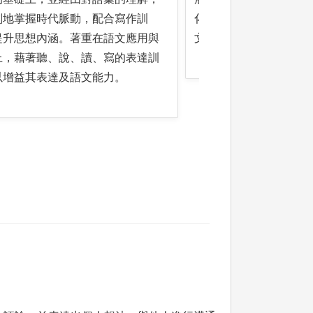
刻地掌握時代脈動，配合寫作訓
化的互動；並進而舉一
提升思想內涵。著重在語文應用與
文學發展的脈絡與意義
上，藉著聽、說、讀、寫的表達訓
以增益其表達及語文能力。