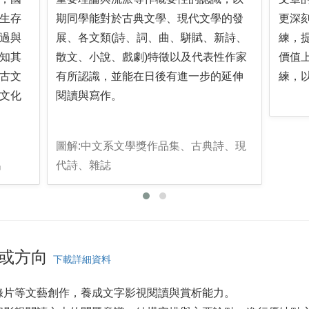
生存
期同學能對於古典文學、現代文學的發
更深
過與
展、各文類(詩、詞、曲、駢賦、新詩、
練，
知其
散文、小說、戲劇)特徵以及代表性作家
價值
古文
有所認識，並能在日後有進一步的延伸
練，
文化
閱讀與寫作。
圖解:中文系文學獎作品集、古典詩、現
出
代詩、雜誌
或方向
下載詳細資料
錄片等文藝創作，養成文字影視閱讀與賞析能力。