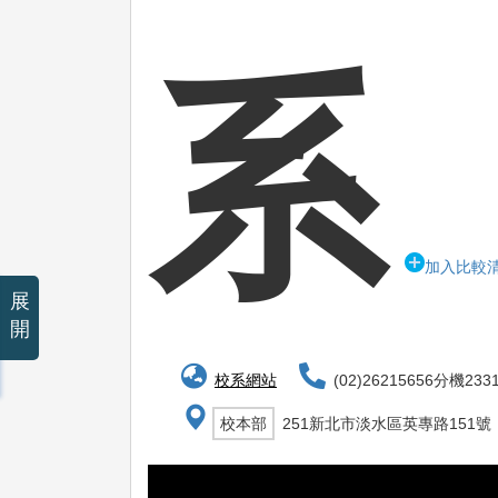
系
加入比較
展
開
校系網站
(02)26215656分機233
校本部
251新北市淡水區英專路151號