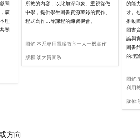
獻閱
所教的內容，以此加深印象。重視從做
的能
，廣
中學，提供學生圖書資源著錄的實作、
才。
本理
程式寫作…等課程的練習機會。
推動
共關
圖書
論與
圖解:本系專用電腦教室一人一機實作
圖書
的理
版權:淡大資圖系
圖解
利用
版權:
或方向