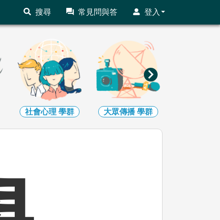
搜尋
常見問與答
登入
大眾傳播
學群
外語
學群
文史哲
學