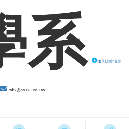
學系
加入比較清單
tabx@oa.tku.edu.tw