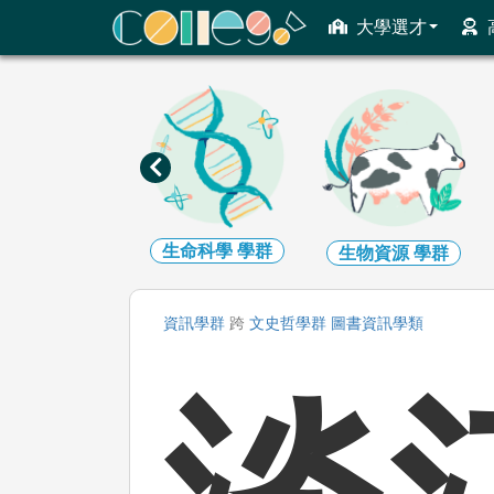
ColleGo! 大學選才與高中育才輔助系統
大學選才
生命科學
學群
地球環境
學群
生物資源
學群
資訊
學群
跨
文史哲
學群
圖書資訊
學類