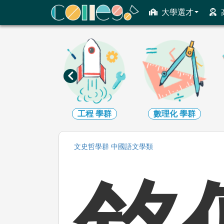
ColleGo! 大學選才與高中育才輔助系統
大學選才
工程
學群
數理化
學群
醫藥衛生
學群
文史哲
學群
中國語文
學類