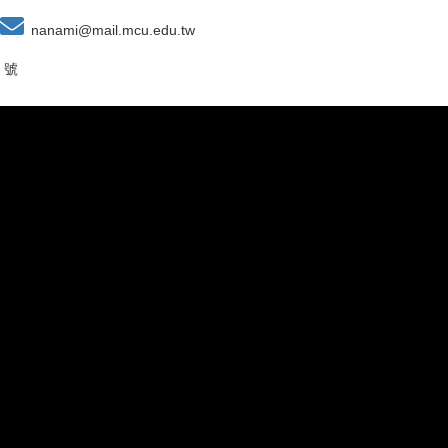
nanami@mail.mcu.edu.tw
 號