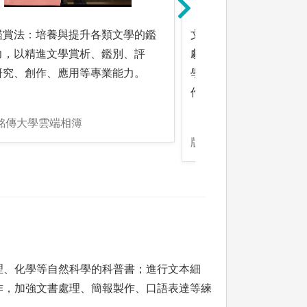
鑑賞法：培養與提升各類文學的鑑
文學寫作法：經由詩歌
力，以精進文學賞析、鑑別、評
劇本、腳本、繪本、傳
研究、創作、應用等專業能力。
學、廣告文學等文體寫
作與傳播專業力。
:銘傳大學雲端相簿
版權:銘傳大學雲端相簿
理、化學等自然科學的科普書；進行文本細
作，加強文書處理、簡報製作、口語表達等練