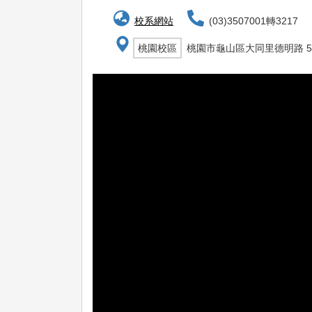
校系網站
(03)3507001轉3217
桃園校區
桃園市龜山區大同里德明路 5