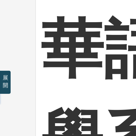
華
展
開