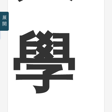
展
開
學