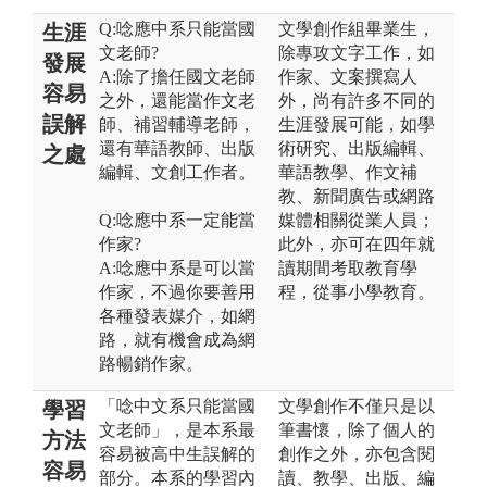
Q:唸應中系只能當國
文學創作組畢業生，
生涯
文老師?
除專攻文字工作，如
發展
A:除了擔任國文老師
作家、文案撰寫人
容易
之外，還能當作文老
外，尚有許多不同的
誤解
師、補習輔導老師，
生涯發展可能，如學
還有華語教師、出版
術研究、出版編輯、
之處
編輯、文創工作者。
華語教學、作文補
教、新聞廣告或網路
Q:唸應中系一定能當
媒體相關從業人員；
作家?
此外，亦可在四年就
A:唸應中系是可以當
讀期間考取教育學
作家，不過你要善用
程，從事小學教育。
各種發表媒介，如網
路，就有機會成為網
路暢銷作家。
「唸中文系只能當國
文學創作不僅只是以
學習
文老師」，是本系最
筆書懷，除了個人的
方法
容易被高中生誤解的
創作之外，亦包含閱
容易
部分。本系的學習內
讀、教學、出版、編