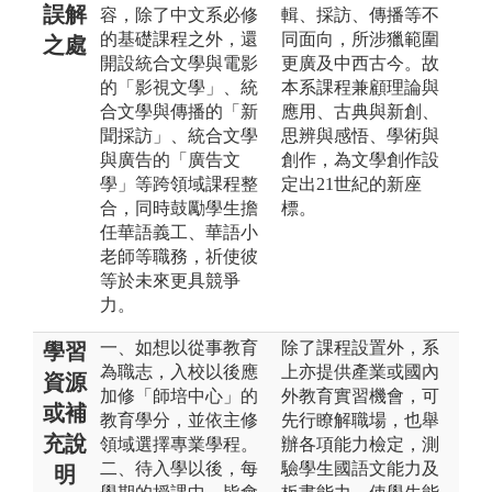
誤解
容，除了中文系必修
輯、採訪、傳播等不
的基礎課程之外，還
同面向，所涉獵範圍
之處
開設統合文學與電影
更廣及中西古今。故
的「影視文學」、統
本系課程兼顧理論與
合文學與傳播的「新
應用、古典與新創、
聞採訪」、統合文學
思辨與感悟、學術與
與廣告的「廣告文
創作，為文學創作設
學」等跨領域課程整
定出21世紀的新座
合，同時鼓勵學生擔
標。
任華語義工、華語小
老師等職務，祈使彼
等於未來更具競爭
力。
一、如想以從事教育
除了課程設置外，系
學習
為職志，入校以後應
上亦提供產業或國內
資源
加修「師培中心」的
外教育實習機會，可
或補
教育學分，並依主修
先行瞭解職場，也舉
充說
領域選擇專業學程。
辦各項能力檢定，測
二、待入學以後，每
驗學生國語文能力及
明