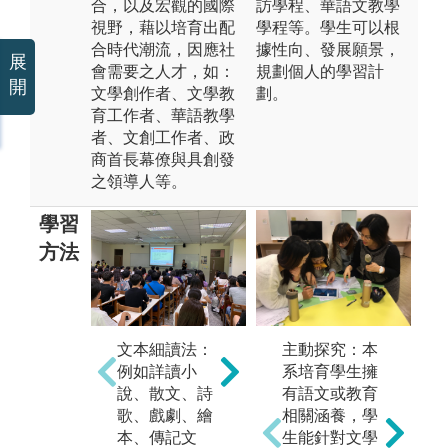
合，以及宏觀的國際
訪學程、華語文教學
視野，藉以培育出配
學程等。學生可以根
合時代潮流，因應社
據性向、發展願景，
展
會需要之人才，如：
規劃個人的學習計
開
文學創作者、文學教
劃。
育工作者、華語教學
者、文創工作者、政
商首長幕僚與具創發
之領導人等。
學習
方法
主動探究：本
文本細讀法：
系培育學生擁
例如詳讀小
口語表達法：
有語文或教育
說、散文、詩
文
透過多次各類
相關涵養，學
歌、戲劇、繪
培
課程的口頭報
生能針對文學
本、傳記文
類