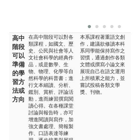
在高中階段可以對各
本系課程著重語文創
高中
類課程，如國文、歷
作，建議欲修讀本科
階段
史、公民與社會等人
系同學能保持寫作之
可以
文社會科學的經典作
習慣，通過創作各類
準備
品，或是數學、生
文體或撰寫小論文來
物、物理、化學等自
展現自己在語文運用
的學
然科學的科普書；進
上所積累之能力，並
習方
行文本細讀、分析、
嘗試投稿各類文學
法或
鑑別、賞析、評論活
獎、刊物。
方向
動，進而練習撰寫閱
讀心得。在各種課堂
討論與報告時，亦可
增進閱讀與寫作，加
強文書處理、簡報製
作、口語表達等練