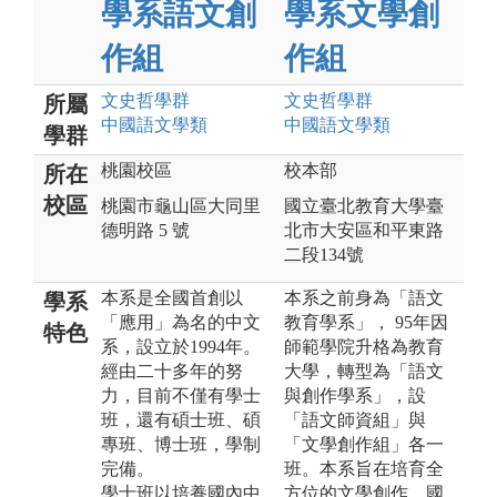
學系語文創
學系文學創
作組
作組
文史哲
學群
文史哲
學群
所屬
中國語文
學類
中國語文
學類
學群
桃園校區
校本部
所在
校區
桃園市龜山區大同里
國立臺北教育大學臺
德明路 5 號
北市大安區和平東路
二段134號
本系是全國首創以
本系之前身為「語文
學系
「應用」為名的中文
教育學系」， 95年因
特色
系，設立於1994年。
師範學院升格為教育
經由二十多年的努
大學，轉型為「語文
力，目前不僅有學士
與創作學系」，設
班，還有碩士班、碩
「語文師資組」與
專班、博士班，學制
「文學創作組」各一
完備。
班。本系旨在培育全
學士班以培養國內中
方位的文學創作、國