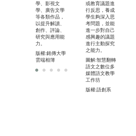
告演練，以增
或教育議題進
學、影視文
能
進口語表達、
行反思，養成
學、廣告文學
文
教學與傳播能
學生夠深入思
等各類作品，
別
力。
考問題，並能
以提升解讀、
究
進一步對自己
創作、評論、
版權:銘傳大學
用
感興趣的議題
研究與應用能
雲端相簿
力
進行主動探究
力。
版
之能力。
版權:銘傳大學
雲
圖解:智慧翻轉
雲端相簿
語文之數位多
媒體語文教學
工作坊
版權:語創系