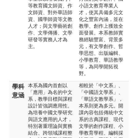
等教育國文師資、作
小語文教育專業人
文師資、對外華語師
才，使其具備多元文
資、國學師資等文教
化之豐富內涵，並在
人才；與文學藝術創
教學、創作上獲致全
作、文學傳播、文學
面發展。本系教師實
研發等實務人才為
務經驗豐富、背景多
主。
元，有文學創作、哲
學思想、出版編輯、
小學教育、華語教學
等，為同學開拓視
野。
本系為國內首創以
相較於「中文系」、
學科
「應用」為名的中文
「中國語文學系」、
意涵
系，教學目標與課程
「華語文教學系」，
設計皆強調應用性。
本系則更為多元。開
為培養中國文學研究
課內容包括傳統中文
與語文應用的人才，
系的古典課程、現代
特別著重理論與實務
文學的創作課程、小
結合、跨領域課程整
學教育學程、編輯採