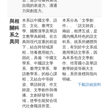
習，逐步培養與展現
自我的表達力、溝通
力與創造力。
本系以中國文學、語
本系分為「文學創
與相
言、文化、臺灣文
作」、「語文師資」
關科
學、國際漢學及華語
兩組，相濟互成，是
系之
文教學為範疇。在古
國內獨具特色的語文
異同
典與現代並重的前提
科系。就系所總體而
下，結合跨領域課
言，有別於中文系或
程，培養應用能力。
應用華語文學系，因
因此，具備「中國文
為本系包含文學創
學系、中國語文學
作、培育國小及華語
系、臺灣文學系、華
教學師資等兩大主
語教學系」的核心課
軸，系所座標與指向
程，又結合中等師
明確。
資、華語師資、作文
下載詳細資料
師資、文學創作與傳
播、文創研發等領
域，使學生能契合現
代社會職涯所需。