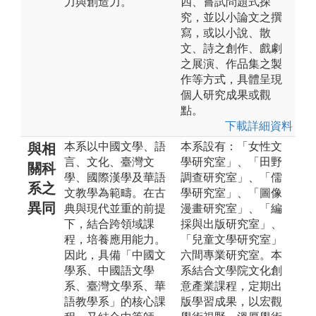
力與創造力。
四、嘗試問題式探
究，並以小論文之撰
寫，或以小說、散
文、詩之創作、戲劇
之展演、作品集之製
作等方式，具體呈現
個人研究成果或觀
點。
下載詳細資料
本系以中國文學、語
本系設有：「女性文
與相
言、文化、臺灣文
學研究室」、「田野
關科
學、國際漢學及華語
調查研究室」、「儒
系之
文教學為範疇。在古
學研究室」、「圖像
異同
典與現代並重的前提
漫畫研究室」、「編
下，結合跨領域課
採與出版研究室」、
程，培養應用能力。
「兒童文學研究室」
因此，具備「中國文
六間專業研究室。本
學系、中國語文學
系結合文學院文化創
系、臺灣文學系、華
意產業課程，定期出
語教學系」的核心課
版學習成果，以宏觀