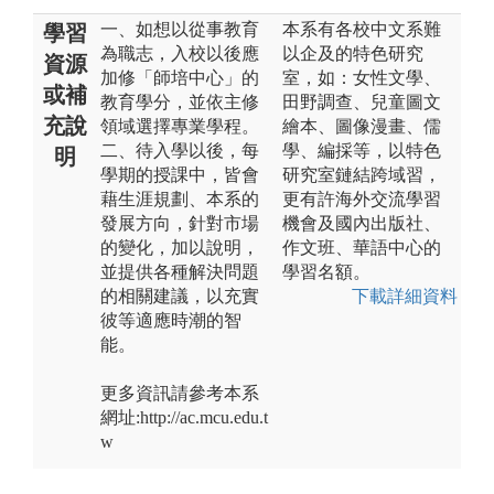
一、如想以從事教育
本系有各校中文系難
學習
為職志，入校以後應
以企及的特色研究
資源
加修「師培中心」的
室，如：女性文學、
或補
教育學分，並依主修
田野調查、兒童圖文
充說
領域選擇專業學程。
繪本、圖像漫畫、儒
二、待入學以後，每
學、編採等，以特色
明
學期的授課中，皆會
研究室鏈結跨域習，
藉生涯規劃、本系的
更有許海外交流學習
發展方向，針對市場
機會及國內出版社、
的變化，加以說明，
作文班、華語中心的
並提供各種解決問題
學習名額。
的相關建議，以充實
下載詳細資料
彼等適應時潮的智
能。
更多資訊請參考本系
網址:http://ac.mcu.edu.t
w