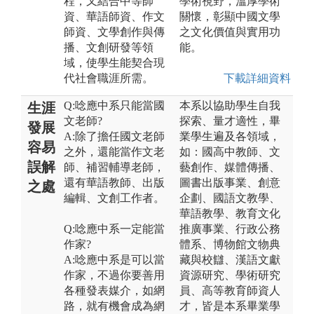
程，又結合中等師
學術視野，溫厚學術
資、華語師資、作文
關懷，彰顯中國文學
師資、文學創作與傳
之文化價值與實用功
播、文創研發等領
能。
域，使學生能契合現
代社會職涯所需。
下載詳細資料
Q:唸應中系只能當國
本系以協助學生自我
生涯
文老師?
探索、量才適性，畢
發展
A:除了擔任國文老師
業學生遍及各領域，
容易
之外，還能當作文老
如：國高中教師、文
誤解
師、補習輔導老師，
藝創作、媒體傳播、
還有華語教師、出版
圖書出版事業、創意
之處
編輯、文創工作者。
企劃、國語文教學、
華語教學、教育文化
Q:唸應中系一定能當
推廣事業、行政公務
作家?
體系、博物館文物典
A:唸應中系是可以當
藏與校讎、漢語文獻
作家，不過你要善用
資源研究、學術研究
各種發表媒介，如網
員、高等教育師資人
路，就有機會成為網
才，皆是本系畢業學