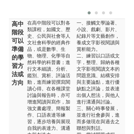
在高中階段可以對各
一、接觸文學論著、
高中
類課程，如國文、歷
小說、戲劇、影片、
階段
史、公民與社會等人
紀錄片等文藝創作，
可以
文社會科學的經典作
養成文字影視閱讀與
準備
品，或是數學、生
賞析能力。
物、物理、化學等自
二、練習以口語或文
的學
然科學的科普書；進
字，整理、歸納各種
習方
行文本細讀、分析、
文字影視閱讀文本的
法或
鑑別、賞析、評論活
問題意識、結構安排
方向
動，進而練習撰寫閱
與主要論點，進行優
讀心得。在各種課堂
缺點之評論，並表達
討論與報告時，亦可
出個人想法，與他人
增進閱讀與寫作，加
進行溝通與討論。
強文書處理、簡報製
三、關心時事發展，
作、口語表達等練
並進行社會參與，進
習，逐步培養與展現
而多做現在與過去之
自我的表達力、溝通
聯想與對話。