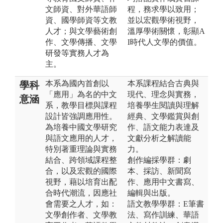
文師資、對外華語師
程，務求學以致用；
資、國學師資等文教
並以宏觀學術視野，
人才；與文學藝術創
溫厚學術關懷，彰顯A
作、文學傳播、文學
I時代人文學的價值。
研發等實務人才為
主。
本系為國內首創以
本系課程結合古典與
學科
「應用」為名的中文
現代、理念與實務，
意涵
系，教學目標與課程
培養學生閱讀與理解
設計皆強調應用性。
經典、文學鑑賞與創
為培養中國文學研究
作、語文能力表達及
與語文應用的人才，
文獻分析之解讀能
特別著重理論與實務
力。
結合、跨領域課程整
創作編採學群：劇
合，以及宏觀的國際
本、採訪、新聞寫
視野，藉以培育出配
作、應用中文書寫、
合時代潮流，因應社
編輯與出版。
會需要之人才，如：
語文教學學群：E筆書
文學創作者、文學教
法、寫作訓練、華語