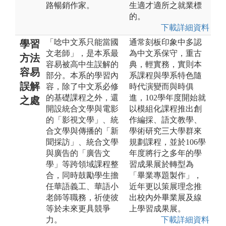
路暢銷作家。
生適才適所之就業標
的。
下載詳細資料
「唸中文系只能當國
通常刻板印象中多認
學習
文老師」，是本系最
為中文系保守，重古
方法
容易被高中生誤解的
典，輕實務，實則本
容易
部分。本系的學習內
系課程與學系特色隨
誤解
容，除了中文系必修
時代演變而與時俱
的基礎課程之外，還
進，102學年度開始就
之處
開設統合文學與電影
以模組化課程推出創
的「影視文學」、統
作編採、語文教學、
合文學與傳播的「新
學術研究三大學群來
聞採訪」、統合文學
規劃課程，並於106學
與廣告的「廣告文
年度將行之多年的學
學」等跨領域課程整
習成果展於轉型為
合，同時鼓勵學生擔
「畢業專題製作」，
任華語義工、華語小
近年更以策展理念推
老師等職務，祈使彼
出校內外畢業展及線
等於未來更具競爭
上學習成果展。
力。
下載詳細資料