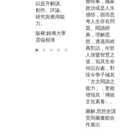
會時事，國家
力。
以提升解讀、
究
政治或是人生
創作、評論、
版權:銘傳大學
用
感悟，因而思
研究與應用能
雲端相簿
力
考人生存在問
力。
題。閱讀經
版
版權:銘傳大學
典，理解思
雲
雲端相簿
想，透過與經
典對話，向哲
人借鑒智慧之
道，知其生命
何以自處，對
現今學子補其
「古文閱讀之
能力」，更能
增強其「傳統
文化素養」。
圖解:思想史課
堂與圖書館合
作展出