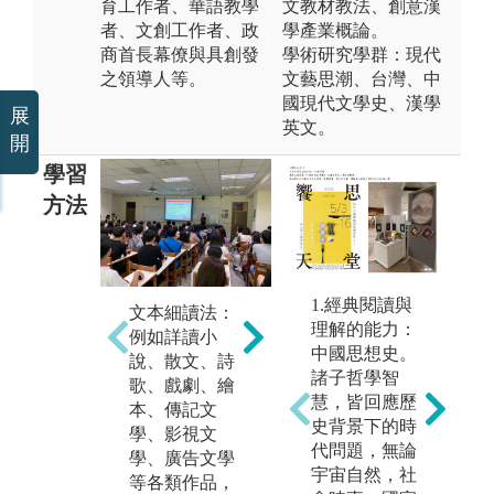
育工作者、華語教學
文教材教法、創意漢
者、文創工作者、政
學產業概論。
商首長幕僚與具創發
學術研究學群：現代
之領導人等。
文藝思潮、台灣、中
國現代文學史、漢學
展
英文。
開
學習
方法
1.經典閱讀與
文本細讀法：
理解的能力：
例如詳讀小
中國思想史。
口語表達法：
說、散文、詩
文
諸子哲學智
透過多次各類
歌、戲劇、繪
培
慧，皆回應歷
課程的口頭報
本、傳記文
類
史背景下的時
告演練，以增
學、影視文
能
代問題，無論
進口語表達、
學、廣告文學
文
宇宙自然，社
教學與傳播能
等各類作品，
別