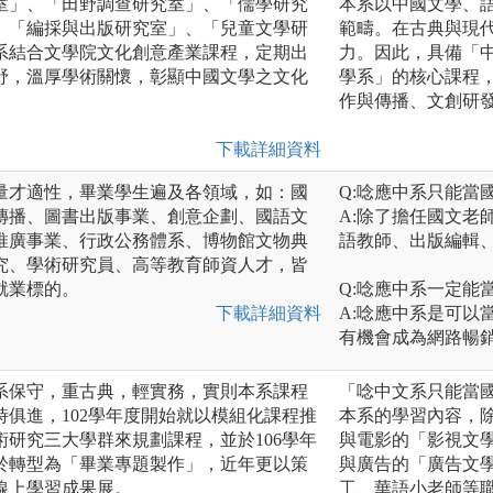
室」、「田野調查研究室」、「儒學研究
本系以中國文學、
、「編採與出版研究室」、「兒童文學研
範疇。在古典與現
系結合文學院文化創意產業課程，定期出
力。因此，具備「
野，溫厚學術關懷，彰顯中國文學之文化
學系」的核心課程
作與傳播、文創研
下載詳細資料
量才適性，畢業學生遍及各領域，如：國
Q:唸應中系只能當
傳播、圖書出版事業、創意企劃、國語文
A:除了擔任國文老
推廣事業、行政公務體系、博物館文物典
語教師、出版編輯
究、學術研究員、高等教育師資人才，皆
就業標的。
Q:唸應中系一定能
下載詳細資料
A:唸應中系是可以
有機會成為網路暢
系保守，重古典，輕實務，實則本系課程
「唸中文系只能當
俱進，102學年度開始就以模組化課程推
本系的學習內容，
研究三大學群來規劃課程，並於106學年
與電影的「影視文
於轉型為「畢業專題製作」，近年更以策
與廣告的「廣告文
線上學習成果展。
工、華語小老師等