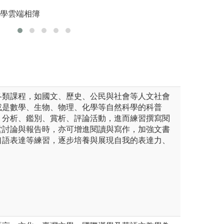
小說、戲劇)特徵以及代表性作
與價值上，藉著聽
大學雲端相簿
在日後有進一步的延伸閱讀與
增益其表達及語文
獎作品集、古典詩、現代詩、雜
各類課程，如國文、歷史、公民與社會等人文社會
或是數學、生物、物理、化學等自然科學的科普
、分析、鑑別、賞析、評論活動，進而練習撰寫閱
堂討論與報告時，亦可增進閱讀與寫作，加強文書
口語表達等練習，逐步培養與展現自我的表達力、