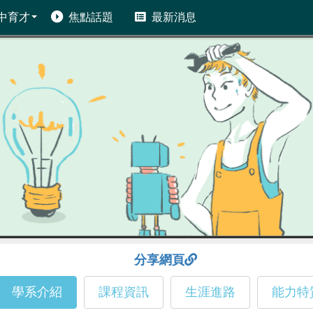
中育才
焦點話題
最新消息
分享網頁
學系介紹
課程資訊
生涯進路
能力特