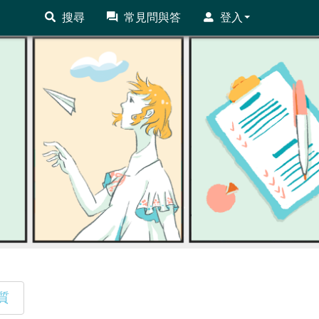
搜尋
常見問與答
登入
質