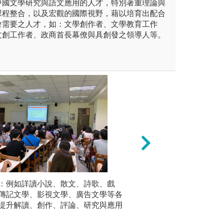
中國文學研究與語文應用的人才，特別著重理論與
課程整合，以及宏觀的國際視野，藉以培育出配合
會需要之人才，如：文學創作者、文學教育工作
文創工作者、政商首長幕僚與具創發之領導人等。
的能力：教導同學對古典文
：例如詳讀小說、散文、詩歌、戲
3.語文表達與應
口語表達
發、歷史進程、重要理論與流
傳記文學、影視文學、廣告文學等各
訓練同學具有分析
練，以增
識，以期同學能對於古典文
提升解讀、創作、評論、研究與應用
並經由對語彙的理
版權:銘傳
展、各文類(詩、詞、曲、駢
配合寫作訓練，提