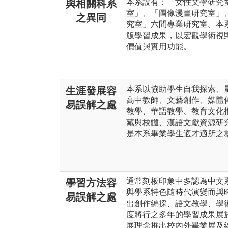
本系設有：「女性文學研究
與相關科系
室」、「圖像漫畫研究室」
之異同
究室」六間專業研究室。本
版學習成果，以宏觀學術視
價值與實用功能。
本系以協助學生自我探索、
生涯發展容
高中教師、文藝創作、媒體
易誤解之處
教學、華語教學、教育文化
藏與校讎、漢語文獻資源研
是本系畢業學生適才適所之
通常刻板印象中多認為中文
學習方法容
與學系特色隨時代演變而與時
易誤解之處
出創作編採、語文教學、學術
度將行之多年的學習成果展
展理念推出校內外畢業展及