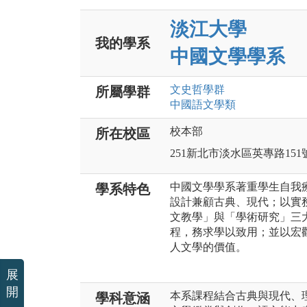
淡江大學
我的學系
中國文學學系
文史哲
學群
所屬學群
中國語文
學類
校本部
所在校區
251新北市淡水區英專路151
中國文學學系著重學生自我
學系特色
設計兼顧古典、現代；以實
文教學」與「學術研究」三
程，務求學以致用；並以宏
人文學的價值。
展
開
本系課程結合古典與現代、
學科意涵