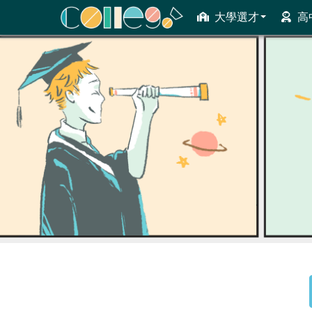
大學選才
高
ColleGo! 大學選才與高中育才輔助系統