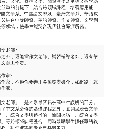
語言、文化、臺灣文學、國際漢學及華語文教學為
代並重的前提下，結合跨領域課程，培養應用能
中國文學系、中國語文學系、臺灣文學系、華語教
，又結合中等師資、華語師資、作文師資、文學創
發等領域，使學生能契合現代社會職涯所需。
國文老師?
師之外，還能當作文老師、補習輔導老師，還有華
、文創工作者。
當作家?
當作家，不過你要善用各種發表媒介，如網路，就
銷作家。
國文老師」，是本系最容易被高中生誤解的部分。
除了中文系必修的基礎課程之外，還開設統合文學
學」、統合文學與傳播的「新聞採訪」、統合文學
學」等跨領域課程整合，同時鼓勵學生擔任華語義
職務，祈使彼等於未來更具競爭力。