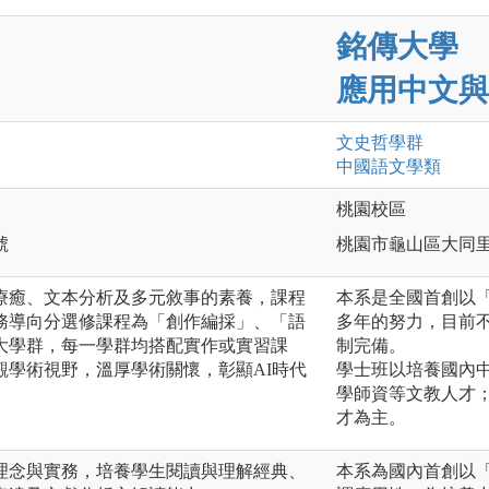
銘傳大學
應用中文與
文史哲
學群
中國語文
學類
桃園校區
號
桃園市龜山區大同里德
療癒、文本分析及多元敘事的素養，課程
本系是全國首創以「
務導向分選修課程為「創作編採」、「語
多年的努力，目前
大學群，每一學群均搭配實作或實習課
制完備。
觀學術視野，溫厚學術關懷，彰顯AI時代
學士班以培養國內
學師資等文教人才
才為主。
理念與實務，培養學生閱讀與理解經典、
本系為國內首創以