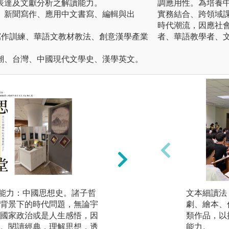
表達及文獻分析之解讀能力。
調應用性。為培養
、新聞寫作、應用中文書寫、編輯與出
實務結合、跨領域
時代潮流，因應社
寫作訓練、華語文教材教法、創意漢學產業
者、華語教學者、
潮、台灣、中國現代文學史、漢學英文。
的能力：中國思想史。諸子哲
2.文學鑑賞與創作
文本細讀法
背景下的時代問題，無論宇
學、現代文學的生
劇、繪本、
國家政治或是人生感悟，因
派等作概要性的認
類作品，以
。閱讀經典，理解思想，透
學、現代文學的發
能力。