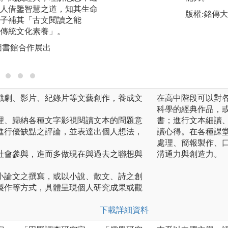
人借鑒智慧之道，知其生命
賦、新詩、散文、
版權:銘傳
子補其「古文閱讀之能
家有所認識，並能
傳統文化素養」。
寫作。
圖書館合作展出
圖解:中文系文學
誌
戲劇、影片、紀錄片等文藝創作，養成文
在高中階段可以對
科學的經典作品，
理、歸納各種文字影視閱讀文本的問題意
書；進行文本細讀
進行優缺點之評論，並表達出個人想法，
讀心得。在各種課
處理、簡報製作、
社會參與，進而多做現在與過去之聯想與
溝通力與創造力。
小論文之撰寫，或以小說、散文、詩之創
製作等方式，具體呈現個人研究成果或觀
下載詳細資料