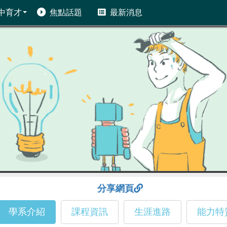
中育才
焦點話題
最新消息
分享網頁
學系介紹
課程資訊
生涯進路
能力特