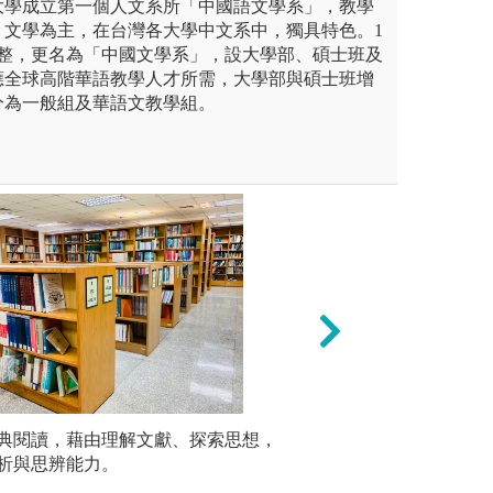
華大學成立第一個人文系所「中國語文學系」，教學
、文學為主，在台灣各大學中文系中，獨具特色。1
調整，更名為「中國文學系」，設大學部、碩士班及
因應全球高階華語教學人才所需，大學部與碩士班增
分為一般組及華語文教學組。
的能力：教導同學對古典文
典閱讀，藉由理解文獻、探索思想，
3.語文表達與應
語言課程
發、歷史進程、重要理論與流
析與思辨能力。
訓練同學具有分析
精確表達
識，以期同學能對於古典文
並經由對語彙的理