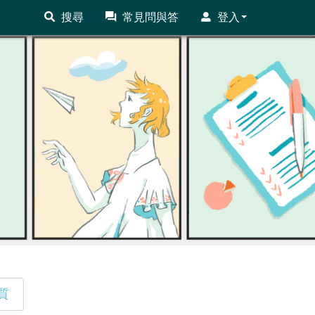
搜尋
常見問與答
登入
質