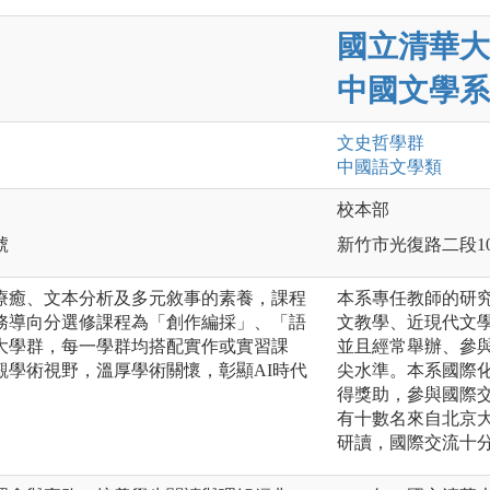
國立清華大
中國文學系
文史哲
學群
中國語文
學類
校本部
號
新竹市光復路二段10
療癒、文本分析及多元敘事的素養，課程
本系專任教師的研
務導向分選修課程為「創作編採」、「語
文教學、近現代文
大學群，每一學群均搭配實作或實習課
並且經常舉辦、參
觀學術視野，溫厚學術關懷，彰顯AI時代
尖水準。本系國際
得獎助，參與國際
有十數名來自北京
研讀，國際交流十