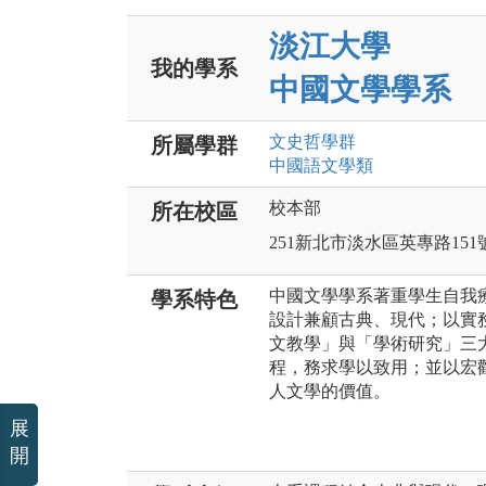
淡江大學
我的學系
中國文學學系
文史哲
學群
所屬學群
中國語文
學類
校本部
所在校區
251新北市淡水區英專路151
中國文學學系著重學生自我
學系特色
設計兼顧古典、現代；以實
文教學」與「學術研究」三
程，務求學以致用；並以宏
人文學的價值。
展
開