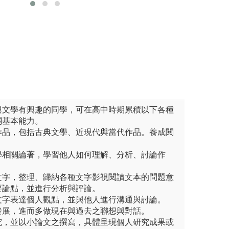
展、各文類(詩、詞、曲、駢
配合寫作訓練，提
小說、戲劇)特徵以及代表性作
與價值上，藉著聽
在日後有進一步的延伸閱讀與
增益其表達及語文
獎作品集、古典詩、現代詩、雜
與文學有興趣的同學，可在高中時期累積以下各種
關基本能力。
作品，包括古典文學、近現代與當代作品。養成閱
學相關論著，學習他人如何理解、分析、討論作
文字，整理、歸納各種文字影視閱讀文本的問題意
要論點，並進行分析與評論。
文字表達個人觀點，並與他人進行溝通與討論。
發展，進而多做現在與過去之聯想與對話。
究，並以小論文之撰寫，具體呈現個人研究成果或