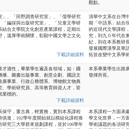
觀點。
室」、「田野調查研究室」、「儒學研究
清華中文系在台灣
、「編採與出版研究室」、「兒童文學研
期「中語系」結合
系結合文學院文化創意產業課程，定期出
的近現代文學課程
野，溫厚學術關懷，彰顯中國文學之文化
究，到九０年代在東
紀，則在本系教研
發展國際漢學及華
下載詳細資料
拓並改變中文系學
量才適性，畢業學生遍及各領域，如：國
本系畢業學生出路
傳播、圖書出版事業、創意企劃、國語文
發揮所長。
推廣事業、行政公務體系、博物館文物典
究、學術研究員、高等教育師資人才，皆
就業標的。
下載詳細資料
系保守，重古典，輕實務，實則本系課程
本系課程一方面承
俱進，102學年度開始就以模組化課程推
學文化世界，一方
研究三大學群來規劃課程，並於106學年
學術議題的各項研