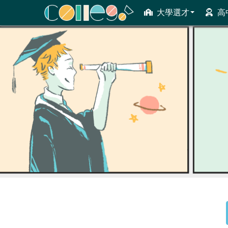
大學選才
高
ColleGo! 大學選才與高中育才輔助系統