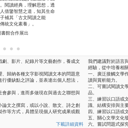
。閱讀經典，理解思想，透
學、現代文學的發
人借鑒智慧之道，知其生命
賦、新詩、散文、
子補其「古文閱讀之能
家有所認識，並能
傳統文化素養」。
寫作。
圖書館合作展出
圖解:中文系文學
誌
戲劇、影片、紀錄片等文藝創作，養成文
我們建議對於語言
經驗，從中培養相
理、歸納各種文字影視閱讀文本的問題意
一、廣泛接觸文學
進行優缺點之評論，並表達出個人想法，
讀與賞析能力。
二、可嘗試閱讀文
社會參與，進而多做現在與過去之聯想與
品。
三、練習以口語或
小論文之撰寫，或以小說、散文、詩之創
識、結構安排與主
製作等方式，具體呈現個人研究成果或觀
四、練習以口語或
五、關心文學文化
下載詳細資料
六、嘗試問題式探