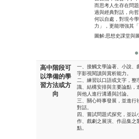
而思考人生存在問題
過與經典對話，向哲
何以自處，對現今學
力」，更能增強其「
圖解:思想史課堂與
一、接觸文學論著、小說、
高中階段可
字影視閱讀與賞析能力。
以準備的學
二、練習以口語或文字，整
習方法或方
識、結構安排與主要論點，
向
與他人進行溝通與討論。
三、關心時事發展，並進行
對話。
四、嘗試問題式探究，並以
作、戲劇之展演、作品集之
點。