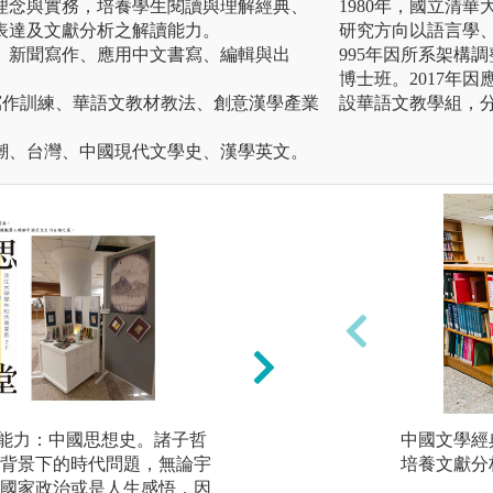
理念與實務，培養學生閱讀與理解經典、
1980年，國立清
表達及文獻分析之解讀能力。
研究方向以語言學
、新聞寫作、應用中文書寫、編輯與出
995年因所系架構
博士班。2017年
寫作訓練、華語文教材教法、創意漢學產業
設華語文教學組，
潮、台灣、中國現代文學史、漢學英文。
的能力：中國思想史。諸子哲
2.文學鑑賞與創作
中國文學經
背景下的時代問題，無論宇
學、現代文學的生
培養文獻分
國家政治或是人生感悟，因
派等作概要性的認