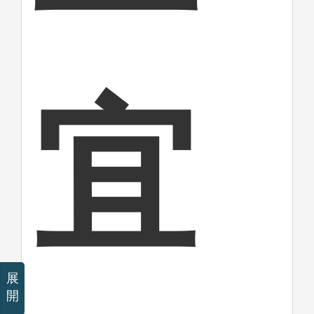
宜
展
開