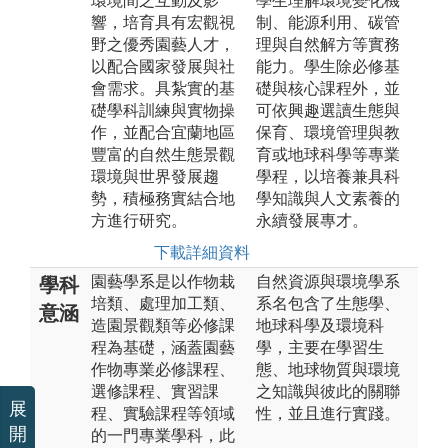
環境間之互動及影
學生理解環境變化機
響，培育具有宏觀視
制、能源利用、碳管
野之優秀園藝人才，
理與自然解方等實務
以配合國家發展與社
能力。學生除必修基
會需求。具紮實的基
礎與核心課程外，並
礎學科訓練與實物操
可依興趣選讀生態與
作，並配合宜蘭地區
保育、環境管理與教
豐富的自然生態景觀
育或地球科學等專業
環境與世界發展趨
學程，以培養兼具科
勢，積極務實結合地
學知識與人文素養的
方進行研究。
永續發展專才。
下載詳細資料
園藝學系是以作物栽
自然資源與環境學系
學科
培類、處理加工類、
系名包含了生態學、
意涵
造園景觀類等必修課
地球科學及環境科
程為基礎，涵蓋園藝
學，主要在學習生
作物專業必修課程、
態、地球物質與環境
選修課程、實習課
之知識與彼此的關聯
展
程、實驗課程等領域
性，並且進行實踐。
開
的一門專業學科，此