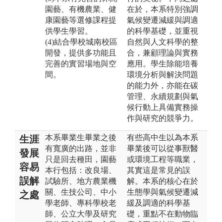
園藝、有機農業、健
在於，本系特別強調
康園藝等選修課程提
氣候變遷減緩與調適
供學生學習。
的科學基礎，並重視
(4)結合學校城南校區
自然與人文科學的整
開發，提供多功能且
合，兼顧理論與實務
完善的實習場地與空
應用。學生除能培養
間。
環境分析與解決問題
的能力外，亦能在碳
管理、永續規劃與氣
候行動上具備實務操
作與研究的競爭力。
本系畢業生畢業之後
有些高中生以為本系
生涯
有寬廣的出路，並非
畢業後可以從事獸醫
發展
只是回去種田，園藝
或環境工程等職業，
容易
本行包括：改良場、
其實這是常見的誤
誤解
試驗所、地方農業機
解。本系的核心在於
關、生技公司、中小
生態學與氣候變遷減
之處
學老師、專科學校老
緩及調適的科學基
師、公立大學及研究
礎，重點不在動物臨