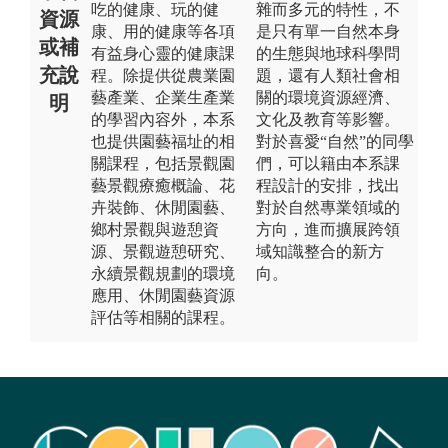
吃的健康、玩的健
雜而多元的特性，不
資源
康、用的健康等各項
是只有單一自然本身
或補
有益身心靈的健康課
的生態與地球科學問
充說
程。除提供從農業園
題，還有人類社會相
藝產業、企業生產業
關的環境資源經濟、
明
的學習內容外，本系
文化及教育等影響。
也提供園藝福址的相
對於喜愛“自然”的同學
關課程，包括景觀園
們，可以籍由本系課
藝景觀療癒概論、花
程設計的安排，找出
卉裝飾、休閒園藝、
對於自然專業領域的
鄉村景觀與遊憩資
方向，進而擴展跨領
源、景觀遊憩研究、
域知識整合的新方
永續景觀規劃的環境
向。
應用、休閒園藝資源
評估等相關的課程。