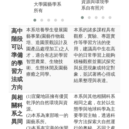
資源與環境學
大學園藝學系
系自有照片
所有
本系培養學生發展園
本系的諸多課程具有
高中
藝事業(園藝作物栽
觀察，實驗、專題實
階段
培、造園景觀設計及
作等學習方法的使
可以
園產品處理加工)之人
用，建議高中生在高
準備
才，適合有志於學習
中的日常學習上能夠
智慧農業、生物技
積極觀察並嘗試探究
的學
術、生態休閒及園藝
與反思現象或特定對
習方
療癒之同學。
象，並試著將心得或
法或
結果整理與表達。
方向
(1)宜蘭地區擁有優質
本系與其他相關科系
與相
乾淨的自然環境與資
相同之處，在於以生
關科
源。
態學與地球科學為主
系之
(2)本系為東部唯一的
要學習主軸，透過科
異同
園藝系所。
學方法探索大自然運
(3)本系有完善的休閒
行的奧秘。不同之處