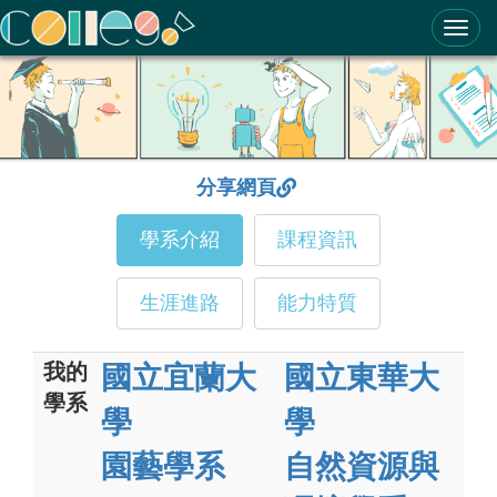
ColleGo! 大學選才與高中育才輔助系統
分享網頁
學系介紹
課程資訊
生涯進路
能力特質
我的
國立宜蘭大
國立東華大
學系
學
學
園藝學系
自然資源與