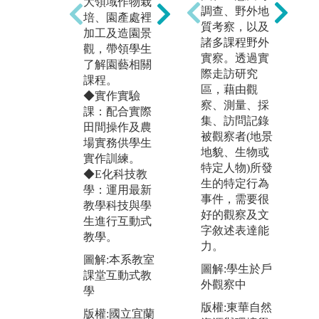
大領域作物栽
業
實作訓練。
調查、野外地
培、園產處裡
訪
質考察，以及
圖解:本校城南
加工及造園景
諸多課程野外
圖
校區實習農場
觀，帶領學生
實察。透過實
民
了解園藝相關
版權:國立宜蘭
際走訪研究
課程。
版
大學所有
區，藉由觀
◆實作實驗
大
察、測量、採
課：配合實際
所
集、訪問記錄
田間操作及農
被觀察者(地景
場實務供學生
地貌、生物或
實作訓練。
特定人物)所發
◆E化科技教
生的特定行為
學：運用最新
事件，需要很
教學科技與學
好的觀察及文
生進行互動式
字敘述表達能
教學。
力。
圖解:本系教室
圖解:學生於戶
課堂互動式教
外觀察中
學
版權:東華自然
版權:國立宜蘭