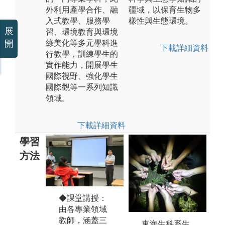
外利用產學合作、融
疆域，以保育生物多
入式教學、服務學
樣性與生態環境。
展
習、環境教育與環境
開
綠美化等多元學科進
下載詳細資料
行教學，訓練學生的
實作能力，開展學生
國際視野、強化學生
國際觀等一系列知識
領域。
下載詳細資料
學習
方法
校
農場實務操
◆課堂講授：
系
作：本系擁有
由各專業領域
各
優質的實習農
教師，涵蓋三
機
東海生科系生
場，提供學生