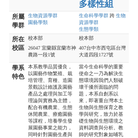
多樣性組
生物資源
學群
生命科學
學群
跨
生物
所屬
園藝
學類
資源
學群
學群
生態
學類
校本部
校本部
所在
校區
26047 宜蘭縣宜蘭市神
407台中市西屯區台灣
農路一段1號
大道四段1727號
本系教學品質優良，
當今生命科學的重要
學系
以園藝作物繁殖、栽
使命之一乃為解決生
特色
培管理、育種、造園
態環境因我們人類破
景觀設計維護及園藝
壞干擾所面臨的問
產品之處理與加工等
題，本系自創系以
理論與實務為主體，
來，即著重台灣本土
配合有機農業、生態
生物與生態保育之教
休閒農業、療癒園藝
學與研究，致力於基
等課程，培養學生發
礎生物與生態環境之
展園藝事業之能力，
資料調查與分析。教
同時針對園藝生產與
師的研究對象如哺乳