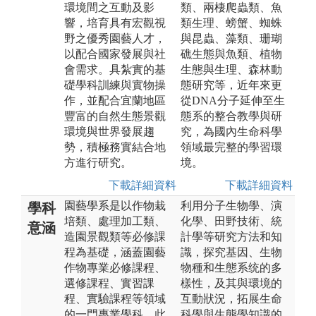
環境間之互動及影
類、兩棲爬蟲類、魚
響，培育具有宏觀視
類生理、螃蟹、蜘蛛
野之優秀園藝人才，
與昆蟲、藻類、珊瑚
以配合國家發展與社
礁生態與魚類、植物
會需求。具紮實的基
生態與生理、森林動
礎學科訓練與實物操
態研究等，近年來更
作，並配合宜蘭地區
從DNA分子延伸至生
豐富的自然生態景觀
態系的整合教學與研
環境與世界發展趨
究，為國內生命科學
勢，積極務實結合地
領域最完整的學習環
方進行研究。
境。
下載詳細資料
下載詳細資料
園藝學系是以作物栽
利用分子生物學、演
學科
培類、處理加工類、
化學、田野技術、統
意涵
造園景觀類等必修課
計學等研究方法和知
程為基礎，涵蓋園藝
識，探究基因、生物
作物專業必修課程、
物種和生態系统的多
選修課程、實習課
樣性，及其與環境的
程、實驗課程等領域
互動狀況，拓展生命
的一門專業學科，此
科學與生態學知識的