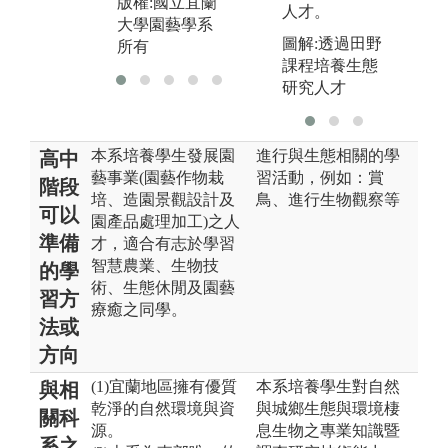
版權:國立宜蘭
人才。
大學園藝學系
圖解:透過田野
所有
課程培養生態
研究人才
本系培養學生發展園
進行與生態相關的學
高中
藝事業(園藝作物栽
習活動，例如：賞
階段
培、造園景觀設計及
鳥、進行生物觀察等
可以
園產品處理加工)之人
準備
才，適合有志於學習
智慧農業、生物技
的學
術、生態休閒及園藝
習方
療癒之同學。
法或
方向
(1)宜蘭地區擁有優質
本系培養學生對自然
與相
乾淨的自然環境與資
與城鄉生態與環境棲
關科
源。
息生物之專業知識暨
系之