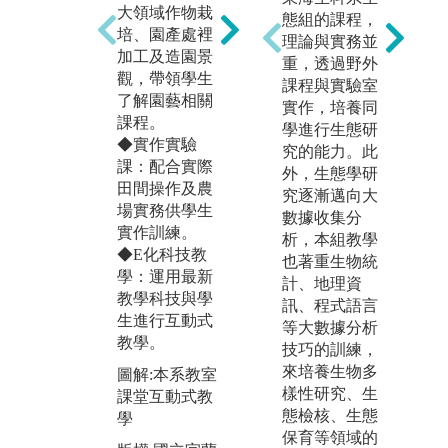
大領域作物栽
業
態組的課程，
實作訓練。
培、園產處裡
訪
理論與實務並
圖解:本校城南
加工及造園景
重，透過野外
圖
校區實習農場
觀，帶領學生
課程與實驗室
民
了解園藝相關
實作，培養同
版權:國立宜蘭
課程。
版
學進行生態研
大學所有
◆實作實驗
大
究的能力。此
課：配合實際
所
外，生態學研
田間操作及農
究逐漸邁向大
場實務供學生
數據收集分
實作訓練。
析，本組教學
◆E化科技教
也著重生物統
學：運用最新
計、地理資
教學科技與學
訊、程式語言
生進行互動式
等大數據分析
教學。
技巧的訓練，
來培養生物多
圖解:本系教室
樣性研究、生
課堂互動式教
態檢核、生態
學
保育等領域的