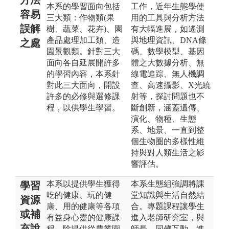
本系的學習面向包括
工作，近年生態學使
容易
三大類：作物類(果
用的工具與分析方法
誤解
樹、蔬菜、花卉)、園
有大幅進展，如遙測
產品處理加工類、造
與地理資訊、DNA條
之處
園景觀類。針對三大
碼、數學模型、基因
面向各自延展開許多
體之大數據分析、無
的學習內容，本系針
線電追踪、無人機調
對此三大面向，開設
查、高速攝影、X光繞
許多的必修與選修課
射等，探討問題也不
程，以供學生學習。
斷創新，涵蓋遺傳、
演化、物種、生態
系、地景、一直到整
個生物圈的多樣性維
持與對人類生活之影
響評估。
本系以提供學生獲得
本系生態組強調將課
學習
吃的健康、玩的健
堂知識與生活自然結
資源
康、用的健康等各項
合。專題課程讓學生
或補
有益身心靈的健康課
進入老師研究室，與
充說
程。除提供從農業園
師長、同儕互動，進