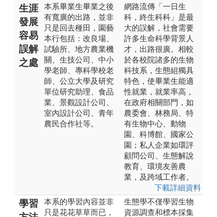
本系畢業生畢業之後
網路流傳「一日生
生涯
有寬廣的出路，並非
科，終生科科」是最
發展
只是回去種田，園藝
大的誤解，社會需要
容易
本行包括：改良場、
許多生命科學背景人
誤解
試驗所、地方農業機
才，出路很廣。相較
關、生技公司、中小
於各校院諸多的生物
之處
學老師、專科學校老
科技系，生態組獨具
師、公立大學及研究
特色，使畢業生能適
單位研究助理、食品
性就業，就業率高，
業、景觀設計公司、
在政府相關部門，如
室內設計公司、青年
農委會、林務局、特
農民合作社等。
有生物中心、動物
園、科博館、國家公
園；私人企業如環評
顧問公司、生態解說
教育、環境友善農
業，及跨域工作者。
下載詳細資料
本系的學習內容並非
生態學不僅學習生物
學習
只是花花草草而已，
資源調查和標本採集
方法