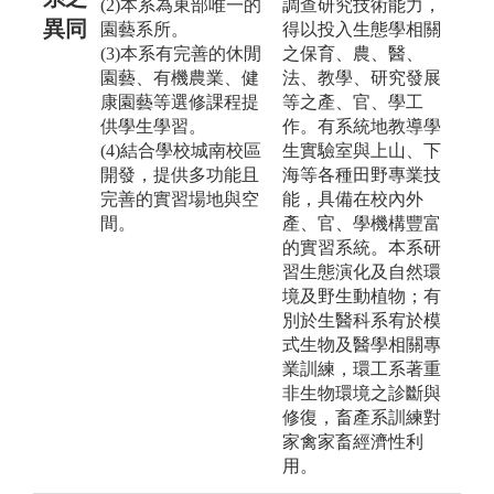
(2)本系為東部唯一的
調查研究技術能力，
異同
園藝系所。
得以投入生態學相關
(3)本系有完善的休閒
之保育、農、醫、
園藝、有機農業、健
法、教學、研究發展
康園藝等選修課程提
等之產、官、學工
供學生學習。
作。有系統地教導學
(4)結合學校城南校區
生實驗室與上山、下
開發，提供多功能且
海等各種田野專業技
完善的實習場地與空
能，具備在校內外
間。
產、官、學機構豐富
的實習系統。本系研
習生態演化及自然環
境及野生動植物；有
別於生醫科系宥於模
式生物及醫學相關專
業訓練，環工系著重
非生物環境之診斷與
修復，畜產系訓練對
家禽家畜經濟性利
用。