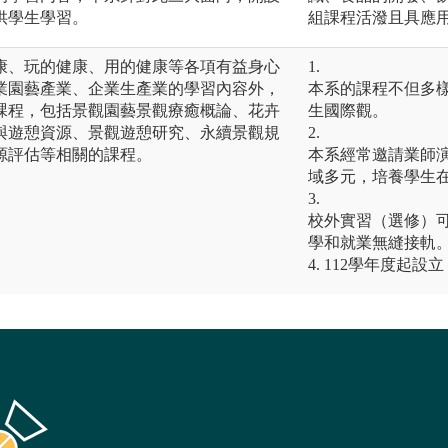
供學生學習。
組課程活潑且具應
康、玩的健康、用的健康等各項有益身心
1.
業園藝產業、企業生產業的學習內容外，
本系的課程不但多
課程，包括景觀園藝景觀療癒概論、花卉
生國際觀。
與遊憩資源、景觀遊憩研究、永續景觀規
2.
源評估等相關的課程。
本系經常邀請業師
域多元，培養學生
3.
校外實習（選修）
學和就業無縫接軌
4. 112學年度