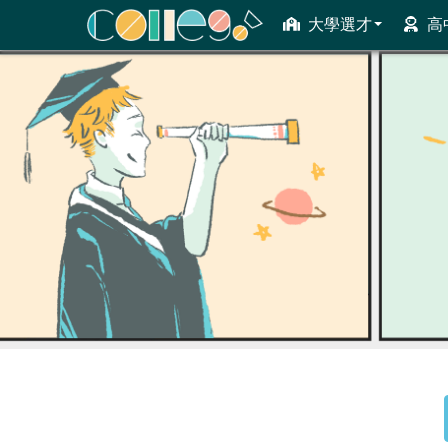
大學選才
高
ColleGo! 大學選才與高中育才輔助系統