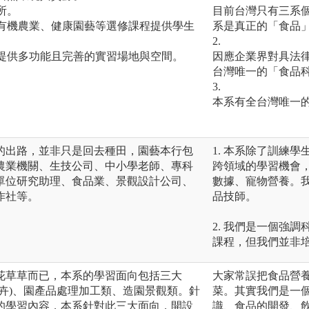
所。
目前台灣只有三系
、有機農業、健康園藝等選修課程提供學生
系是真正的「食品
2.
，提供多功能且完善的實習場地與空間。
因應企業界對具法律
台灣唯一的「食品
3.
本系有全台灣唯一
的出路，並非只是回去種田，園藝本行包
1. 本系除了訓練
農業機關、生技公司、中小學老師、專科
跨領域的學習機會，
單位研究助理、食品業、景觀設計公司、
數據、寵物營養。
作社等。
品技師。
2. 我們是一個強
課程，但我們並非
花草草而已，本系的學習面向包括三大
大家常誤把食品營
卉)、園產品處理加工類、造園景觀類。針
菜。其實我們是一
的學習內容，本系針對此三大面向，開設
識、食品的開發、