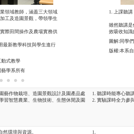
業領域教師，涵蓋三大領域
農場實務操作：本
1. 上課聽講
加工及造園景觀，帶領學生
學生實作訓練。
雖然聽講是
圖解:本校城南校區
實際田間操作及農場實務供
效吸收知識
版權:國立宜蘭大學
圖解:同學
用最新教學科技與學生進行
版權:本系
互動式教學
園藝學系所有
(園藝作物栽培、造園景觀設計及園產品處
1. 聽課時能專心
於學習智慧農業、生物技術、生態休閒及園
2. 實驗課時全力參
的自然環境與資源。
1.