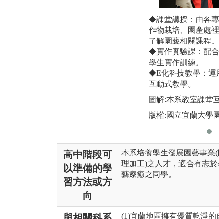
◆課堂講授：由各專
作物栽培、園產處裡
了解園藝相關課程。
◆實作實驗課：配合
學生實作訓練。
◆E化科技教學：運
互動式教學。
圖解:本系教室課堂
版權:國立宜蘭大學
本系培養學生發展園藝事業
高中階段可
理加工)之人才，適合有志
以準備的學
藝療癒之同學。
習方法或方
向
(1)宜蘭地區擁有優質乾淨
與相關科系