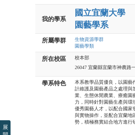
國立宜蘭大學
我的學系
園藝學系
生物資源
學群
所屬學群
園藝
學類
校本部
所在校區
26047 宜蘭縣宜蘭市神農路
本系教學品質優良，以園藝
學系特色
計維護及園藝產品之處理與
業、生態休閒農業、療癒園
力，同時針對園藝生產與環
優秀園藝人才，以配合國家
與實物操作，並配合宜蘭地
勢，積極務實結合地方進行
展
開