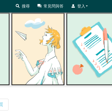
搜尋
常見問與答
登入
質