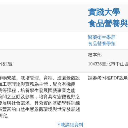
實踐大學
食品營養與
醫藥衛生
學群
食品營養
學類
校本部
一段1號
104336臺北市中山
作物繁殖、栽培管理、育種、造園景觀設
請參考附檔PDF說
加工等理論與實務為主體，配合有機農
藝等課程，培養學生發展園藝事業之能
境間之互動及影響，培育具有宏觀視野之
發展與社會需求。具紮實的基礎學科訓練
區豐富的自然生態景觀環境與世界發展趨
研究。
下載詳細資料