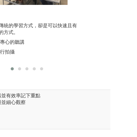
系擁有優質的實習農場，提供
校外參訪：本系師
2. 實驗
民間企業進行校外
傳統的學習方式，卻是可以快速且有
因為我們
實習農場
圖解:師生與農民
的方式。
課非常重
所有
版權:國立宜蘭大
而精進自
們專心的聽講
圖解:團體
自行拍攝
版權:本系
聽講並有效率記下重點
與並細心觀察