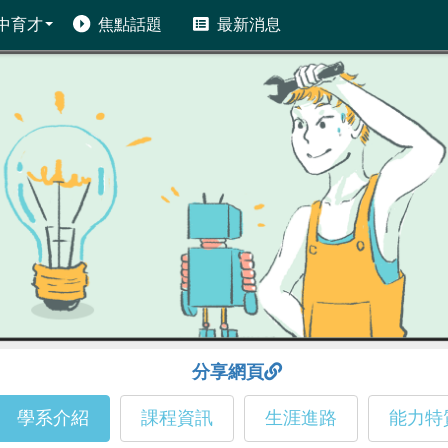
中育才
焦點話題
最新消息
分享網頁
學系介紹
課程資訊
生涯進路
能力特