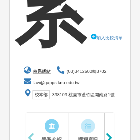
系
加入比較清單
校系網站
(03)3412500轉3702
law@gapps.knu.edu.tw
校本部
338103 桃園市蘆竹區開南路1號
學系介紹
課程資訊
生涯進路