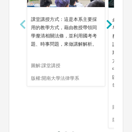
課堂講授方式：這是本系主要採
必修的實
用的教學方式，藉由教授帶領同
早日接觸
學釐清相關法條，並利用國考考
務的操作
題、時事問題，來做講解解析。
課，讓學
期、寒假
方法院、
圖解:課堂講授
中心，法
區各律師
版權:開南大學法律學系
等實習，
圖解:實
版權:開