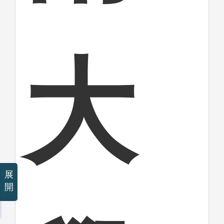
大
展
開