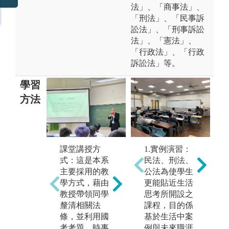
法」、「商事法」、
「刑法」、「民事訴
訟法」、「刑事訴訟
法」、「憲法」、
「行政法」、「行政
訴訟法」等。
學習
方法
1.實例演習：
清
課堂講授方
必修的實習課
民法、刑法、
辨
式：這是本系
程：為讓學生
公法為使學生
會
主要採用的教
能夠早日接觸
更能貼近生活
律
學方式，藉由
職場，並熟悉
思考所開設之
學
教授帶領同學
理論與實務的
課程，目的係
討
釐清相關法
操作。本設有
基於生活中案
訓
條，並利用國
必修之實習
例與未來職涯
考
考考題、時事
課，讓學生在