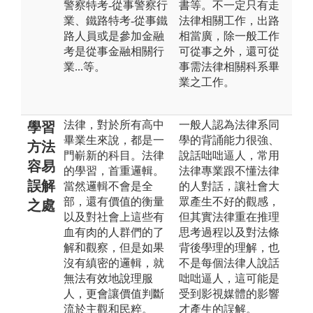
警察特考-從事警察行
書等。不一定只有走
業、鐵路特考-從事鐵
法律相關工作，出路
路人員或是參加金融
相當廣，除一般工作
考是從事金融相關行
可從事之外，還可從
業...等。
事需法律相關科系畢
業之工作。
法律，對於所有高中
一般人認為法律系同
學習
畢業生來說，都是一
學的背誦能力很強、
方法
門嶄新的科目。法律
說話咄咄逼人，常用
容易
的學習，首重邏輯。
法律專業跟不懂法律
誤解
當然邏輯不會是全
的人對話，讓社會大
部，還有價值的衡量
眾產生不好的觀感，
之處
以及對社會上這些有
但其實法律重在推理
血有肉的人群們的了
思考過程以及對法條
解和觀察，但是如果
背後學理的理解，也
沒有縝密的邏輯，就
不是每個法律人說話
無法有效地說理服
咄咄逼人，這可能是
人，更會讓價值判斷
受到影視媒體的影響
流於主觀和民粹。
才產生的誤解。