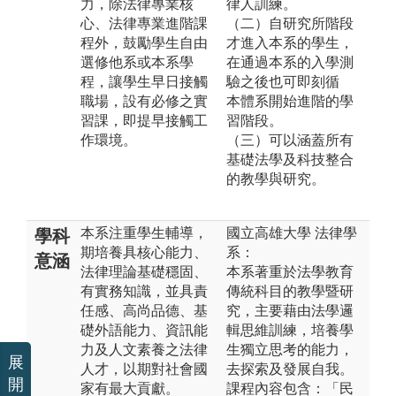
力，除法律專業核
律人訓練。
心、法律專業進階課
（二）自研究所階段
程外，鼓勵學生自由
才進入本系的學生，
選修他系或本系學
在通過本系的入學測
程，讓學生早日接觸
驗之後也可即刻循
職場，設有必修之實
本體系開始進階的學
習課，即提早接觸工
習階段。
作環境。
（三）可以涵蓋所有
基礎法學及科技整合
的教學與研究。
本系注重學生輔導，
國立高雄大學 法律學
學科
期培養具核心能力、
系：
意涵
法律理論基礎穩固、
本系著重於法學教育
有實務知識，並具責
傳統科目的教學暨研
任感、高尚品德、基
究，主要藉由法學邏
礎外語能力、資訊能
輯思維訓練，培養學
力及人文素養之法律
生獨立思考的能力，
展
人才，以期對社會國
去探索及發展自我。
開
家有最大貢獻。
課程內容包含：「民