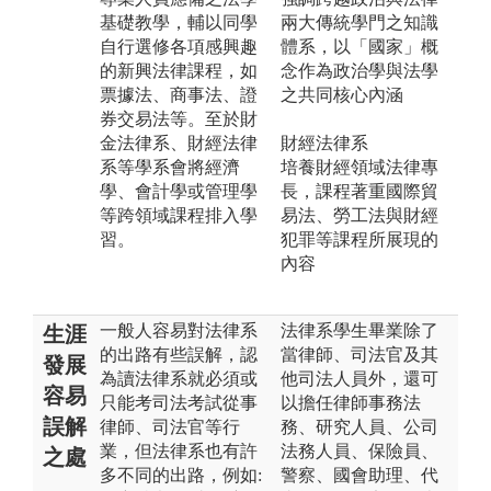
基礎教學，輔以同學
兩大傳統學門之知識
自行選修各項感興趣
體系，以「國家」概
的新興法律課程，如
念作為政治學與法學
票據法、商事法、證
之共同核心內涵
券交易法等。至於財
金法律系、財經法律
財經法律系
系等學系會將經濟
培養財經領域法律專
學、會計學或管理學
長，課程著重國際貿
等跨領域課程排入學
易法、勞工法與財經
習。
犯罪等課程所展現的
內容
一般人容易對法律系
法律系學生畢業除了
生涯
的出路有些誤解，認
當律師、司法官及其
發展
為讀法律系就必須或
他司法人員外，還可
容易
只能考司法考試從事
以擔任律師事務法
誤解
律師、司法官等行
務、研究人員、公司
業，但法律系也有許
法務人員、保險員、
之處
多不同的出路，例如:
警察、國會助理、代