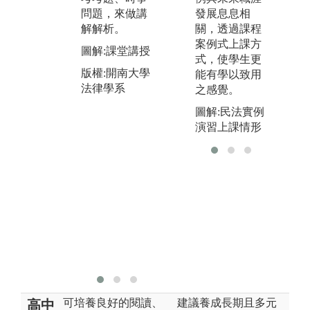
發展息息相
問題，來做講
三年級上、下
圖
關，透過課程
解解析。
學期、寒假及
版
案例式上課方
暑假時，進入
圖解:課堂講授
法
式，使學生更
桃園地方法
版權:開南大學
能有學以致用
院、桃園市政
法律學系
之感覺。
府消費者服務
中心，法律扶
圖解:民法實例
助基金會及桃
演習上課情形
園地區各律師
事務所，地政
士事務所等實
習，即提早接
觸工作環境。
圖解:實習課程
版權:開南大學
法律學系
可培養良好的閱讀、
建議養成長期且多元
高中