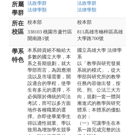
法政
學群
法政
學群
所屬
法律
學類
法律
學類
學群
校本部
校本部
所在
校區
338103 桃園市蘆竹區
811高雄市楠梓區高雄
開南路1號
大學路700號
本系師資絕不輸給大
國立高雄大學 法律學
學系
多數的國立大學，本
系
特色
系之長期規劃，就大
以「教學與研究發展
學部而言，為因應潮
系統的模式」，從大
流以及市場需要，開
學部與研究所的教學
設適合的學程，使學
任務內容做出發，按
生有多元的選擇，不
民、刑、公法三大方
必侷限於傳統的司法
向，規劃一套一體與
考試，而可以多方面
漸進式的教學與研究
地作各種職業的選
體系；本體系的優點
擇。亦即使畢業學生
在於：
得以適性就業、學以
（一）可讓學生在本
致用為增加學生競爭
系一路完成完整的法