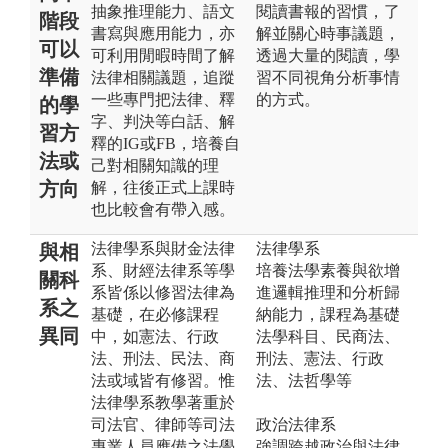
抽象推理能力、語文
閱讀書報的習慣，了
階段
書寫與應用能力，亦
解並關心時事議題，
可以
可利用閒暇時間了解
透過大量的閱讀，學
準備
法律相關議題，追蹤
習不同視角分析事情
一些專門把法律、釋
的方式。
的學
字、判決等白話、解
習方
釋的IG或FB，培養自
法或
己對相關知識的理
方向
解，往後正式上課時
也比較會有帶入感。
法律學系與財金法律
法律學系
與相
系、財經法律系等學
培養法學素養與欲增
關科
系皆係以修習法律為
進邏輯推理和分析歸
系之
基礎，在必修課程
納能力，課程為基礎
異同
中，如憲法、行政
法學科目、民商法、
法、刑法、民法、商
刑法、憲法、行政
法或域皆有修習。惟
法、法哲學等
法律學系教學著重於
司法官、律師等司法
政治法律系
專業人員應備之法學
強調跨越政治與法律