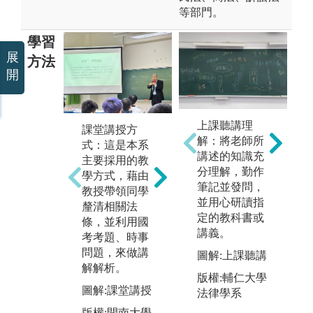
等部門。
學習
展
方法
開
上課聽講理
清
課堂講授方
必修的實習課
解：將老師所
辨
式：這是本系
程：為讓學生
講述的知識充
會
主要採用的教
能夠早日接觸
分理解，勤作
律
學方式，藉由
職場，並熟悉
筆記並發問，
學
教授帶領同學
理論與實務的
並用心研讀指
討
釐清相關法
操作。本設有
定的教科書或
訓
條，並利用國
必修之實習
講義。
考
考考題、時事
課，讓學生在
問題，來做講
三年級上、下
圖解:上課聽講
圖
解解析。
學期、寒假及
版權:輔仁大學
版
暑假時，進入
圖解:課堂講授
法律學系
法
桃園地方法
版權:開南大學