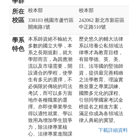
學群
校本部
校本部
所在
校區
338103 桃園市蘆竹區
242062 新北市新莊區
開南路1號
中正路510號
本系師資絕不輸給大
歷史悠久的輔大法律
學系
多數的國立大學，本
系以培養公私領域法
特色
系之長期規劃，就大
律專才為教育目標，
學部而言，為因應潮
有留學德、英、美、
流以及市場需要，開
日、法等國的堅強師
設適合的學程，使學
資，提供最完善精緻
生有多元的選擇，不
之法學教育、理論實
必侷限於傳統的司法
務並重之專業訓練、
考試，而可以多方面
國際多元化的課程、
地作各種職業的選
引領同學國家考試金
擇。亦即使畢業學生
榜提名之精進方案，
得以適性就業、學以
滿足你成為各領域法
致用為增加學生競爭
律人典範的冀望。
力，除法律專業核
下載詳細資料
心、法律專業進階課