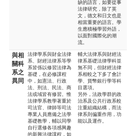
缺的語言，如要從事
法律研究，除了英
文，德文和日文也是
相當重要的語言。學
生應積極學習外語，
以面對國際化的潮
流。
法律學系與財金法律
輔大法律系與財經法
與相
系、財經法律系等學
律系基礎法律學科並
關科
系皆係以修習法律為
無不同，但財經法律
系之
基礎，在必修課程
系相較之下多了會計
異同
中，如憲法、行政
學、貨幣銀行學等科
法、刑法、民法、商
目選項。
法或域皆有修習。惟
另外，法政學群的政
法律學系教學著重於
治系及公共行政系較
司法官、律師等司法
注重組織結構，而法
專業人員應備之法學
律系則偏重作用，功
基礎教學，輔以同學
能以及運作。
自行選修各項感興趣
的新興法律課程，如