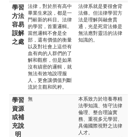
法律，對於所有高中
法律系就是要很會背
學習
畢業生來說，都是一
法條。但法律學習方
方法
門嶄新的科目。法律
法是理解與融會貫
容易
的學習，首重邏輯。
通，光是死背法條是
誤解
當然邏輯不會是全
無法應對靈活的法律
部，還有價值的衡量
知識的。
之處
以及對社會上這些有
血有肉的人群們的了
解和觀察，但是如果
沒有縝密的邏輯，就
無法有效地說理服
人，更會讓價值判斷
流於主觀和民粹。
無
本系致力於培養專精
學習
法學知識、恪守法律
資源
倫理、整合理論實
或補
務、重視多元學習、
充說
具備國際視野之法律
人才。
明