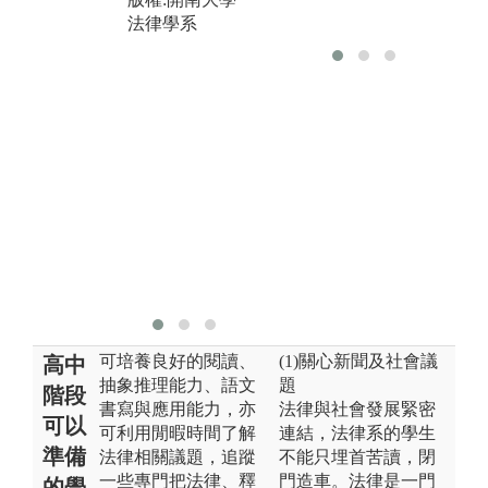
院、桃園市政
法律學系
府消費者服務
中心，法律扶
助基金會及桃
園地區各律師
事務所，地政
士事務所等實
習，即提早接
觸工作環境。
圖解:實習課程
版權:開南大學
法律學系
可培養良好的閱讀、
(1)關心新聞及社會議
高中
抽象推理能力、語文
題
階段
書寫與應用能力，亦
法律與社會發展緊密
可以
可利用閒暇時間了解
連結，法律系的學生
準備
法律相關議題，追蹤
不能只埋首苦讀，閉
一些專門把法律、釋
門造車。法律是一門
的學