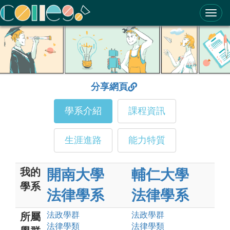
ColleGo! 大學選才與高中育才輔助系統
分享網頁
學系介紹
課程資訊
生涯進路
能力特質
我的
開南大學
輔仁大學
學系
法律學系
法律學系
法政
學群
法政
學群
所屬
法律
學類
法律
學類