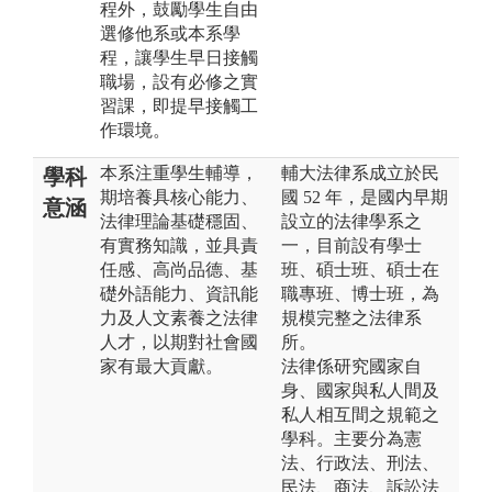
程外，鼓勵學生自由
選修他系或本系學
程，讓學生早日接觸
職場，設有必修之實
習課，即提早接觸工
作環境。
本系注重學生輔導，
輔大法律系成立於民
學科
期培養具核心能力、
國 52 年，是國内早期
意涵
法律理論基礎穩固、
設立的法律學系之
有實務知識，並具責
一，目前設有學士
任感、高尚品德、基
班、碩士班、碩士在
礎外語能力、資訊能
職專班、博士班，為
力及人文素養之法律
規模完整之法律系
人才，以期對社會國
所。
家有最大貢獻。
法律係研究國家自
身、國家與私人間及
私人相互間之規範之
學科。主要分為憲
法、行政法、刑法、
民法、商法、訴訟法