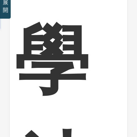
展
開
學