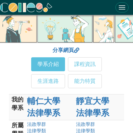
ColleGo! 大學選才與高中育才輔助系統
分享網頁
學系介紹
課程資訊
生涯進路
能力特質
我的
輔仁大學
靜宜大學
學系
法律學系
法律學系
法政
學群
法政
學群
所屬
法律
學類
法律
學類