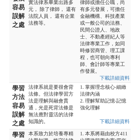
實法律系畢業出路多
律師或擔任公職，尚
容易
元， 除了律師， 還有
有多元發展，可擔任
誤解
法院人員， 還有企業
金融機構、科技產業
法務等。
或一般公司的法務、
之處
民間公證人、地政
士、不動產經紀人等
法律專業工作，如同
時修習商管、理工課
程，也可朝向專利
師、會計師等專業工
作發展。
下載詳細資料
法律系就是要很會背
1. 掌握理念核心‧細緻
學習
法條。但法律學習方
法律內涵
方法
法是理解與融會貫
2. 理解幫助記憶‧記憶
容易
通，光是死背法條是
強化理解
誤解
無法應對靈活的法律
知識的。
下載詳細資料
之處
本系致力於培養專精
1. 本系將藉由校方411
學習