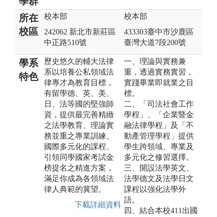
學群
校本部
校本部
所在
校區
242062 新北市新莊區
433303臺中市沙鹿區
中正路510號
臺灣大道7段200號
歷史悠久的輔大法律
一、理論與實務兼
學系
系以培養公私領域法
重，透過實務實習，
特色
律專才為教育目標，
實踐畢業即就業之目
有留學德、英、美、
標。
日、法等國的堅強師
二、「司法社會工作
資，提供最完善精緻
學程」、「企業暨金
之法學教育、理論實
融法律學程」及「不
務並重之專業訓練、
動產管理學程」提供
國際多元化的課程、
學生跨領域、專業及
引領同學國家考試金
多元化之修習選擇。
榜提名之精進方案，
三、開設法學英文、
滿足你成為各領域法
法學德文及法學日文
律人典範的冀望。
課程以強化法學外
語。
下載詳細資料
四、結合本校411出國