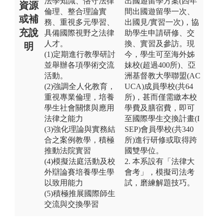
法學知識、恪守法律
出國遊留學方案(四年
資源
倫理、整合理論實
間出國遊留學一次、
或補
務、重視多元學習、
出國見/實習一次)，協
充說
具備國際視野之法律
助學生申請研修、交
人才。
換、實習及參訪。現
明
(1)定期進行教學研討
今，學生可至海外姊
並舉辦各項學術交流
妹校(超過400所)、亞
活動。
洲基督教大學聯盟(AC
(2)強調全人化教育，
UCA)成員學校(共64
重視專業倫理，培養
所)，甚而僅需繳本校
學生社會關懷與應用
學費及膳宿費，即可
法律之能力
至國際學生交換計畫(I
(3)強化理論與實務結
SEP)會員學校(共340
合之案例教學，積極
所)進行研修或取得跨
推動法院實習
國雙學位。
(4)模擬法庭活動及校
2. 本系設有「法律大
外辯論賽培養學生學
會考」，模擬司法考
以致用能力
試，磨練解題技巧。
(5)積極推展國際師生
交流與交換學習