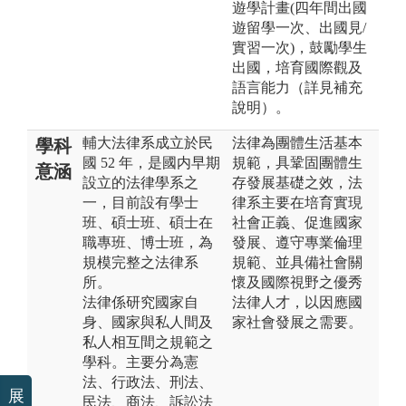
遊學計畫(四年間出國
遊留學一次、出國見/
實習一次)，鼓勵學生
出國，培育國際觀及
語言能力（詳見補充
說明）。
輔大法律系成立於民
法律為團體生活基本
學科
國 52 年，是國内早期
規範，具鞏固團體生
意涵
設立的法律學系之
存發展基礎之效，法
一，目前設有學士
律系主要在培育實現
班、碩士班、碩士在
社會正義、促進國家
職專班、博士班，為
發展、遵守專業倫理
規模完整之法律系
規範、並具備社會關
所。
懷及國際視野之優秀
法律係研究國家自
法律人才，以因應國
身、國家與私人間及
家社會發展之需要。
私人相互間之規範之
學科。主要分為憲
法、行政法、刑法、
展
民法、商法、訴訟法