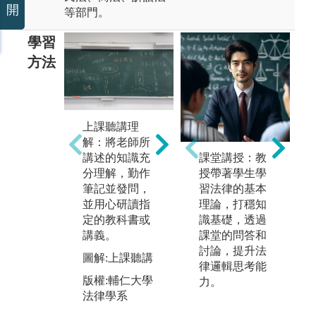
開
等部門。
學習
方法
上課聽講理
案例分析研
解：將老師所
究：將具體生
講述的知識充
課堂講授：教
活事實，適用
分理解，勤作
授帶著學生學
於法律條文，
筆記並發問，
習法律的基本
自
觀察該事實是
並用心研讀指
理論，打穩知
持
否與法條的構
定的教科書或
識基礎，透過
法
成要件相符。
講義。
課堂的問答和
讀
圖解:案例分析
討論，提升法
尋
圖解:上課聽講
律邏輯思考能
立
版權:輔仁大學
版權:輔仁大學
力。
法律學系
圖
法律學系
版