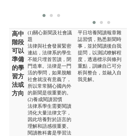
法
(1)關心新聞及社會議
平日培養閱讀報章雜
高中
題
誌習慣，熟悉新聞時
階段
法律與社會發展緊密
事，並於閱讀後自我
可以
連結，法律系的學生
提問，以測試瞭解程
準備
不能只埋首苦讀，閉
度，透過標示與條列
門造車。法律是一門
重點，訓練自己可分
的學
活的學問，如果脫離
析與整合，並融入自
習方
社會就沒有意義了，
我見解。
法或
所以常常關心國內外
方向
的新聞是很重要的。
(2)養成閱讀習慣
法律系學生需要閱讀
消化大量法律文字，
因此培養對於語言的
理解和語感很重要。
閱讀教科書是學習法