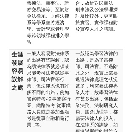
票據法、商事法、證
合，故針對民商法、
券交易法等。至於財
刑事法及公法學理探
金法律系、財經法律
討及比較外，更著眼
系等學系會將經濟
於實習、實作課程對
學、會計學或管理學
於實務人才之培訓。
等跨領域課程排入學
習。
一般人容易對法律系
一般認為學習法律的
生涯
的出路有些誤解，認
出路，是為了當律
發展
為讀法律系就必須或
師、司法官。不過除
容易
只能考司法考試從事
此之外，現實上需要
誤解
律師、司法官等行
透過法律處理之狀況
業，但法律系也有許
甚多，均需要法律專
之處
多不同的出路，例如:
業人才，故學習法律
警察特考-從事警察行
有甚多出路，包括企
業、鐵路特考-從事鐵
業法務、法制研究人
路人員或是參加金融
員、國會助理等，都
考是從事金融相關行
需要法律人的投入。
業...等。
在法律系的訓練，如
何透過邏輯的思維方