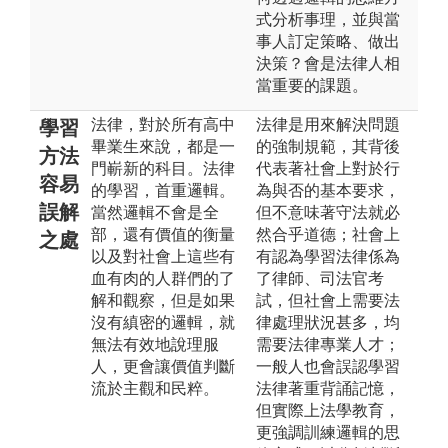
式分析事理，並與當
事人訂定策略、做出
決策？會是法律人相
當重要的課題。
法律，對於所有高中
法律是用來解決問題
學習
畢業生來說，都是一
的強制規範，其背後
方法
門嶄新的科目。法律
代表著社會上對於行
容易
的學習，首重邏輯。
為與否的基本要求，
誤解
當然邏輯不會是全
但不意味著守法就必
部，還有價值的衡量
然合乎道德；社會上
之處
以及對社會上這些有
有認為學習法律係為
血有肉的人群們的了
了律師、司法官考
解和觀察，但是如果
試，但社會上需要法
沒有縝密的邏輯，就
律處理狀況甚多，均
無法有效地說理服
需要法律專業人才；
人，更會讓價值判斷
一般人也會誤認學習
流於主觀和民粹。
法律著重背誦記憶，
但實際上法學教育，
更強調訓練邏輯的思