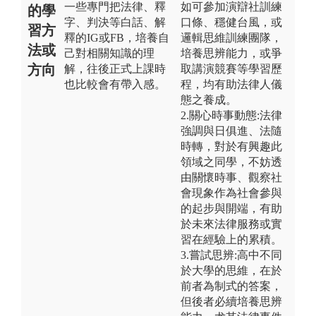
一些專門把法律、釋
如可參加演辯社訓練
的學
字、判決等白話、解
口條、穩健台風，或
習方
釋的IG或FB，培養自
邏輯思維訓練團隊，
法或
己對相關知識的理
培養思辨能力，或爭
方向
解，往後正式上課時
取講演競賽等學習歷
也比較會有帶入感。
程，均有助法律人儀
態之養成。
2.關心時事動態:法律
強調與日俱進、法隨
時轉，對於有興趣此
領域之同學，不妨透
由關懷時事、觀察社
會現象作為社會參與
的起步與開端，有助
於未來法律服務或實
習在經驗上的累積。
3.嘗試思辨:高中不同
於大學的思維，在於
前者為制式的答案，
但後者必續培養思辨