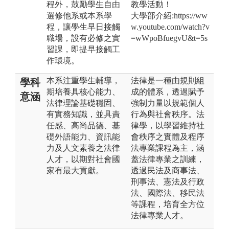
程外，鼓勵學生自由
教學活動！
選修他系或本系學
大學部介紹:https://ww
程，讓學生早日接觸
w.youtube.com/watch?v
職場，設有必修之實
=wWpoBfuegvU&t=5s
習課，即提早接觸工
作環境。
本系注重學生輔導，
法律是一種由規則組
學科
期培養具核心能力、
成的體系，透過賦予
意涵
法律理論基礎穩固、
強制力量以規範個人
有實務知識，並具責
行為與社會秩序。法
任感、高尚品德、基
律學，以學習維持社
礎外語能力、資訊能
會秩序之實體及程序
力及人文素養之法律
法專業課程為主，涵
人才，以期對社會國
蓋法律專業之訓練，
家有最大貢獻。
透過民法及商事法、
刑事法、憲法及行政
法、國際法、移民法
等課程，培育全方位
法律專業人才。