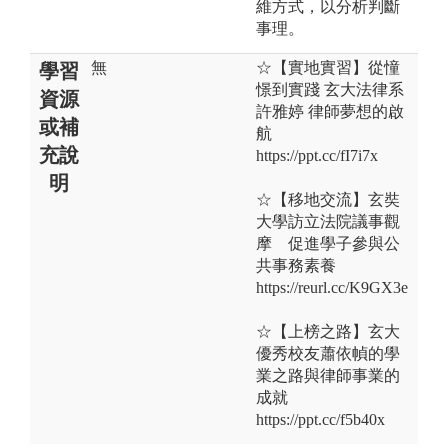
維方式，以分析判斷
事理。
無
☆【實地實習】從憧
學習
憬到實踐 玄大法律系
資源
許雅婷 律師夢想的啟
或補
航
充說
https://ppt.cc/fI7i7x
明
☆【移地交流】玄奘
大學訪立法院議事觀
摩 促進學子參與公
共事務素養
https://reurl.cc/K9GX3e
☆【上榜之路】玄大
優秀校友蕭依幀的學
業之路與律師事業的
成就
https://ppt.cc/f5b40x