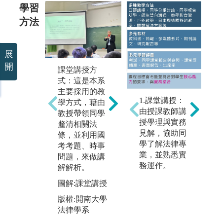
學習
方法
展
開
清
課堂講授方
必修的實習課
辨
式：這是本系
程：為讓學生
會
主要採用的教
能夠早日接觸
1.課堂講授：
律
學方式，藉由
職場，並熟悉
由授課教師講
學
教授帶領同學
理論與實務的
授學理與實務
討
釐清相關法
操作。本設有
見解，協助同
訓
條，並利用國
必修之實習
學了解法律專
考
考考題、時事
課，讓學生在
業，並熟悉實
問題，來做講
三年級上、下
圖
務運作。
解解析。
學期、寒假及
版
暑假時，進入
圖解:課堂講授
法
桃園地方法
版權:開南大學
院、桃園市政
法律學系
府消費者服務