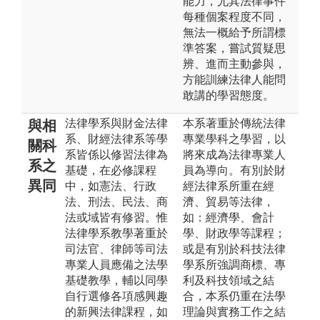
能力，尤其法律事件
每種個案程度不同，
無法一概給予所謂標
準答案，嘗試質疑思
辨、進而主動參與，
方能訓練法律人能問
敢講的學習態度。
法律學系與財金法律
本系著重於傳統法律
與相
系、財經法律系等學
專業學科之學習，以
關科
系皆係以修習法律為
將來成為法律專業人
系之
基礎，在必修課程
員為導向。有別於財
異同
中，如憲法、行政
經法律系所重在經
法、刑法、民法、商
濟、貿易等法律，
法或域皆有修習。惟
如：經濟學、會計
法律學系教學著重於
學、財政學等課程；
司法官、律師等司法
或是有別於科技法律
專業人員應備之法學
學系所強調商標、專
基礎教學，輔以同學
利及科技領域之結
自行選修各項感興趣
合，本系仍重在法學
的新興法律課程，如
理論與實務工作之結