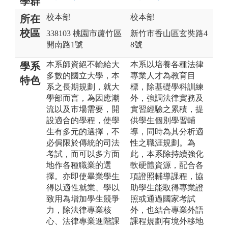
學群
校本部
校本部
所在
校區
338103 桃園市蘆竹區
新竹市香山區玄奘路4
開南路1號
8號
本系師資絕不輸給大
本系以培養各種法律
學系
多數的國立大學，本
專業人才為教育目
特色
系之長期規劃，就大
標，除基礎學科訓練
學部而言，為因應潮
外，強調法律實務及
流以及市場需要，開
實習經驗之累積，提
設適合的學程，使學
供學生個別學習輔
生有多元的選擇，不
導，同時為其分析適
必侷限於傳統的司法
性之職涯規劃。為
考試，而可以多方面
此，本系除持續強化
地作各種職業的選
軟硬體資源，配合各
擇。亦即使畢業學生
項證照輔導課程，協
得以適性就業、學以
助學生能取得專業證
致用為增加學生競爭
照或通過國家考試
力，除法律專業核
外，也結合專業外語
心、法律專業進階課
課程規劃有境外移地