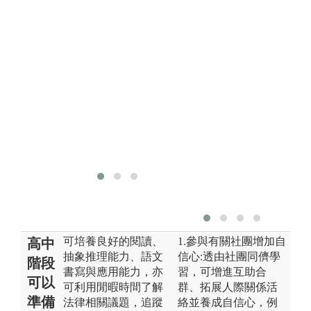
中心，法律扶
助基金會及桃
園地區各律師
事務所，地政
士事務所等實
習，即提早接
觸工作環境。
圖解:實習課程
版權:開南大學
法律學系
可培養良好的閱讀、
1.參與有關社團增加自
高中
抽象推理能力、語文
信心:透由社團同儕學
階段
書寫與應用能力，亦
習，可增進互助合
可以
可利用閒暇時間了解
群、拓展人際關係活
準備
法律相關議題，追蹤
絡並養成自信心，例