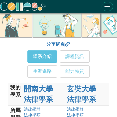
ColleGo! 大學選才與高中育才輔助系統
分享網頁
學系介紹
課程資訊
生涯進路
能力特質
我的
開南大學
玄奘大學
學系
法律學系
法律學系
法政
學群
法政
學群
所屬
法律
學類
法律
學類