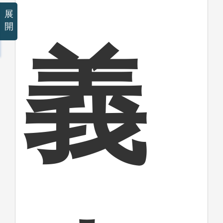
展
開
義