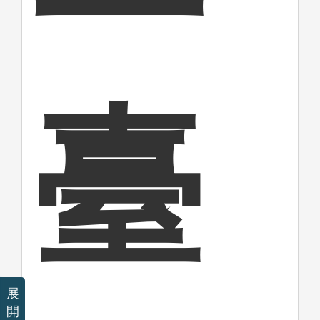
臺
展
開