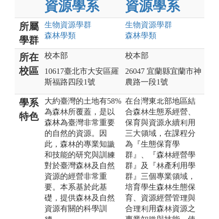
資源學系
資源學系
生物資源
學群
生物資源
學群
所屬
森林
學類
森林
學類
學群
校本部
校本部
所在
校區
10617臺北市大安區羅
26047 宜蘭縣宜蘭市神
斯福路四段1號
農路一段1號
大約臺灣的土地有58%
在台灣東北部地區結
學系
為森林所覆蓋，是以
合森林生態系經營、
特色
森林為臺灣非常重要
保育與資源永續利用
的自然的資源。因
三大領域，在課程分
此，森林的專業知識
為『生態保育學
和技能的研究與訓練
群』、『森林經營學
對於臺灣森林及自然
群』及『林產利用學
資源的經營非常重
群』三個專業領域，
要。本系基於此基
培育學生森林生態保
礎，提供森林及自然
育、資源經營管理與
資源有關的科學訓
合理利用森林資源之