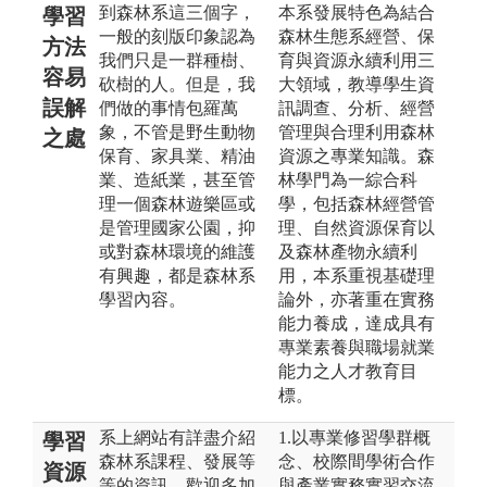
到森林系這三個字，
本系發展特色為結合
學習
一般的刻版印象認為
森林生態系經營、保
方法
我們只是一群種樹、
育與資源永續利用三
容易
砍樹的人。但是，我
大領域，教導學生資
誤解
們做的事情包羅萬
訊調查、分析、經營
象，不管是野生動物
管理與合理利用森林
之處
保育、家具業、精油
資源之專業知識。森
業、造紙業，甚至管
林學門為一綜合科
理一個森林遊樂區或
學，包括森林經營管
是管理國家公園，抑
理、自然資源保育以
或對森林環境的維護
及森林產物永續利
有興趣，都是森林系
用，本系重視基礎理
學習內容。
論外，亦著重在實務
能力養成，達成具有
專業素養與職場就業
能力之人才教育目
標。
系上網站有詳盡介紹
1.以專業修習學群概
學習
森林系課程、發展等
念、校際間學術合作
資源
等的資訊，歡迎多加
與產業實務實習交流