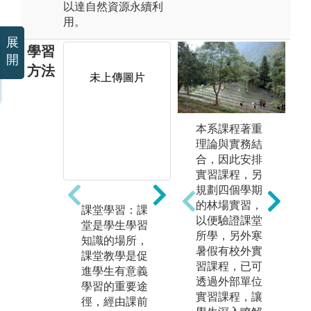
以達自然資源永續利
用。
展
學習
開
方法
未上傳圖片
未上傳圖片
本系課程著重
理論與實務結
合，因此安排
實習課程，另
規劃四個學期
的林場實習，
課堂學習：課
資料收集-報告
實
以便驗證課堂
堂是學生學習
撰寫及討論：
查
所學，另外寒
知識的場所，
任何人都有收
項
暑假有校外實
課堂教學是促
集資料的需
往
習課程，已可
進學生有意義
求，有效收集
種
透過外部單位
學習的重要途
資料，是增進
勘
實習課程，讓
徑，經由課前
自己的知識管
入