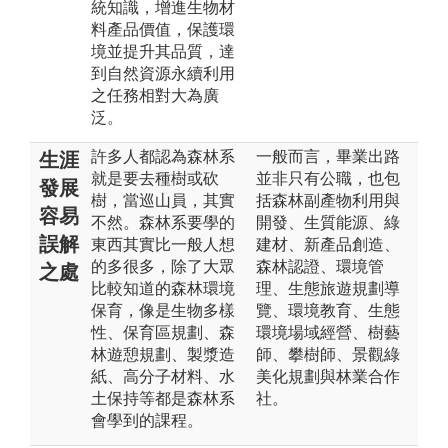
統知識，增進生物材
料產品價值，保護環
境並提升其品質，達
到自然資源永續利用
之任務相對大為廣
泛。
許多人都認為森林系
一般而言，畢業出路
生涯
就是要去種樹或砍
並非只有公職，也包
發展
樹，當巡山員，其實
括森林副產物利用與
容易
不然。森林系要學的
開發、生質能源、綠
誤解
東西其實比一般人想
建材、新產品創造、
的多很多，除了大眾
森林認證、環境管
之處
比較知道的森林環境
理、生態旅遊規劃導
保育，像是生物多樣
覽、環境教育、生態
性、保育區規劃、森
環境場域經營、樹藝
林遊憩規劃、製漿造
師、攀樹師、景觀綠
紙、高分子材料、水
美化規劃與林業合作
土保持等都是森林系
社。
會學到的課程。