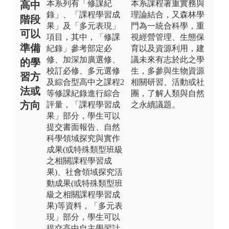
本系列有「修課紀
本系課程著重實務與
高中
錄」、「課程學習成
理論結合，又森林學
階段
果」及「多元表現」
門為一統合科學，重
可以
項目，其中，「修課
視經營管理、生態保
準備
紀錄」參考部定必
育以及資源利用，建
修、加深加廣選修、
議未來有志於此之學
的學
校訂必修、多元選修
生，多參與生物資源
習方
及綜合型高中之課程2
相關研習、活動或社
法或
等修課紀錄進行綜合
團，了解人類與自然
方向
評量，「課程學習成
之永續議題。
果」部分，學生可以
提交書面報告、自然
科學領域探究與實作
成果(或特殊類型班級
之相關課程學習成
果)、社會領域探究活
動成果(或特殊類型班
級之相關課程學習成
果)等資料，「多元表
現」部分，學生可以
提交高中自主學習計