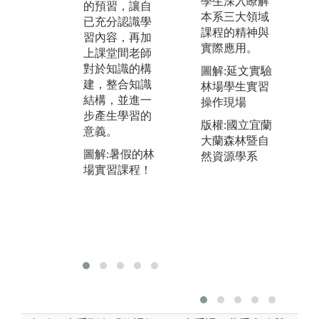
學生深入瞭解
的預習，讓自
理的重要途
環
本系三大領域
已充分認識學
徑。本系注重
生
課程的精神與
習內容，再加
學生對於資料
讓
實際應用。
上課堂間老師
的收集能力，
能
對於知識的構
學生若能有效
讀
圖解:延文實驗
建，整合知識
整合相關資
看
林場學生實習
結構，並進一
料、作目的性
要
操作現場
步產生學習的
分類整理，理
版權:國立宜蘭
意義。
解收集資料的
大蘭森林暨自
目的、資料收
圖解:暑假的林
然資源學系
集的型態，將
場實習課程！
能有效把所學
習到的知識轉
變成自己未來
學習或研究得
重要途徑。