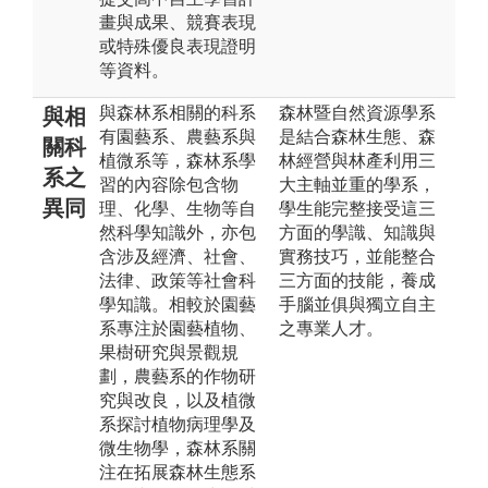
畫與成果、競賽表現
或特殊優良表現證明
等資料。
與森林系相關的科系
森林暨自然資源學系
與相
有園藝系、農藝系與
是結合森林生態、森
關科
植微系等，森林系學
林經營與林產利用三
系之
習的內容除包含物
大主軸並重的學系，
異同
理、化學、生物等自
學生能完整接受這三
然科學知識外，亦包
方面的學識、知識與
含涉及經濟、社會、
實務技巧，並能整合
法律、政策等社會科
三方面的技能，養成
學知識。相較於園藝
手腦並俱與獨立自主
系專注於園藝植物、
之專業人才。
果樹研究與景觀規
劃，農藝系的作物研
究與改良，以及植微
系探討植物病理學及
微生物學，森林系關
注在拓展森林生態系