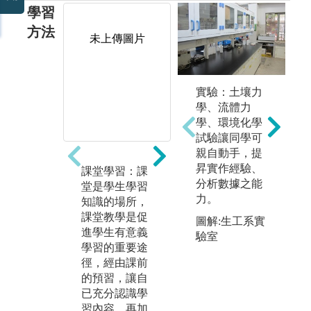
學習
方法
未上傳圖片
未上傳圖片
實驗：土壤力
學、流體力
學、環境化學
試驗讓同學可
親自動手，提
昇實作經驗、
課堂學習：課
資料收集-報告
實
分析數據之能
堂是學生學習
撰寫及討論：
查
力。
知識的場所，
任何人都有收
項
課堂教學是促
集資料的需
往
圖解:生工系實
進學生有意義
求，有效收集
種
驗室
學習的重要途
資料，是增進
勘
徑，經由課前
自己的知識管
入
的預習，讓自
理的重要途
環
已充分認識學
徑。本系注重
生
習內容，再加
學生對於資料
讓