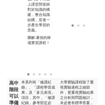
上課堂間老師
的收集能力，
能
對於知識的構
學生若能有效
讀
建，整合知識
整合相關資
看
結構，並進一
料、作目的性
要
步產生學習的
分類整理，理
意義。
解收集資料的
目的、資料收
圖解:暑假的林
集的型態，將
場實習課程！
能有效把所學
習到的知識轉
變成自己未來
學習或研究得
重要途徑。
本系列有「修課紀
大學實驗課程除了重
高中
錄」、「課程學習成
視實驗過程之細節
階段
果」及「多元表現」
外，更重視實驗結果
可以
項目，其中，「修課
之分析與問題檢討，
準備
紀錄」參考部定必
未必會有標準答案，