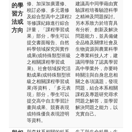
修、加深加廣選修、
建議高中同學藉由實
的學
校訂必修、多元選修
驗課程培養驗證科學
習方
及綜合型高中之課程2
之精神及問題探討。
法或
等修課紀錄進行綜合
另本系致力於培育具
方向
評量，「課程學習成
有分析、創新及解決
果」部分，學生可以
問題能力，並具備健
提交書面報告、自然
全品格及關懷社會及
科學領域探究與實作
生物資源與農業科學
成果(或特殊類型班級
之專業科技人才，建
之相關課程學習成
議同學除了認真學習
果)、社會領域探究活
高中學業外，亦要時
動成果(或特殊類型班
時關注與自身息息相
級之相關課程學習成
關之各項議題，發現
果)等資料，「多元表
問題，結合本系相關
現」部分，學生可以
課程及專題研究尋求
提交高中自主學習計
問題之解答，並學習
畫與成果、競賽表現
解決問題之能力，以
或特殊優良表現證明
充實自己。
等資料。
與森林系相關的科系
生工與生命科學：生