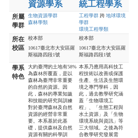
資源學系
統工程學系
生物資源
學群
工程
學群
跨
地球環境
所屬
森林
學類
學群
學群
環境工程
學類
校本部
校本部
所在
校區
10617臺北市大安區羅
10617臺北市大安區羅
斯福路四段1號
斯福路四段1號
大約臺灣的土地有58%
本系乃應用高科技工
學系
為森林所覆蓋，是以
程技術以改善或保護
特色
森林為臺灣非常重要
生產、生活及生態環
的自然的資源。因
境之專門學科，因
此，森林的專業知識
此，過去教學研究涵
和技能的研究與訓練
蓋「生物環境工
對於臺灣森林及自然
程」、「生態工程與
資源的經營非常重
水土資源」及「生物
要。本系基於此基
環境系統與資訊」等
礎，提供森林及自然
三大領域。之後為符
資源有關的科學訓
合教學研究發展需