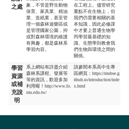
象，不管是野生動物
在工程上。儘管研究
之處
保育、家具業、精油
重點不在生物上，但
業、造紙業，甚至管
我們仍需要相關的基
理一個森林遊樂區或
本知識，因此必修課
是管理國家公園，抑
中才要上普通生物學
或對森林環境的維護
丙學習最基礎的知
有興趣，都是森林系
識、生態學則教會我
學習內容。
們生物與環境之間的
關係。
系上網站有詳盡介紹
請參閱本系高中生專
學習
森林系課程、發展等
區網頁：https://ntubse.g
資源
等的資訊，歡迎多加
ithub.io/introduction/inde
或補
利用喔！http://www.fo.
x.html
充說
ntu.edu.tw/
明