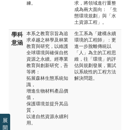
練。
求，將領域進行重整
成為兩大面向： 「生
態環境規劃」與「水
土資源工程」。
本系之教育宗旨為追
生工系為「建構永續
學科
求卓越之林學及林業
環境的工程師」：更
意涵
教育與研究，以維護
進一步脫離傳統以
全球環境與確保自然
「人」為主的工程思
資源之永續。經專業
維，往「環境」的評
教育與創新研究，吾
估與規劃發展，嘗試
等將：
以系統性的工程方法
拓展森林生態系統知
解決問題。
識，
增進生物材料產品價
值，
保護環境並提升其品
質，
以達自然資源永續利
展
用。
開