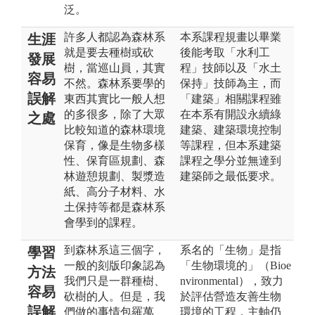
泛。
許多人都認為森林系
本系課程規畫以畢業
生涯
就是要去種樹或砍
後能考取「水利工
發展
樹，當巡山員，其實
程」技師以及「水土
容易
不然。森林系要學的
保持」技師為主，而
誤解
東西其實比一般人想
「建築」相關課程雖
的多很多，除了大眾
在本系有開設永續綠
之處
比較知道的森林環境
建築、建築環境控制
保育，像是生物多樣
等課程，但本系建築
性、保育區規劃、森
課程之學分並無達到
林遊憩規劃、製漿造
建築師之最低要求。
紙、高分子材料、水
土保持等都是森林系
會學到的課程。
到森林系這三個字，
系名的「生物」是指
學習
一般的刻版印象認為
「生物環境的」（Bioe
方法
我們只是一群種樹、
nvironmental），致力
容易
砍樹的人。但是，我
於評估營造友善生物
誤解
們做的事情包羅萬
環境的工程，主軸仍