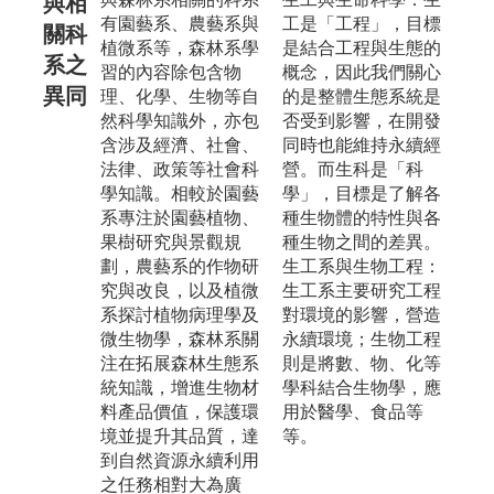
與相
有園藝系、農藝系與
工是「工程」，目標
關科
植微系等，森林系學
是結合工程與生態的
系之
習的內容除包含物
概念，因此我們關心
異同
理、化學、生物等自
的是整體生態系統是
然科學知識外，亦包
否受到影響，在開發
含涉及經濟、社會、
同時也能維持永續經
法律、政策等社會科
營。而生科是「科
學知識。相較於園藝
學」，目標是了解各
系專注於園藝植物、
種生物體的特性與各
果樹研究與景觀規
種生物之間的差異。
劃，農藝系的作物研
生工系與生物工程：
究與改良，以及植微
生工系主要研究工程
系探討植物病理學及
對環境的影響，營造
微生物學，森林系關
永續環境；生物工程
注在拓展森林生態系
則是將數、物、化等
統知識，增進生物材
學科結合生物學，應
料產品價值，保護環
用於醫學、食品等
境並提升其品質，達
等。
到自然資源永續利用
之任務相對大為廣