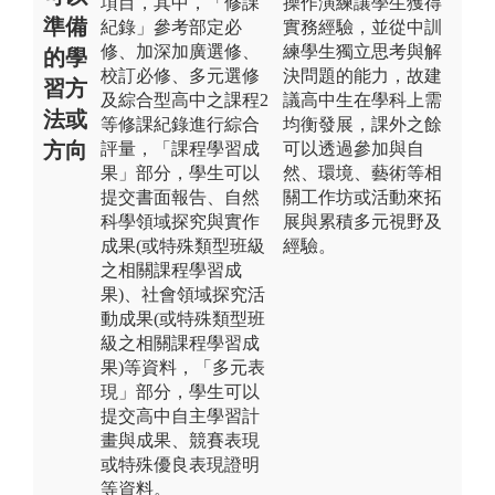
項目，其中，「修課
操作演練讓學生獲得
準備
紀錄」參考部定必
實務經驗，並從中訓
修、加深加廣選修、
練學生獨立思考與解
的學
校訂必修、多元選修
決問題的能力，故建
習方
及綜合型高中之課程2
議高中生在學科上需
法或
等修課紀錄進行綜合
均衡發展，課外之餘
方向
評量，「課程學習成
可以透過參加與自
果」部分，學生可以
然、環境、藝術等相
提交書面報告、自然
關工作坊或活動來拓
科學領域探究與實作
展與累積多元視野及
成果(或特殊類型班級
經驗。
之相關課程學習成
果)、社會領域探究活
動成果(或特殊類型班
級之相關課程學習成
果)等資料，「多元表
現」部分，學生可以
提交高中自主學習計
畫與成果、競賽表現
或特殊優良表現證明
等資料。