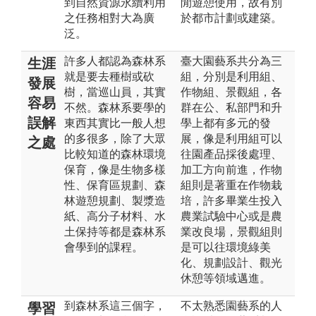
到自然資源永續利用
閒遊憩使用，故有別
之任務相對大為廣
於都市計劃或建築。
泛。
許多人都認為森林系
臺大園藝系共分為三
生涯
就是要去種樹或砍
組，分別是利用組、
發展
樹，當巡山員，其實
作物組、景觀組，各
容易
不然。森林系要學的
群在公、私部門和升
誤解
東西其實比一般人想
學上都有多元的發
的多很多，除了大眾
展，像是利用組可以
之處
比較知道的森林環境
往園產品採後處理、
保育，像是生物多樣
加工方向前進，作物
性、保育區規劃、森
組則是著重在作物栽
林遊憩規劃、製漿造
培，許多畢業生投入
紙、高分子材料、水
農業試驗中心或是農
土保持等都是森林系
業改良場，景觀組則
會學到的課程。
是可以往環境綠美
化、規劃設計、觀光
休憩等領域邁進。
到森林系這三個字，
不太熟悉園藝系的人
學習