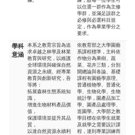
練。
練，故每一位學生可
以任選一群作為主修
學群，並滿足該群之
必修與必選科目規
定，作為畢業學分之
要求。
本系之教育宗旨為追
依教育部之大學園藝
學科
求卓越之林學及林業
系課程標準，主科依
意涵
教育與研究，以維護
作物分為果樹、蔬
全球環境與確保自然
菜、花卉三類，分別
資源之永續。經專業
開總論與各論、基礎
教育與創新研究，吾
課程有園藝學原理、
等將：
普通植物學、普通化
拓展森林生態系統知
學、生物化學、生物
識，
統計學，園產品加工
增進生物材料產品價
學、園產品處理學、
值，
造園學。大學部之教
保護環境並提升其品
學目標在依學生就業
質，
及就學之需要設計課
以達自然資源永續利
程，達到專業訓練而