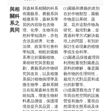
與森林系相關的科系
(1)園藝和農藝的差別
與相
有園藝系、農藝系與
在於作物類型，園藝
關科
植微系等，森林系學
作物是以果樹、蔬
系之
習的內容除包含物
菜、花卉這類作物為
異同
理、化學、生物等自
研究、栽培對象，並
然科學知識外，亦包
透過科學方式解決栽
含涉及經濟、社會、
培上的問題，有別於
法律、政策等社會科
探討生命現象的植物
學知識。相較於園藝
學或生命科學。
系專注於園藝植物、
(2)園產品採後處理與
果樹研究與景觀規
利用較重視對園產品
劃，農藝系的作物研
原料的瞭解，像是園
究與改良，以及植微
藝作物的生理特性，
系探討植物病理學及
栽培方式對品質和成
微生物學，森林系關
分的影響等。
注在拓展森林生態系
(3)造園景觀包含了都
統知識，增進生物材
市與自然空間的設施
料產品價值，保護環
營造和施作，重視自
境並提升其品質，達
然環境生態系統及休