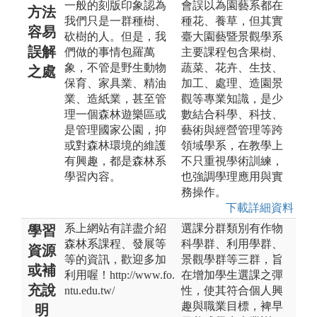
一般的刻版印象認為
會誤以為園藝系都在
方法
我們只是一群種樹、
種花、養草，但其實
容易
砍樹的人。但是，我
臺大園藝暨景觀學系
誤解
們做的事情包羅萬
主要課程包含果樹、
象，不管是野生動物
蔬菜、花卉、生技、
之處
保育、家具業、精油
加工、處理、造園景
業、造紙業，甚至管
觀等專業知識，是少
理一個森林遊樂區或
數結合科學、科技、
是管理國家公園，抑
藝術與經營管理等跨
或對森林環境的維護
領域學系，在教學上
有興趣，都是森林系
不只重視學術訓練，
學習內容。
也強調學理應用與實
務操作。
下載詳細資料
系上網站有詳盡介紹
選課分群類別有作物
學習
森林系課程、發展等
科學群、利用學群、
資源
等的資訊，歡迎多加
景觀學群等三群，旨
或補
利用喔！http://www.fo.
在增加學生選課之彈
充說
ntu.edu.tw/
性，使其符合個人興
趣與職業目標，裨早
明