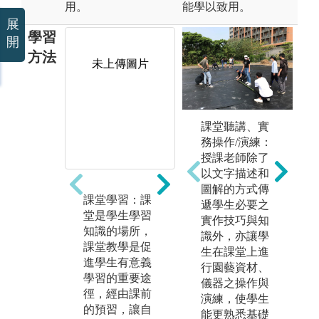
用。
能學以致用。
展
學習
開
方法
未上傳圖片
未上傳圖片
課堂聽講、實
務操作/演練：
授課老師除了
以文字描述和
圖解的方式傳
課堂學習：課
資料收集-報告
實
遞學生必要之
堂是學生學習
撰寫及討論：
查
實作技巧與知
知識的場所，
任何人都有收
項
識外，亦讓學
課堂教學是促
集資料的需
往
生在課堂上進
進學生有意義
求，有效收集
種
行園藝資材、
學習的重要途
資料，是增進
勘
儀器之操作與
徑，經由課前
自己的知識管
入
演練，使學生
的預習，讓自
理的重要途
環
能更熟悉基礎