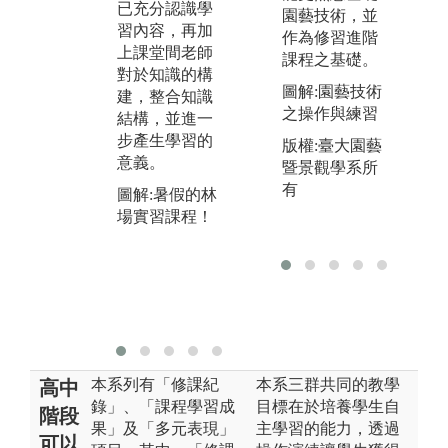
已充分認識學
徑。本系注重
生
園藝技術，並
習內容，再加
學生對於資料
讓
作為修習進階
上課堂間老師
的收集能力，
能
課程之基礎。
對於知識的構
學生若能有效
讀
圖解:園藝技術
建，整合知識
整合相關資
看
之操作與練習
結構，並進一
料、作目的性
要
步產生學習的
分類整理，理
版權:臺大園藝
意義。
解收集資料的
暨景觀學系所
目的、資料收
有
圖解:暑假的林
集的型態，將
場實習課程！
能有效把所學
習到的知識轉
變成自己未來
學習或研究得
重要途徑。
本系列有「修課紀
本系三群共同的教學
高中
錄」、「課程學習成
目標在於培養學生自
階段
果」及「多元表現」
主學習的能力，透過
可以