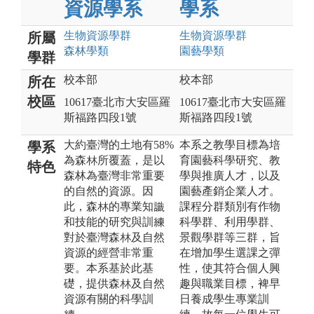
資源學系
學系
生物資源
學群
生物資源
學群
所屬
森林
學類
園藝
學類
學群
校本部
校本部
所在
校區
10617臺北市大安區羅
10617臺北市大安區羅
斯福路四段1號
斯福路四段1號
大約臺灣的土地有58%
本系之教學目標為培
學系
為森林所覆蓋，是以
育園藝科學研究、教
特色
森林為臺灣非常重要
學與推廣人才，以及
的自然的資源。因
園藝產銷企業人才。
此，森林的專業知識
課程分群類別有作物
和技能的研究與訓練
科學群、利用學群、
對於臺灣森林及自然
景觀學群等三群，旨
資源的經營非常重
在增加學生選課之彈
要。本系基於此基
性，使其符合個人興
礎，提供森林及自然
趣與職業目標，裨早
資源有關的科學訓
日養成學生專業訓