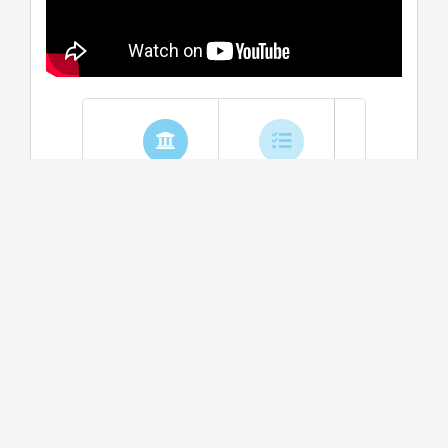
學系介紹
課程資訊
生涯進路
資料更新時間：2025/10/15 上午 11:51:28
學系特色
本系坐落嘉義市中心，提供學士與碩士兩種學制，
以培育管理專業知識和系統應用實務能力兼具之資
訊管理人才為目標，課程重視理論與實務的配合，
分為資訊管理、資料科學與資訊技術、電子商務與