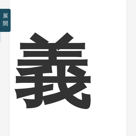
展
開
義