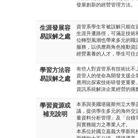
發展創新的經營管理方法。
資管系學生常被誤解只能在
生涯發展容
生涯升遷路徑，可滿足技術
易誤解之處
位轉型風潮也帶來多元的職
服務，以供應商角色推動資
經營素養的人才，學生可往
有些人對資管系有技術比不
學習方法容
資管人的使命為開發支援企
易誤解之處
應用比探索技術研發更重要
資訊系統解決企業經營的痛
本系與美國堪薩斯州立大學
學習資源或
議，提供學生多元的海外交
補充說明
量資料分析管理」及「台積
與實務能力之專業人才。
本系位於國立嘉義大學新民