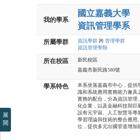
國立嘉義大學
我的學系
資訊管理學系
資訊
學群
跨
管理
學群
所屬學群
資訊管理
學類
新民校區
所在校區
嘉義市新民路580號
本系坐落嘉義市中心，提供
學系特色
識和系統應用實務能力兼具
實務的配合，分為資訊管理
化企業，以及金融科技與巨
設有元宇宙、人工智慧等專
展
學習理論與技術的整合應用
開
位，提供多元出國管道增加