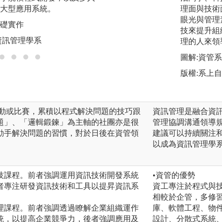
大型應用系統。
無縫接軌。
理面與技術
眼光與管理
基礎實作
圖解:業師協同教學
技來提升組
資訊管理學系
版權:國立嘉義大
理的人來領
圖解:資管
版權:系上
活動或比賽，累積以程式解決問題的技巧跟
資訊管理是融合資
題」、「邏輯鍛鍊」為主軸的社團亦是很
管理協調溝通領導
動手解決問題的習慣，對於日後在資管領
建議可以持續關注
以成為資訊管理學
技課程。前者強調運用資訊技術開發系統
•資管的優勢
者專注研發資訊技術和工具以提昇資訊系
資工專注於程式與
相較於企管，多修
理課程。前者強調透過瞭解企業組織運作
庫、軟體工程、物
統，以提高企業競爭力，後者強調應用及
設計、分散式系統、