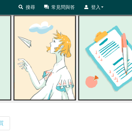
搜尋
常見問與答
登入
質