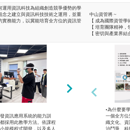
何運用資訊科技為組織創造競爭優勢的學
觀念之建立與資訊科技技術之運用，並重
中山資管將 ~
的實務能力，以冀能培育全方位的資訊管
【 成為國際資管學
【 培育團隊精神，
【 密切與產業界結
業師協同教學：
•為什麼要
發資訊應用系統的能力訓
遴聘業界專家與系
一個全方位
都採用此教學方法。依課程
育具有實作力及就
織文化、資
小規模程式開發，以及多人
論與實務結合，讓
治鬥爭、科