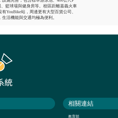
設施完善，包含標準游泳池、400公尺P
場、籃球場與健身房等。校區距離嘉義火車
有YouBike站，周邊更有大型百貨公司、
，生活機能與交通均極為便利。
相關連結
教育部