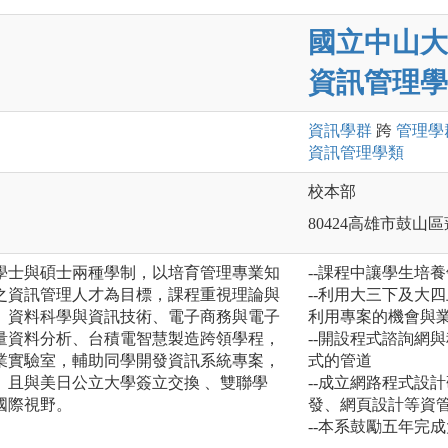
國立中山大
資訊管理學
資訊
學群
跨
管理
學
資訊管理
學類
校本部
80424高雄市鼓山區
學士與碩士兩種學制，以培育管理專業知
--課程中讓學生培
之資訊管理人才為目標，課程重視理論與
--利用大三下及大
、資料科學與資訊技術、電子商務與電子
利用專案的機會與
量資料分析、台積電智慧製造跨領學程，
--開設程式諮詢網與程
業實驗室，輔助同學開發資訊系統專案，
式的管道
。且與美日公立大學簽立交換 、雙聯學
--成立網路程式設
國際視野。
發、網頁設計等資
--本系鼓勵五年完