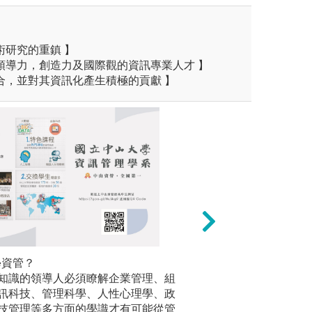
術研究的重鎮 】
領導力，創造力及國際觀的資訊專業人才 】
合，並對其資訊化產生積極的貢獻 】
學資管？
翻轉教學：
•資管的優
上授課教師進行協同教學，培
知識的領導人必須瞭解企業管理、組
透過學生在家先準
資工專注
業力之優質專業人才，促進理
訊科技、管理科學、人性心理學、政
完成作業的翻轉模
用系統的
學生在學校所學與產業需求能
技管理等多方面的學識才有可能從管
動更多課堂討論來
技術與應