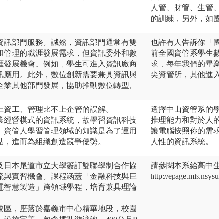
人管、財管、生管
的訓練，另外，如
資訊部門服務。誠然，資訊部門通常有雙
也許有人告訴你「
和管理的職涯發展需求，但資訊委外和數
前全國資管系學生
涯發展機會。例如，學生可進入資訊廠商
求，每年我們的畢業
訊應用。此外，數位創新需要兼具資訊與
尖資管所，其他進
企業其他部門發展，協助推動數位轉型。
上資工、管理比不上企管的誤解。
選擇中山資管系的
業經營模式的資訊系統，故學習資訊科技
推理能力和對於人
。資管人學習管理領域的知識是為了運用
讓電腦按照你的需
點，進而為組織創造競爭優勢。
人性的資訊系統。
及日本尾道市立大學簽訂雙聯學制合作協
請參閱本系給高中
流與實習機會。課程涵蓋「金融科技與巨
http://epage.mis.nsy
電智慧製造」跨領域學程，培育兼具理論
校區，座落於嘉義市中心精華地段，校園