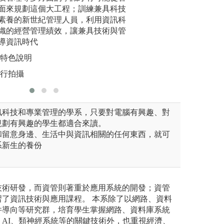
面來規劃這個大工程；訓練兼具科技
學生的創意思考能
庫系統設
素養的新世紀管理人員，利用資訊科
關鍵技術
圖解:運用翻轉教
織的經營管理績效，讓兼具技術與管
組織行為
學資訊管理學系
版權:國立嘉義大
導資訊時代
的訓練
系特色說明
圖解:智慧
自行拍攝
版權:系上
訊科技和專業管理的學系，只要對電腦有興趣、對
規劃有興趣的學生都適合來讀。
和留意身邊、生活中與資訊相關的任何東西，就可
系新生的養份
技術研發，而資管則著重於應用系統的開發；資管
習了資訊技術與應用課程。 本系除了以網路、資料
件導向等研究群，培育學生掌握網路、資料庫系統
AI、類神經系統等的關鍵技術外，也重視經濟、