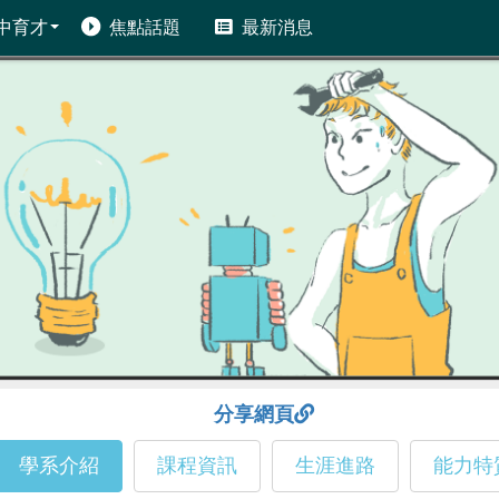
中育才
焦點話題
最新消息
分享網頁
學系介紹
課程資訊
生涯進路
能力特