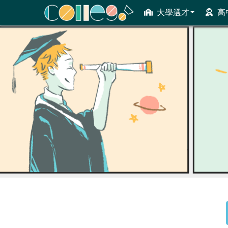
大學選才
高
ColleGo! 大學選才與高中育才輔助系統