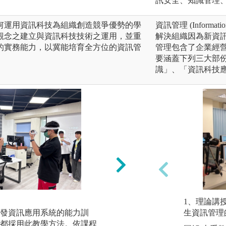
訊安全、知識管理
何運用資訊科技為組織創造競爭優勢的學
資訊管理 (Informa
觀念之建立與資訊科技技術之運用，並重
解決組織因為新資
的實務能力，以冀能培育全方位的資訊管
管理包含了企業經
要涵蓋下列三大部
識」、「資訊科技
業師協同教學：
1、理論講
發資訊應用系統的能力訓
遴聘業界專家與系
生資訊管理
都採用此教學方法。依課程
育具有實作力及就