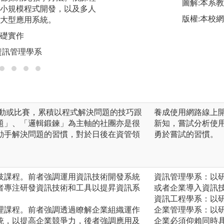
圖解:本系
小規模程式開發，以及多人
論與實務結合，讓
版權:本校
大型應用系統。
無縫接軌。
基礎實作
圖解:業師協同教學
資訊管理學系
版權:國立嘉義大
活動或比賽，累積以程式解決問題的技巧跟
養成使用網路線上
題」、「邏輯鍛鍊」為主軸的社團亦是很
新知，嘗試分析使
動手解決問題的習慣，對於日後在資管領
勇於嘗試的習慣。
技課程。前者強調運用資訊技術開發系統
資訊管理學系：以
者專注研發資訊技術和工具以提昇資訊系
或者企業導入資訊
資訊工程學系：以
理課程。前者強調透過瞭解企業組織運作
企業管理學系：以
統，以提高企業競爭力，後者強調應用及
企業必須仰賴同時