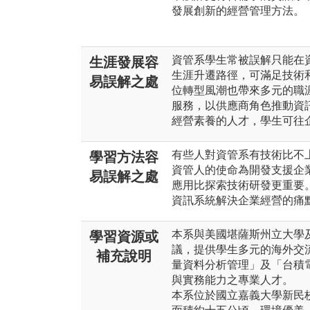
發展創新的經營管理方法。
資管系學生常被誤解只能在
生涯發展容
生涯升遷路徑，可滿足技術
易誤解之處
位轉型風潮也帶來多元的職
服務，以供應商角色推動資
經營素養的人才，學生可往
有些人對資管系有技術比不
學習方法容
資管人的使命為開發支援企
易誤解之處
應用比探索技術研發更重要
資訊系統解決企業經營的痛
本系與美國堪薩斯州立大學
學習資源或
議，提供學生多元的海外交
補充說明
量資料分析管理」及「台積
與實務能力之專業人才。
本系位於國立嘉義大學新民