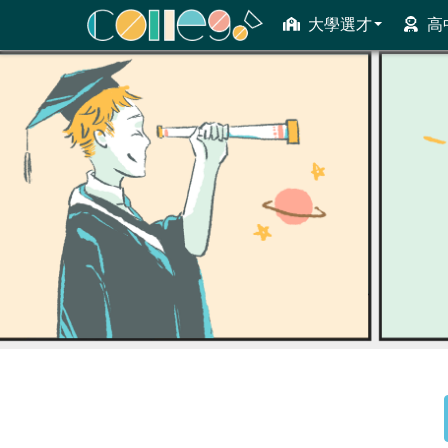
大學選才
高
ColleGo! 大學選才與高中育才輔助系統