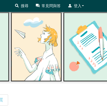
搜尋
常見問與答
登入
質