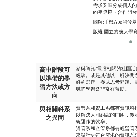
需求又區分成個人的
的團隊協同合作開發
圖解:手機App開發
版權:國立嘉義大學
參與資訊/電腦相關的社團
高中階段可
經驗。或是其他以「解決問
以準備的學
好的選擇，養成思考問題、
習方法或方
域的學習會非常有幫助。
向
資管系和資工系都有資訊科
與相關科系
以解決人和組織的問題，後
之異同
統運作的效率。
資管系和企管系都有經營管
來設計更符合需求的資訊系