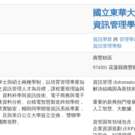
國立東華大
資訊管理學
資訊
學群
跨
管理
學
資訊管理
學類
壽豐校區
974301 花蓮縣
學士與碩士兩種學制，以培育管理專業知
資訊管理 (Informa
之資訊管理人才為目標，課程重視理論與
解決組織因為新技
、資料科學與資訊技術、電子商務與電子
量資料分析、台積電智慧製造跨領學程，
重要的新興熱門發
業實驗室，輔助同學開發資訊系統專案，
人工智慧、大數據
。且與美日公立大學簽立交換 、雙聯學
國際視野。
資管固有領域包含
企業資源規劃 (ER