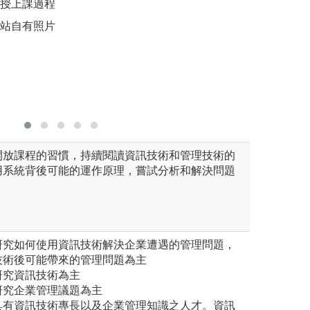
教授上課過程
學生在學校所學與產業需求能
動更多課堂討論來
網站自有照片
學生的創意思考能
圖解:運用翻轉教
學資訊管理學系
版權:國立嘉義大
開放課程的習慣，持續閱讀資訊技術和管理技術的
用系統背後可能的運作原理，嘗試分析和解決問題
研究如何使用資訊技術解決企業遭遇的管理問題，
技術後可能帶來的管理問題為主
研究資訊技術為主
研究企業管理議題為主
具有資訊技術專長以及企業管理知識之人才。資訊