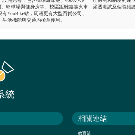
設施完善，包含標準游泳池、400公尺P
理機制和制度的建
場、籃球場與健身房等。校區距離嘉義火車
滲透測試及個資維
有YouBike站，周邊更有大型百貨公司、
，生活機能與交通均極為便利。
相關連結
教育部