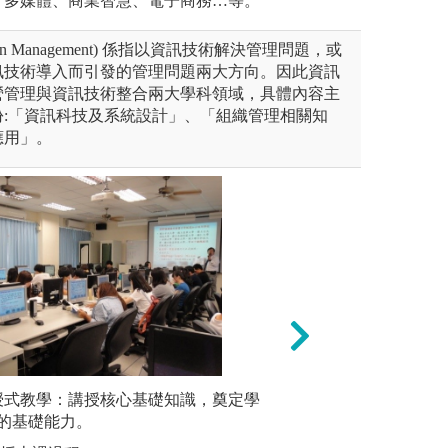
、多媒體、商業智慧、電子商務…等。
tion Management) 係指以資訊技術解決管理問題，或
訊技術導入而引發的管理問題兩大方向。因此資訊
營管理與資訊技術整合兩大學科領域，具體內容主
份:「資訊科技及系統設計」、「組織管理相關知
應用」。
授式教學：講授核心基礎知識，奠定學
翻轉教學：
2、系統
上授課教師進行協同教學，培
的基礎能力。
透過學生在家先準
具，規劃
業力之優質專業人才，促進理
完成作業的翻轉模
業證照，