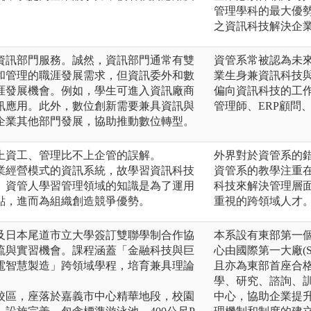
管理學科的最大優
之資訊科技解決企
資訊部門服務。誠然，資訊部門通常有雙
資管系常被認為未
和管理的職涯發展需求，但資訊委外和數
業生身兼資訊科技
涯發展機會。例如，學生可進入資訊廠商
偏向資訊科技的工
訊應用。此外，數位創新需要兼具資訊與
管理師、ERP顧問
企業其他部門發展，協助推動數位轉型。
上資工、管理比不上企管的誤解。
外界對於資管系的
業經營模式的資訊系統，故學習資訊科技
資管系的教學注重
。資管人學習管理領域的知識是為了運用
科技來解決管理層
點，進而為組織創造競爭優勢。
重視的跨領域人才
及日本尾道市立大學簽訂雙聯學制合作協
本系設有東部第一個
流與實習機會。課程涵蓋「金融科技與巨
心由國際第一大廠(
電智慧製造」跨領域學程，培育兼具理論
且亦為東部首座合格
學、研究、諮詢、
校區，座落於嘉義市中心精華地段，校園
中心，協助企業提