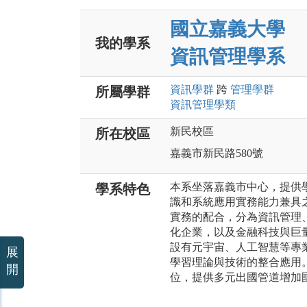
國立嘉義大學
我的學系
資訊管理學系
資訊
學群
跨
管理
學群
所屬學群
資訊管理
學類
新民校區
所在校區
嘉義市新民路580號
本系坐落嘉義市中心，提供
學系特色
識和系統應用實務能力兼具
實務的配合，分為資訊管理
化企業，以及金融科技與巨
設有元宇宙、人工智慧等專
展
學習理論與技術的整合應用
開
位，提供多元出國管道增加