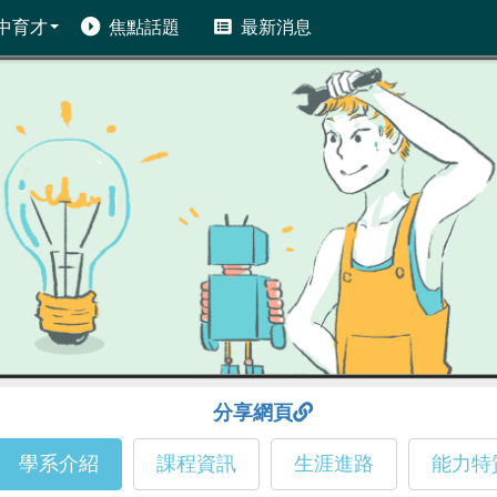
中育才
焦點話題
最新消息
分享網頁
學系介紹
課程資訊
生涯進路
能力特