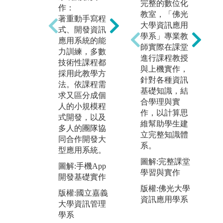
完整的數位化
作：
學：
教室，「佛光
翻
著重動手寫程
遴聘業界專家
大學資訊應用
透
式、開發資訊
與系上授課教
學系」專業教
先
應用系統的能
師進行協同教
師實際在課堂
到
力訓練，多數
學，培育具有
進行課程教授
師
技術性課程都
實作力及就業
與上機實作，
業
採用此教學方
力之優質專業
針對各種資訊
式
法。依課程需
人才，促進理
基礎知識，結
自
求又區分成個
論與實務結
合學理與實
帶
人的小規模程
合，讓學生在
作，以計算思
討
式開發，以及
學校所學與產
維幫助學生建
學
多人的團隊協
業需求能無縫
立完整知識體
進
同合作開發大
接軌。
系。
的
型應用系統。
圖解:業師協同
力
圖解:完整課堂
圖解:手機App
教學
學習與實作
圖
開發基礎實作
版權:國立嘉義
教
版權:佛光大學
版權:國立嘉義
大學資訊管理
應
資訊應用學系
大學資訊管理
學系
版
學系
大