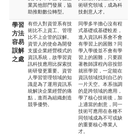
業其他部門發展，協
術研究領域，成為科
助推動數位轉型。
技創意人才。
有些人對資管系有技
同學多半擔心沒有程
學習
術比不上資工、管理
式基礎或基礎較差，
方法
比不上企管的誤解。
進入資訊科系會不會
容易
資管人的使命為開發
有學習上的困難？同
誤解
支援企業經營模式的
學入學後並不會有學
資訊系統，故學習資
習上的困難，只要跟
之處
訊科技應用比探索技
著教師課程內容按部
術研發更重要。資管
就班學習，一定能在
人學習管理領域的知
資訊領域找到自己的
識是為了運用資訊系
一片天空。本系強調
統解決企業經營的痛
的是跨領域的應用，
點，進而為組織創造
學了核心技術後，加
競爭優勢。
上適當的創意，同一
技術可應用在各種不
同領域成為不可或缺
的重要核心專業人
才。