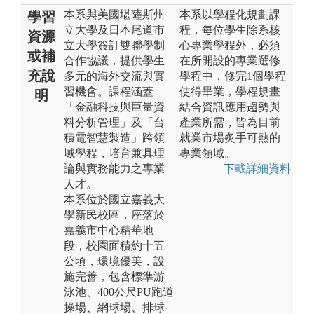
本系與美國堪薩斯州
本系以學程化規劃課
學習
立大學及日本尾道市
程，每位學生除系核
資源
立大學簽訂雙聯學制
心專業學程外，必須
或補
合作協議，提供學生
在所開設的專業選修
充說
多元的海外交流與實
學程中，修完1個學程
習機會。課程涵蓋
使得畢業，學程規畫
明
「金融科技與巨量資
結合資訊應用趨勢與
料分析管理」及「台
產業所需，皆為目前
積電智慧製造」跨領
就業市場炙手可熱的
域學程，培育兼具理
專業領域。
論與實務能力之專業
下載詳細資料
人才。
本系位於國立嘉義大
學新民校區，座落於
嘉義市中心精華地
段，校園面積約十五
公頃，環境優美，設
施完善，包含標準游
泳池、400公尺PU跑道
操場、網球場、排球