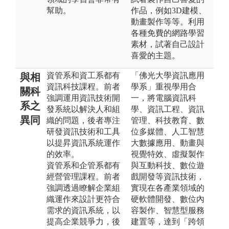
幫助。
作品，例如3D建模、
動畫製作等等。利用
各種免費的網路學習
素材，試著自己設計
喜愛的主題。
資管系和資工系都有
「佛光大學資訊應用
與相
資訊科技課程。前者
學系」重視學用合
關科
強調運用資訊技術開
一，將電腦資訊科
系之
發系統以解決人和組
學、資訊工程、資訊
異同
織的問題，後者專注
管理、科技教育、數
研發資訊技術和工具
位多媒體、人工智慧
以提昇資訊系統運作
大數據應用、動畫與
的效率。
視覺特效、虛擬製作
資管系和企管系都有
與互動科技、數位遊
經營管理課程。前者
戲開發等資訊技術，
強調透過瞭解企業組
實現在各產業領域的
織運作來設計更符合
硬軟體開發、數位內
需求的資訊系統，以
容製作、智慧型服務
提高企業競爭力，後
建置等，達到「跨領