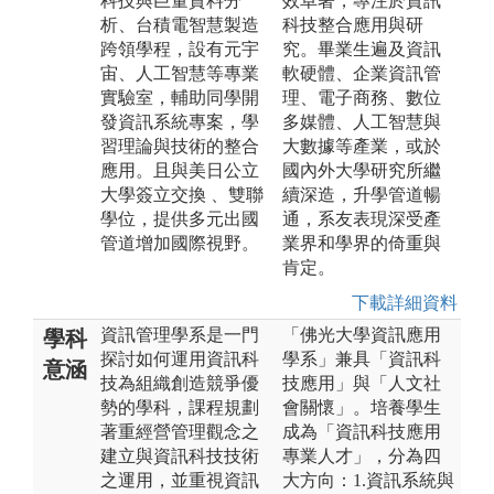
科技與巨量資料分
效卓著，專注於資訊
析、台積電智慧製造
科技整合應用與研
跨領學程，設有元宇
究。畢業生遍及資訊
宙、人工智慧等專業
軟硬體、企業資訊管
實驗室，輔助同學開
理、電子商務、數位
發資訊系統專案，學
多媒體、人工智慧與
習理論與技術的整合
大數據等產業，或於
應用。且與美日公立
國內外大學研究所繼
大學簽立交換 、雙聯
續深造，升學管道暢
學位，提供多元出國
通，系友表現深受產
管道增加國際視野。
業界和學界的倚重與
肯定。
下載詳細資料
資訊管理學系是一門
「佛光大學資訊應用
學科
探討如何運用資訊科
學系」兼具「資訊科
意涵
技為組織創造競爭優
技應用」與「人文社
勢的學科，課程規劃
會關懷」。培養學生
著重經營管理觀念之
成為「資訊科技應用
建立與資訊科技技術
專業人才」，分為四
之運用，並重視資訊
大方向：1.資訊系統與