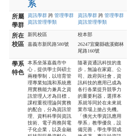
系
資訊
學群
跨
管理
學群
資訊
學群
跨
管理
學群
所屬
資訊管理
學類
資訊管理
學類
學群
新民校區
校本部
所在
校區
嘉義市新民路580號
26247宜蘭縣礁溪鄉林
尾路160號
本系坐落嘉義市中
隨著資通訊科技的進
學系
心，提供學士與碩士
步，無論在家庭、公
特色
兩種學制，以培育管
司、政府與社會，資
理專業知識和系統應
訊科技的應用已成為
用實務能力兼具之資
各行各業提升競爭力
訊管理人才為目標，
的重要利器，選擇本
課程重視理論與實務
系就等同於在未來就
的配合，分為資訊管
業市場上搶占先機。
理、資料科學與資訊
「佛光大學資訊應用
技術、電子商務與電
學系」教學優良，設
子化企業，以及金融
備完善，學生學習成