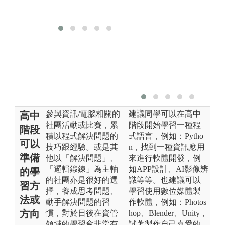
學
參與資訊/電腦相關的
建議同學可以在高中
高中
社團活動或比賽，累
階段開始學習一種程
階段
積以程式解決問題的
式語言，例如：Pytho
可以
技巧跟經驗。或是其
n，找到一種資訊應用
準備
他以「解決問題」、
來進行軟體開發，例
「邏輯鍛鍊」為主軸
如APP設計、AI影像辨
的學
的社團亦是很好的選
識等等。也建議可以
習方
擇，養成思考問題、
學習使用數位媒體製
法或
動手解決問題的習
作軟體，例如：Photos
方向
慣，對於日後在資管
hop、Blender、Unity，
領域的學習會非常有
試著製作自己喜愛的