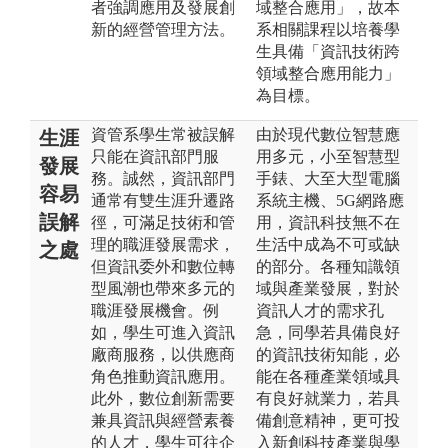
者強調應用及發展創
域整合應用」，故本
新的經營管理方法。
系相關課程以培養學
生具備「資訊技術跨
領域整合應用能力」
為目標。
資管系學生常被誤解
由於現代數位智慧應
生涯
只能在資訊部門服
用多元，小至智慧型
發展
務。誠然，資訊部門
手錶、大至大型電腦
容易
通常有雙生涯升遷路
系統主機、5G網路應
誤解
徑，可滿足技術和管
用，資訊科技無不在
理的職涯發展需求，
生活中成為不可或缺
之處
但資訊委外和數位轉
的部分。各種知識領
型風潮也帶來多元的
域與產業發展，對於
職涯發展機會。例
資訊人才的需求孔
如，學生可進入資訊
急，同學若具備良好
廠商服務，以供應商
的資訊技術知能，必
角色推動資訊應用。
能在各種產業領域具
此外，數位創新需要
有良好就業力，若具
兼具資訊與經營素養
備創意精神，更可投
的人才，學生可往企
入新創科技產業與學