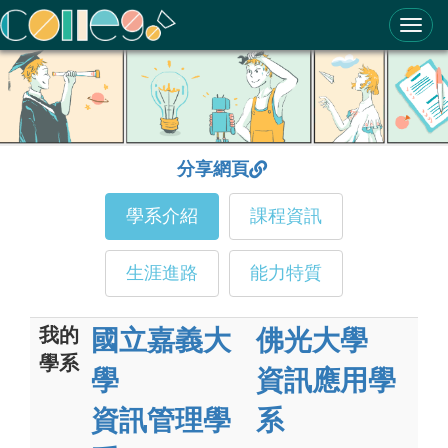
ColleGo! 大學選才與高中育才輔助系統
分享網頁
學系介紹
課程資訊
生涯進路
能力特質
我的
國立嘉義大
佛光大學
學系
學
資訊應用學
資訊管理學
系