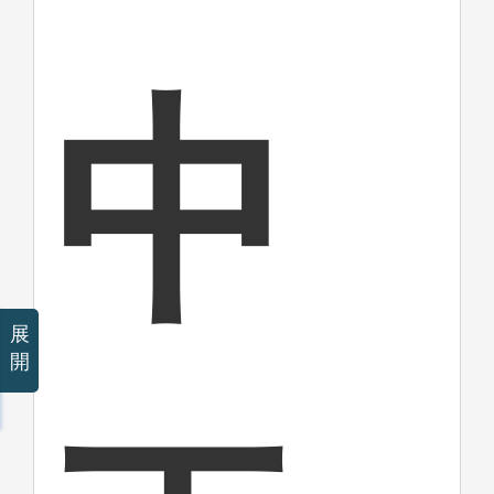
中
展
開