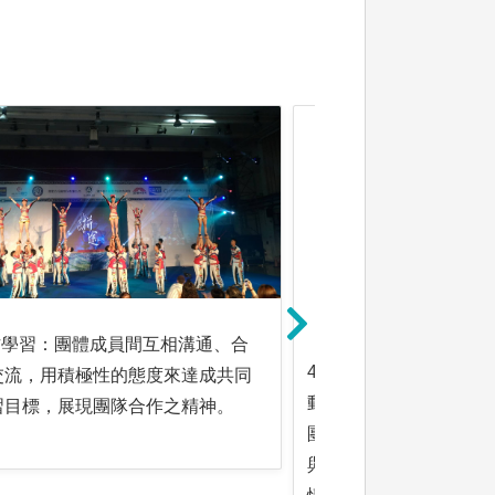
合作學習：團體成員間互相溝通、合
4.體驗學習:運動營隊
交流，用積極性的態度來達成共同
動，學生在挑戰過程中
習目標，展現團隊合作之精神。
團隊合作，活動結束後
與引導反思，幫助學生