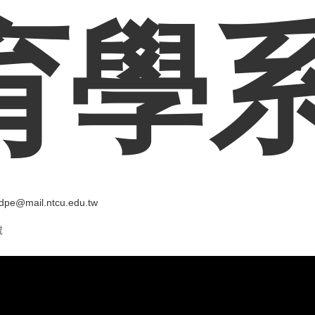
育學
pe@mail.ntcu.edu.tw
號