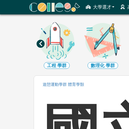
ColleGo! 大學選才與高中育才輔助系統
大學選才
資訊
學群
工程
學群
數理化
學群
遊憩運動
學群
體育
學類