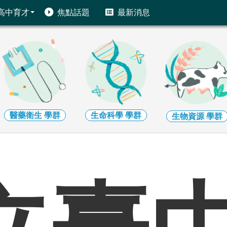
高中育才
焦點話題
最新消息
醫藥衛生
學群
生命科學
學群
生物資源
學群