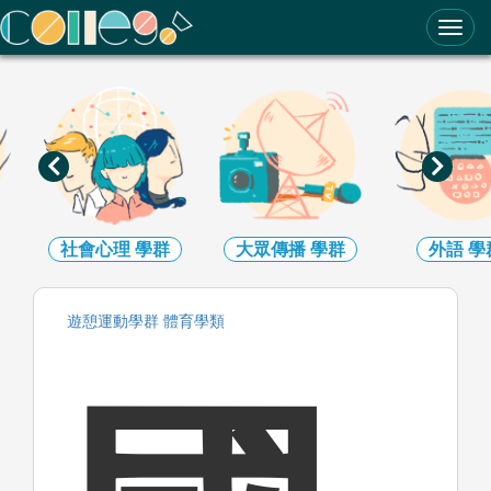
ColleGo! 大學選才與高中育才輔助系統
社會心理
學群
大眾傳播
學群
外語
學
遊憩運動
學群
體育
學類