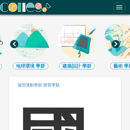
ColleGo! 大學選才與高中育才輔助系統
地球環境
學群
建築設計
學群
藝術
學
遊憩運動
學群
體育
學類