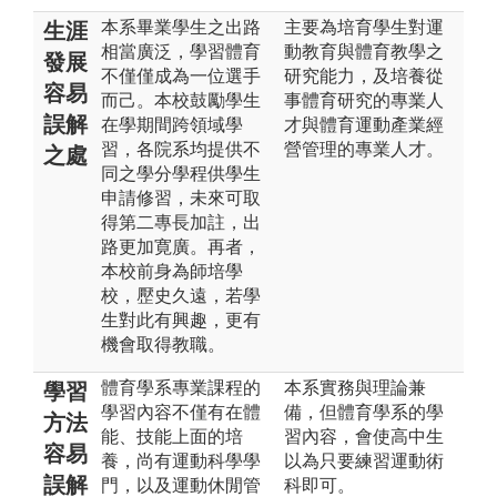
本系畢業學生之出路
主要為培育學生對運
生涯
相當廣泛，學習體育
動教育與體育教學之
發展
不僅僅成為一位選手
研究能力，及培養從
容易
而己。本校鼓勵學生
事體育研究的專業人
誤解
在學期間跨領域學
才與體育運動產業經
習，各院系均提供不
營管理的專業人才。
之處
同之學分學程供學生
申請修習，未來可取
得第二專長加註，出
路更加寛廣。再者，
本校前身為師培學
校，㱘史久遠，若學
生對此有興趣，更有
機會取得教職。
體育學系專業課程的
本系實務與理論兼
學習
學習內容不僅有在體
備，但體育學系的學
方法
能、技能上面的培
習內容，會使高中生
容易
養，尚有運動科學學
以為只要練習運動術
誤解
門，以及運動休閒管
科即可。