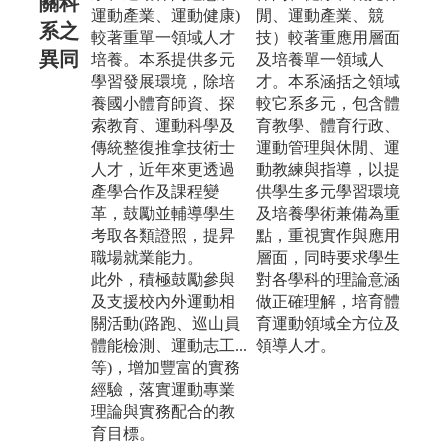
關科
運動產業、運動健康)
閒、運動產業、競
系之
較著重單一領域人才
技）較著重應用層面
異同
培養。本系提供多元
及培養單一領域人
學習發展環境，除培
才。本系涵括之領域
養國小體育師資、探
較它系多元，包含體
索教育、運動科學及
育教學、體育行政、
傳統整復推拿技術士
運動管理與休閒、運
人才，近年來更透過
動教練與指導，以提
產學合作及課程變
供學生多元學習環境
革，鼓勵並輔導學生
及培養學術兼備為重
考取各類證照，提昇
點，重視實作與應用
職場就業能力。
層面，同時要求學生
此外，積極鼓勵參與
對各學科的理論意涵
及支援校內外運動相
做正確理解，培育體
關活動(路跑、巡山員
育運動領域全方位及
體能檢測、運動志工...
領導人才。
等)，增加豐富的實務
經驗，落實運動專業
理論與實務配合的教
育目標。