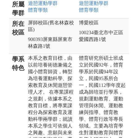
遊憩運動
學群
遊憩運動
學群
所屬
體育
學類
體育
學類
學群
屏師校區(舊名林森校
博愛校區
所在
區)
校區
100234臺北市中正區
900393屏東縣屏東市
愛國西路1號
林森路1號
本系之教育目標，由
體育研究所碩士班成
學系
以前培養術德兼備之
立於民國92年，體育
特色
國小體育師資，轉型
學系於民國94年設
為培養運動科學、探
立，民國95系所合
索教育及休閒遊憩管
一，民國112學年度起
理人才。 在專業課程
成為師培並行學系，
之規劃，依據本系之
規劃運動教育、運動
教育目標，將專業課
管理與休閒、運動教
程分為探索教育及運
練與指導、體育教
動科學兩學群；就讀
學、體育行政等專長
本系之學生可依個人
領域。主要為培育學
之興趣、意願與未來
生對運動教育與體育