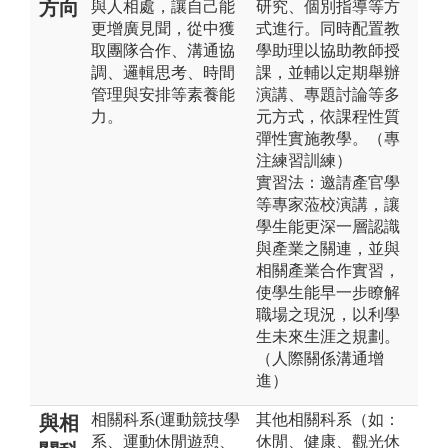
方向
與人相處，讓自己能
研究、個別指導等方
更增廣見聞，從中獲
式進行。同時配置教
取團隊合作、溝通協
學助理以協助教師授
調、邏輯思考、時間
課，並輔以定期舉辦
管理與安排等素養能
演講、專題討論等多
力。
元方式，依課程性質
彈性實施教學。（專
注練習訓練）
實習法：邀請產官學
等專家蒞校演講，讓
學生能更深一層認識
與產業之關連，並與
相關產業合作實習，
使學生能早一步瞭解
職場之現況，以利學
生未來生涯之規劃。
（人際關係溝通增
進）
相關科系(運動競技學
其他相關科系（如：
與相
系、運動休閒遊憩、
休閒、健康、觀光休