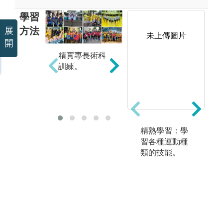
學習
方法
展
未上傳圖片
開
精實專長術科
訓練。
專案研究參與
實
(USR、科技部
專題研究計畫)
精熟學習：學
習各種運動種
類的技能。