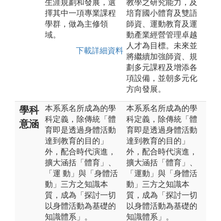
生涯規劃和發展，選
教學之研究能力，及
擇其中一項專業課程
培育國小體育及雙語
學群，做為主修領
師資、運動教育及運
域。
動產業經營管理卓越
人才為目標。未來並
下載詳細資料
將繼續加強師資、規
劃多元課程及增添各
項設備，並朝多元化
方向發展。
本系系名所成為的學
本系系名所成為的學
學科
科定義，除傳統「體
科定義，除傳統「體
意涵
育即是透過身體活動
育即是透過身體活動
達到教育的目的」
達到教育的目的」
外，配合時代演進，
外，配合時代演進，
擴大涵括「體育」、
擴大涵括「體育」、
「運 動」與「身體活
「運動」與「身體活
動」三方之知識本
動」三方之知識本
質，成為「探討一切
質，成為「探討一切
以身體活動為基礎的
以身體活動為基礎的
知識體系」。
知識體系」。