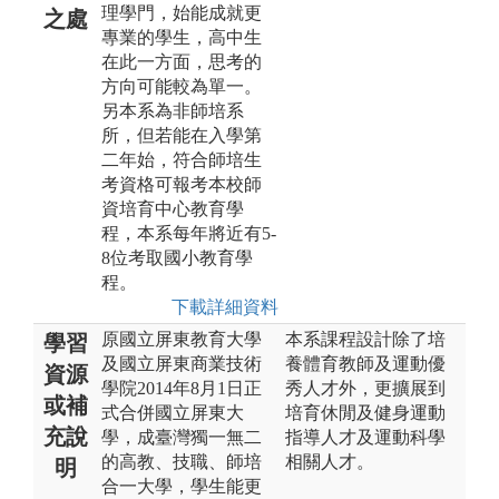
理學門，始能成就更
之處
專業的學生，高中生
在此一方面，思考的
方向可能較為單一。
另本系為非師培系
所，但若能在入學第
二年始，符合師培生
考資格可報考本校師
資培育中心教育學
程，本系每年將近有5-
8位考取國小教育學
程。
下載詳細資料
原國立屏東教育大學
本系課程設計除了培
學習
及國立屏東商業技術
養體育教師及運動優
資源
學院2014年8月1日正
秀人才外，更擴展到
或補
式合併國立屏東大
培育休閒及健身運動
充說
學，成臺灣獨一無二
指導人才及運動科學
的高教、技職、師培
相關人才。
明
合一大學，學生能更