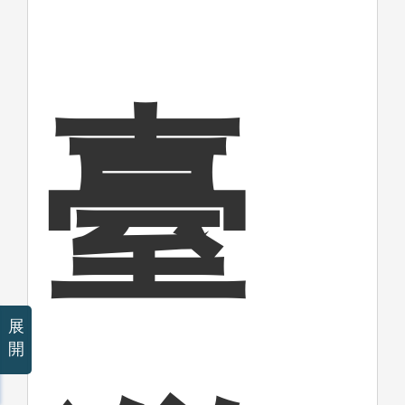
臺
展
開