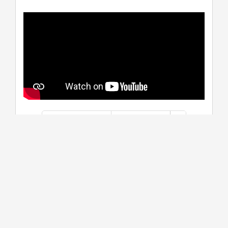
學系介紹
課程資訊
生涯進路
資料更新時間：2026/1/13 下午 05:07:45
學系特色