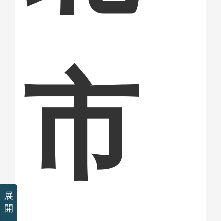
市
展
開