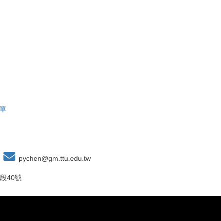
單
pychen@gm.ttu.edu.tw
段40號