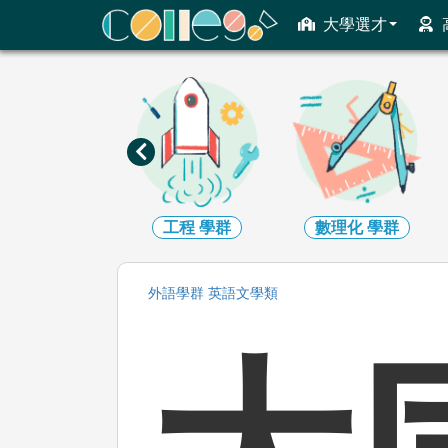
ColleGo! 大學選才與高中育才輔助系統
大學選才
學群
工程
學群
數理化
學群
醫
外語
學群
英語文
學類