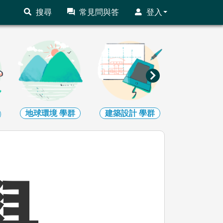
搜尋
常見問與答
登入
地球環境
學群
建築設計
學群
藝術
學群