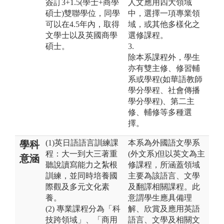
簽訂3+1.5(學士+商學
人文應用四大領域
碩士)雙聯學位，同學
中，選擇一項專業領
可以在4.5年內，取得
域，或其他多樣化之
文學士以及英國商學
選修課程。
碩士。
3.
除本系課程外，學生
亦有雙主修、修習輔
系或學程(如華語教師
學分學程、社會傳播
學分學程)、第二主
修、輔修等多種選
擇。
(1)英日語語言訓練課
本系為外國語文學系
學科
程：大一到大三著重
(外文系)但以英文為主
意涵
聽說讀寫能力之紮根
修課程，所涵蓋領域
訓練，並同時培養國
主要為該語言、文學
際觀及多元文化素
及翻譯相關課程。此
養。
意謂學生應具備理
(2) 專業課程分為「科
解、欣賞及應用英語
技跨領域」、「商用
語言、文學及相關文