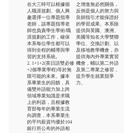
在大三時可以根據個
之增進無必然關係，
人職涯規劃、個人興
反倒是個人的努力與
趣選擇一位專題指導
良師指引才能保證好
老師，該專題指導老
的學習成果。本系除
師也負責學生學術/職
提供與英國、澳洲、
涯規劃的工作，確保
美國等知名大學雙聯
本系每位學生都可以
學位、交換計劃、以
得到全程的輔導與學
及移地教學機會，亦
習的支持系統。
提供海內外專業實習
2. 1+1+2(英日語雙必修
機會，輔以第二外語
+2個專業學程)等於無
及第二專業之修習，
限可能的未來。據本
提升學生就業競爭
系畢業生的回饋，具
力。
備雙外語能力加上跨
領域專業知識是求職
上的利器，且根據教
育部每年的畢業生流
向調查，本系畢業生
的平均薪資均優於104
銀行所公布的外語相