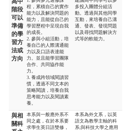
1. 參與多元選修課
建議高中同學可以多
高中
程，累積自己的實作
多投入團體分組活
階段
能力以及解決問題的
動。透過與其他同學
可以
能力，且能從自己的
互動，來培養自己溝
準備
學習歷程中呈現自我
通、發表、發現問題
的成長。
以及尋找問題解決方
的學
2. 參與小組活動，培
式等的軟能力。
習方
養自己的人際溝通能
法或
力以及口語表達能
方向
力。並且能學習團隊
合作、共同協作能
力。
3. 養成跨領域閱讀習
慣，透過不同文本的
策略閱讀，培養自我
思考能力以及閱讀素
養。
本系與一般應外系不
本系為外文系，以英
與相
同之處，在於本系要
語文為教學主軸的科
關科
求學生英日語雙修，
系;與科技大學之應用