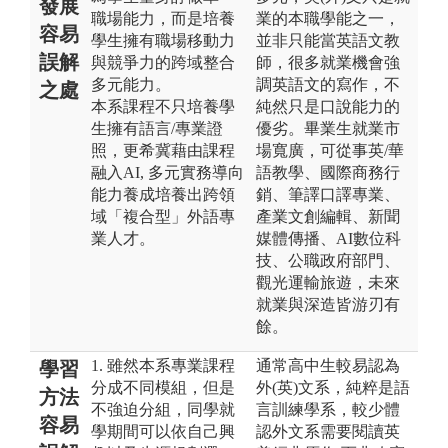
發展
職場能力，而是培養
業的本職學能之一，
容易
學生擁有職場移動力
並非只能當英語文教
誤解
與競爭力的跨域整合
師，很多就業機會強
多元能力。
調英語文的寫作，不
之處
本系課程不只培養學
純然只是口說能力的
生擁有語言/專業證
優劣。畢業生就業市
照，更希冀藉由課程
場寬廣，可從事英/華
融入AI, 多元實務導向
語教學、國際商務行
能力養成培養出跨領
銷、筆譯口譯專業、
域「複合型」外語專
產業文創編輯、新聞
業人才。
媒體傳播、AI數位科
技、公職政府部門、
觀光運輸旅遊，未來
就業與深造皆游刃有
餘。
1. 雖然本系專業課程
通常高中生較易認為
學習
分成不同模組，但是
外(英)文系，純粹是語
方法
不強迫分組，同學就
言訓練學系，較少體
容易
學期間可以依自己興
認外文系需要閱讀英