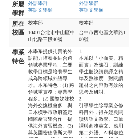
外語
學群
外語
學群
所屬
英語文
學類
英語文
學類
學群
校本部
校本部
所在
校區
10491台北市中山區中
台中市西屯區文華路1
山北路三段40號
00號
本學系提供扎實的外
1.
學系
語能力培養並結合跨
本系以「小而美、精
特色
領域專業學程，主要
而實」為號召，訓練
教學目標是培養學生
學生聽說讀寫譯之精
成為跨領域外語專
準及熟練度，對閱讀
才。本系特色：(1) 跨
題材之內容做有效的
領域重實務：專業學
思考及研討。
程多。(2) 國際姊妹校
2.
海外交換機會多：與
引導學生除專業必修
日本橫手市政府簽定
科目外，得在經典閱
國際產官學合作，提
讀與語文教學、口筆
供海外實習機會。(3)
譯與商務英文、應用
與英國密德薩斯大學
第二外語、AI與數位