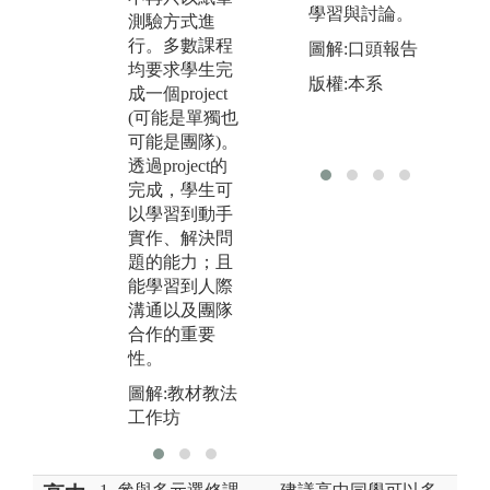
請業界人士到
a
撰
學習與討論。
測驗方式進
課程共同授
文
行。多數課程
圖解:口頭報告
課，讓學生能
國
均要求學生完
掌握產業界最
版權:本系
所
成一個project
新脈動以及職
進
(可能是單獨也
場倫理。並安
學
可能是團隊)。
排企業參訪。
到
透過project的
完成，學生可
圖解:業師協同
圖
以學習到動手
教學-君品酒店
發
實作、解決問
李莉萍 講師
題的能力；且
能學習到人際
溝通以及團隊
合作的重要
性。
圖解:教材教法
工作坊