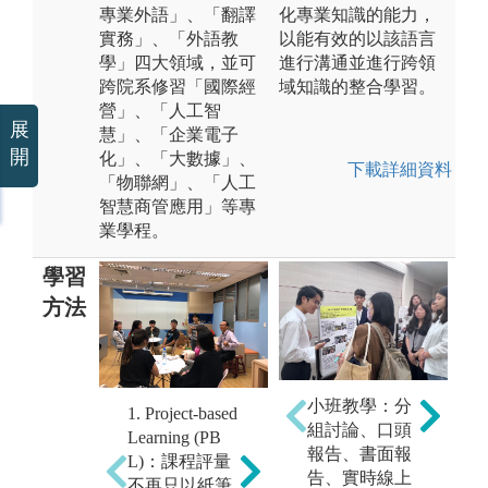
專業外語」、「翻譯
化專業知識的能力，
實務」、「外語教
以能有效的以該語言
學」四大領域，並可
進行溝通並進行跨領
跨院系修習「國際經
域知識的整合學習。
營」、「人工智
展
慧」、「企業電子
開
化」、「大數據」、
下載詳細資料
「物聯網」、「人工
智慧商管應用」等專
業學程。
學習
方法
3
2. 業師協同教
式
流
小班教學：分
1. Project-based
學：專業課程
e
續
組討論、口頭
Learning (PB
多為職場導向
o
同
報告、書面報
L)：課程評量
實務課程，聘
n
導
告、實時線上
不再只以紙筆