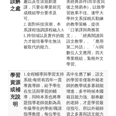
誤解
趣以及生涯規劃選
美經典原作(而非改寫
課，只要在畢業前完
後之簡易本)，以致學
之處
成模組學分要求及
習效果不佳。逢甲大
可。
學外文系採精兵勤練
2. 面對科技浪潮，本
的教學策略，提供
系課程強調課程融入A
「口筆譯與商務英
I, 跨領域以及實作的能
文」、「經典閱讀與
力才能培養學生無法
語文教學」、「應用
被取代的能力。
第二外語」、「AI與
數位人文應用」四大
專業模組，紮根外文
學習。
1.全程輔導與學習支持
高中生應了解，語文
學習
系統:每班有四年一貫
的學習非僅靠外籍老
資源
專責導師，給予學生
師的教學或多寡就能
或補
在生活與學習的輔
增進，多半時候本國
充說
導，同時本系也將專
籍且能力強、願奉獻
題指導老師規劃為高
的老師，才是學習最
明
年級學生的學術/職涯
佳指引。所以外籍師
指導教授，每位學生
資之多寡與語文能力