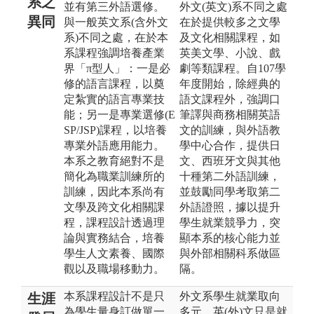
系之
並有第三外語選修。
外文(英文)系不同之處
異同
與一般英文系(含外文
在於提供較多之文學
系)不同之處，在於本
及文化相關課程，如
系課程強調培養產業
英美文學、小說、戲
界「π型人」：一是必
劇等類課程。自107學
修的語言課程，以奠
年度開始，除經典的
定紮實的語言專業技
語文課程外，強調口
能；另一是專業選修(E
筆譯與商務相關英語
SP/JSP)課程，以培養
文的訓練，與外語教
專業外語應用能力。
學中心合作，提供日
本系之教育絕對不是
文、西班牙文與其他
簡化為職業訓練所的
十種第二外語訓練，
訓練，因此本系尚有
並鼓勵同學考取第二
文學及跨文化相關課
外語證照，據以提升
程，課程設計透過理
學生就業競爭力，突
論與實務結合，培養
顯本系的核心能力並
學生人文素養、國際
與外部相關科系做區
觀以及職場移動力。
隔。
本系課程設計不是只
外文系學生就業取向
生涯
為學生量身訂做單一
多元，英(外)文只是就