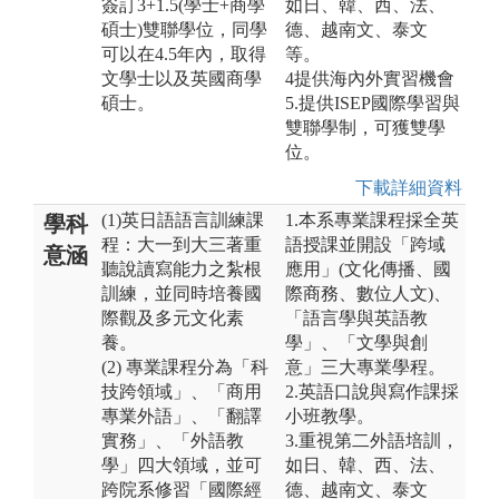
簽訂3+1.5(學士+商學
如日、韓、西、法、
碩士)雙聯學位，同學
德、越南文、泰文
可以在4.5年內，取得
等。
文學士以及英國商學
4提供海內外實習機會
碩士。
5.提供ISEP國際學習與
雙聯學制，可獲雙學
位。
下載詳細資料
(1)英日語語言訓練課
1.本系專業課程採全英
學科
程：大一到大三著重
語授課並開設「跨域
意涵
聽說讀寫能力之紮根
應用」(文化傳播、國
訓練，並同時培養國
際商務、數位人文)、
際觀及多元文化素
「語言學與英語教
養。
學」、「文學與創
(2) 專業課程分為「科
意」三大專業學程。
技跨領域」、「商用
2.英語口說與寫作課採
專業外語」、「翻譯
小班教學。
實務」、「外語教
3.重視第二外語培訓，
學」四大領域，並可
如日、韓、西、法、
跨院系修習「國際經
德、越南文、泰文