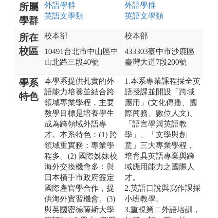
外語
學群
外語
學群
所屬
英語文
學類
英語文
學類
學群
校本部
校本部
所在
校區
10491台北市中山區中
433303臺中市沙鹿區
山北路三段40號
臺灣大道7段200號
本學系提供扎實的外
1.本系專業課程採全英
學系
語能力培養並結合跨
語授課並開設「跨域
特色
領域專業學程，主要
應用」(文化傳播、國
教學目標是培養學生
際商務、數位人文)、
成為跨領域外語專
「語言學與英語教
才。本系特色：(1) 跨
學」、「文學與創
領域重實務：專業學
意」三大專業學程，
程多。(2) 國際姊妹校
培育具英語專業與跨
海外交換機會多：與
域應用能力之國際人
日本橫手市政府簽定
才。
國際產官學合作，提
2.英語口說與寫作課採
供海外實習機會。(3)
小班教學。
與英國密德薩斯大學
3.重視第二外語培訓，