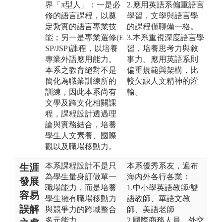
界「π型人」：一是必
2.應用英語系偏重語言
修的語言課程，以奠
學習，文學與語言學
定紮實的語言專業技
的課程僅聊備一格。
能；另一是專業選修(E
3.本系重視深度語言學
SP/JSP)課程，以培養
習，培養思考力與敘
專業外語應用能力。
事力。應用英語系則
本系之教育絕對不是
偏重規範與架構，比
簡化為職業訓練所的
較欠缺人文精神的灌
訓練，因此本系尚有
輸。
文學及跨文化相關課
程，課程設計透過理
論與實務結合，培養
學生人文素養、國際
觀以及職場移動力。
本系課程設計不是只
本系優秀系友，遍布
生涯
為學生量身訂做單一
海內外各行各業：
發展
職場能力，而是培養
1.中小學英語教師/雙
容易
學生擁有職場移動力
語教師、華語文教
誤解
與競爭力的跨域整合
師、美語老師
多元能力。
2.國際商務人員、外交