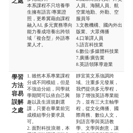
之處
本系課程不只培養學
人員、海關人員、航
生擁有語言/專業證
空業地勤、外勤、空
照，更希冀藉由課程
服員等
融入AI, 多元實務導向
3.文教機構、國內外出
能力養成培養出跨領
版業、大眾傳播
域「複合型」外語專
4.口筆譯人員
業人才。
5.語言科技業
6.數位/多媒體科技業
7.廣播/廣告業
8.英語領隊導遊業
1. 雖然本系專業課程
靜宜英文系強調跨
學習
分成不同模組，但是
域、注重多元發展，
方法
不強迫分組，同學就
我們提供多元學程，
容易
學期間可以依自己興
除了增強英語專業能
誤解
趣以及生涯規劃選
力，並有三大主軸學
課，只要在畢業前完
程，從文化傳播、國
之處
成模組學分要求及
際商務、數位人文，
可。
到語言學與英語教
2. 面對科技浪潮，本
學、文學與創意，讓