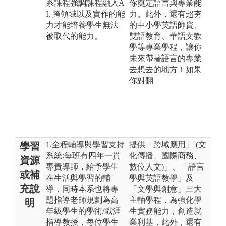
系課程強調課程融入A
你奠定語言與專業能
I, 跨領域以及實作的能
力。此外，還有超夯
力才能培養學生無法
的中小學英語師資、
被取代的能力。
雙語教育、華語文教
學等專業學程，讓你
未來帶著語言的專業
去想去的地方！如果
你對翻
1.全程輔導與學習支持
提供「跨域應用」 (文
學習
系統:每班有四年一貫
化傳播、國際商務、
資源
專責導師，給予學生
數位人文)」、「語言
或補
在生活與學習的輔
學與英語教學」及
充說
導，同時本系也將專
「文學與創意」三大
題指導老師規劃為高
主軸學程，為強化學
明
年級學生的學術/職涯
生實務能力，創造就
指導教授，每位學生
業利基，此外，還有