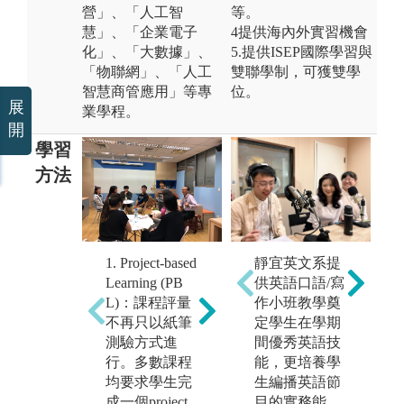
營」、「人工智
等。
慧」、「企業電子
4提供海內外實習機會
化」、「大數據」、
5.提供ISEP國際學習與
「物聯網」、「人工
雙聯學制，可獲雙學
智慧商管應用」等專
位。
展
業學程。
開
學習
方法
3
2. 業師協同教
流
靜宜英文系提
1. Project-based
學：專業課程
續
供英語口語/寫
Learning (PB
多為職場導向
同
作小班教學奠
L)：課程評量
實務課程，聘
導
定學生在學期
不再只以紙筆
請業界人士到
撰
間優秀英語技
測驗方式進
課程共同授
文
能，更培養學
行。多數課程
課，讓學生能
國
生編播英語節
均要求學生完
掌握產業界最
所
目的實務能
成一個project