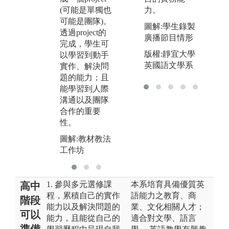
新脈動以及職
進
力。
(可能是單獨也
場倫理。並安
學
可能是團隊)。
圖解:學生錄製
排企業參訪。
到
透過project的
廣播節目情形
完成，學生可
圖解:業師協同
圖
版權:靜宜大學
以學習到動手
教學-君品酒店
發
英國語文學系
實作、解決問
李莉萍 講師
題的能力；且
能學習到人際
溝通以及團隊
合作的重要
性。
圖解:教材教法
工作坊
1. 參與多元選修課
本系培育具備優質英
高中
程，累積自己的實作
語能力之教育、商
階段
能力以及解決問題的
業、文化相關人才；
可以
能力，且能從自己的
適合對文學、語言
準備