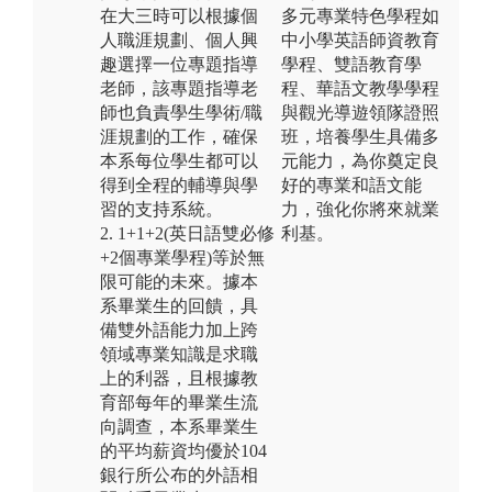
在大三時可以根據個
多元專業特色學程如
人職涯規劃、個人興
中小學英語師資教育
趣選擇一位專題指導
學程、雙語教育學
老師，該專題指導老
程、華語文教學學程
師也負責學生學術/職
與觀光導遊領隊證照
涯規劃的工作，確保
班，培養學生具備多
本系每位學生都可以
元能力，為你奠定良
得到全程的輔導與學
好的專業和語文能
習的支持系統。
力，強化你將來就業
2. 1+1+2(英日語雙必修
利基。
+2個專業學程)等於無
限可能的未來。據本
系畢業生的回饋，具
備雙外語能力加上跨
領域專業知識是求職
上的利器，且根據教
育部每年的畢業生流
向調查，本系畢業生
的平均薪資均優於104
銀行所公布的外語相