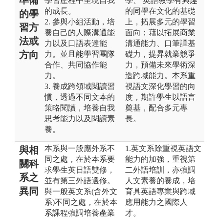
學習歷程中呈現自我
學、 英語教學有興趣
的成長。
的同學在文化的基礎
的學
2. 參與小組活動，培
上，拓展多元的學習
習方
養自己的人際溝通能
面向；藉以拓展商業
法或
力以及口語表達能
溝通能力、口筆譯基
方向
力。並且能學習團隊
礎力，提昇就業競爭
合作、共同協作能
力，預備未來學術深
力。
造跨域能力。本系重
3. 養成跨領域閱讀習
視語文深化學習的向
慣，透過不同文本的
度，期許學生以語言
策略閱讀，培養自我
奠基，配合多元專
思考能力以及閱讀素
長。
養。
本系與一般應外系不
1.英文系除重視英語文
與相
同之處，在於本系要
能力的加強，重視第
關科
求學生英日語雙修，
二外語培訓，亦強調
系之
並有第三外語選修。
人文素養的養成，培
異同
與一般英文系(含外文
育具英語專業與跨域
系)不同之處，在於本
應用能力之國際人
系課程強調培養產業
才。